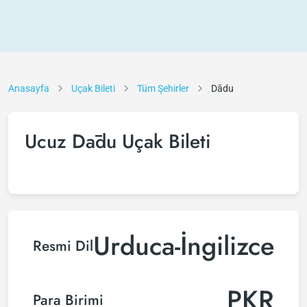
Anasayfa
Uçak Bileti
Tüm Şehirler
Dādu
Ucuz Dādu Uçak Bileti
Urduca-İngilizce
Resmi Dil
PKR
Para Birimi