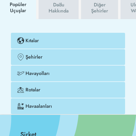
Popüler
Dādu
Diğer
Ul
Uçuşlar
Hakkında
Şehirler
We
Kıtalar
Şehirler
Havayolları
Rotalar
Havaalanları
Şirket