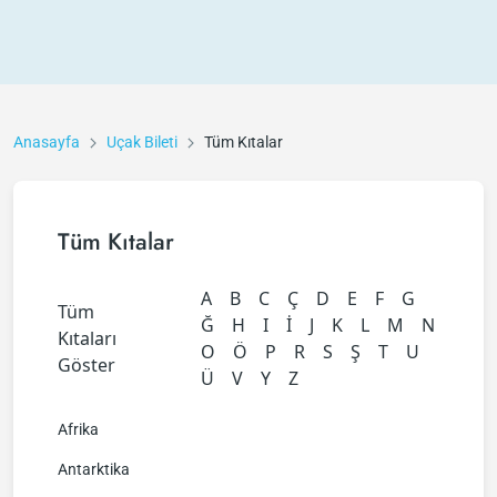
Anasayfa
Uçak Bileti
Tüm Kıtalar
Tüm Kıtalar
A
B
C
Ç
D
E
F
G
Tüm
Ğ
H
I
İ
J
K
L
M
N
Kıtaları
O
Ö
P
R
S
Ş
T
U
Göster
Ü
V
Y
Z
Afrika
Antarktika