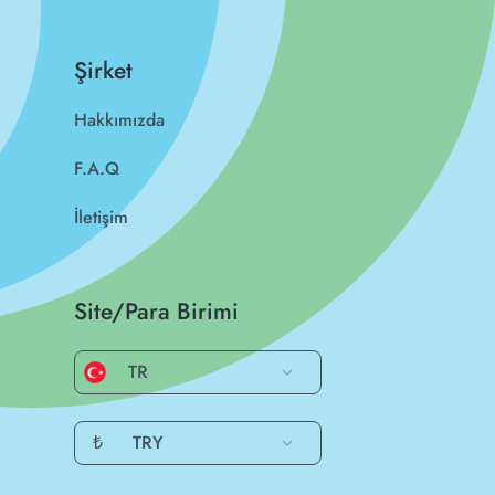
Şirket
Hakkımızda
F.A.Q
İletişim
Site/Para Birimi
TR
₺
TRY