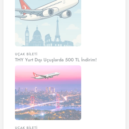
UÇAK BILETI
THY Yurt Dışı Uçuşlarda 500 TL İndirim!
UÇAK BILETI