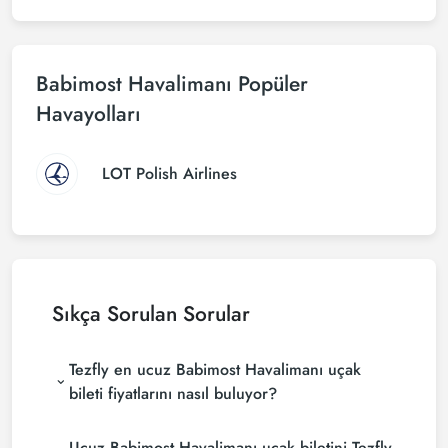
Babimost Havalimanı Popüler
Havayolları
LOT Polish Airlines
Sıkça Sorulan Sorular
Tezfly en ucuz Babimost Havalimanı uçak
bileti fiyatlarını nasıl buluyor?
Tezfly, en ucuz undefined uçak bileti fiyatlarını
Ucuz Babimost Havalimanı uçak biletini Tezfly
bulmak için tur operatörleri, büyük rezervasyon