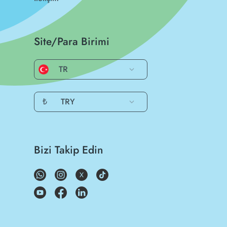
Site/Para Birimi
TR
₺
TRY
Bizi Takip Edin