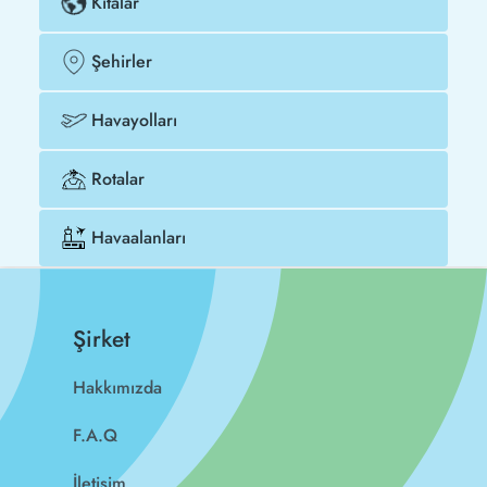
Kıtalar
Şehirler
Havayolları
Rotalar
Havaalanları
Şirket
Hakkımızda
F.A.Q
İletişim