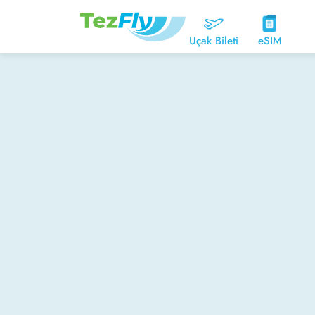
Uçak Bileti
eSIM