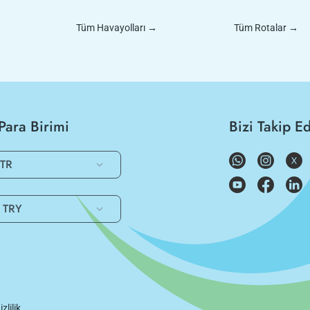
Tüm Havayolları
→
Tüm Rotalar
→
Para Birimi
Bizi Takip E
TR
TRY
izlilik