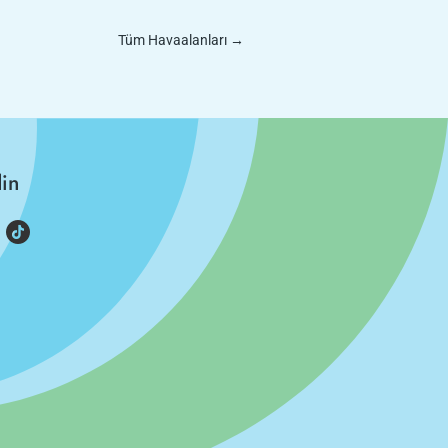
Tüm Havaalanları
→
din