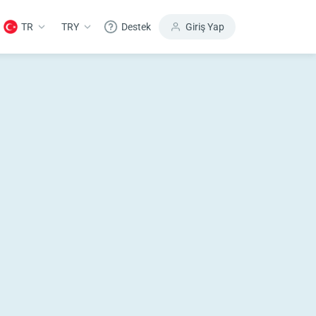
TR
TRY
Destek
Giriş Yap