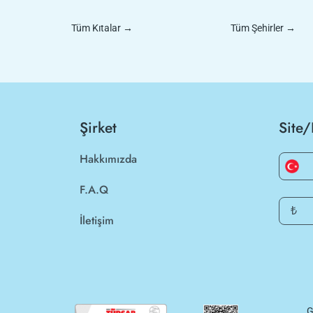
Tüm Kıtalar
→
Tüm Şehirler
→
Şirket
Site/
Hakkımızda
F.A.Q
₺
İletişim
G