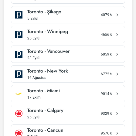
Toronto - Şikago
4079
₺
5 Eylül
Toronto - Winnipeg
4656
₺
25 Eylül
Toronto - Vancouver
6059
₺
23 Eylül
Toronto - New York
6772
₺
16 Ağustos
Toronto - Miami
9014
₺
17 Ekim
Toronto - Calgary
9329
₺
25 Eylül
Toronto - Cancun
9576
₺