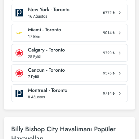
New York - Toronto
6772
₺
16 Ağustos
Miami - Toronto
9014
₺
17 Ekim
Calgary - Toronto
9329
₺
25 Eylül
Cancun - Toronto
9576
₺
7 Eylül
Montreal - Toronto
9714
₺
8 Ağustos
Billy Bishop City Havalimanı Popüler
Havayolları