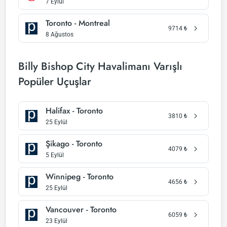
7 Eylül
Toronto - Montreal
9714
₺
8 Ağustos
Billy Bishop City Havalimanı Varışlı
Popüler Uçuşlar
Halifax - Toronto
3810
₺
25 Eylül
Şikago - Toronto
4079
₺
5 Eylül
Winnipeg - Toronto
4656
₺
25 Eylül
Vancouver - Toronto
6059
₺
23 Eylül