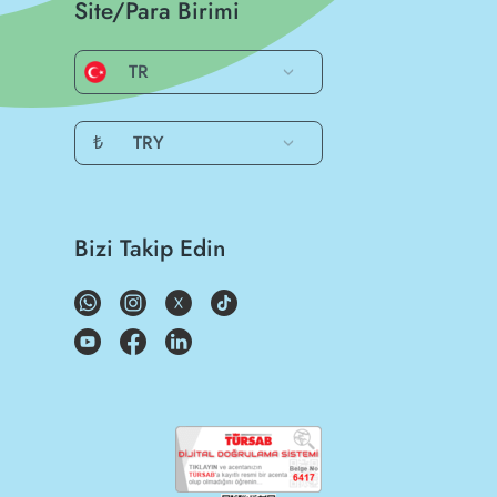
Site/Para Birimi
TR
₺
TRY
Bizi Takip Edin