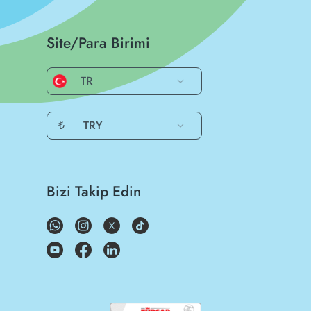
Site/Para Birimi
TR
₺
TRY
Bizi Takip Edin