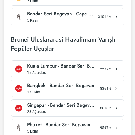
7 Ekim
Bandar Seri Begavan - Cape Town
31014
₺
5 Kasım
Brunei Uluslararasi Havalimanı Varışlı
Popüler Uçuşlar
Kuala Lumpur - Bandar Seri Begavan
5537
₺
15 Ağustos
Bangkok - Bandar Seri Begavan
8361
₺
17 Ekim
Singapur - Bandar Seri Begavan
8618
₺
28 Ağustos
Phuket - Bandar Seri Begavan
9597
₺
5 Ekim