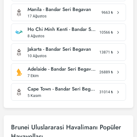
Manila - Bandar Seri Begavan
9663
₺
17 Ağustos
Ho Chi Minh Kenti - Bandar Seri Begavan
10566
₺
8 Ağustos
Jakarta - Bandar Seri Begavan
13871
₺
10 Ağustos
Adelaide - Bandar Seri Begavan
26889
₺
7 Ekim
Cape Town - Bandar Seri Begavan
31014
₺
5 Kasım
Brunei Uluslararasi Havalimanı Popüler
Havayolları