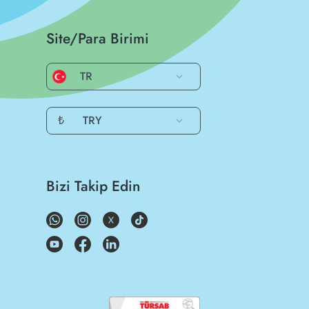
Site/Para Birimi
TR
₺
TRY
Bizi Takip Edin