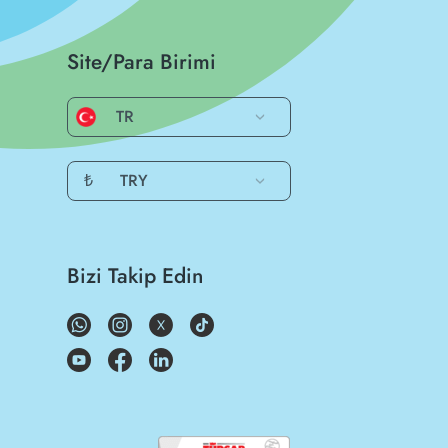
Site/Para Birimi
TR
₺
TRY
Bizi Takip Edin