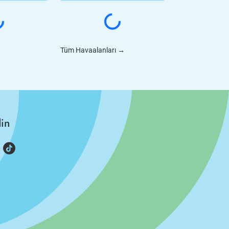
Tüm Havaalanları
→
din