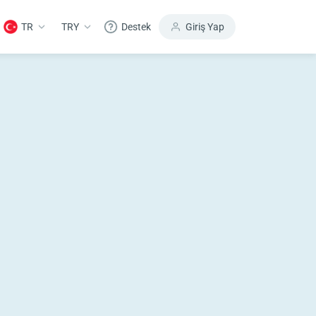
TR
TRY
Destek
Giriş Yap