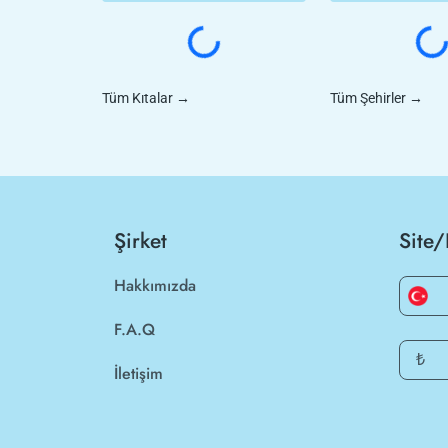
Tüm Kıtalar
→
Tüm Şehirler
→
Şirket
Site/
Hakkımızda
F.A.Q
₺
İletişim