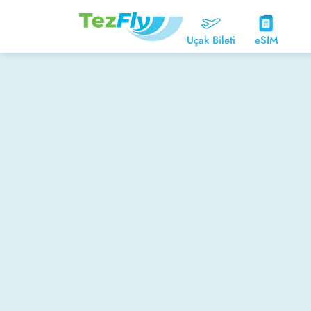
Uçak Bileti
eSIM