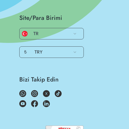
Site/Para Birimi
TR
₺
TRY
Bizi Takip Edin