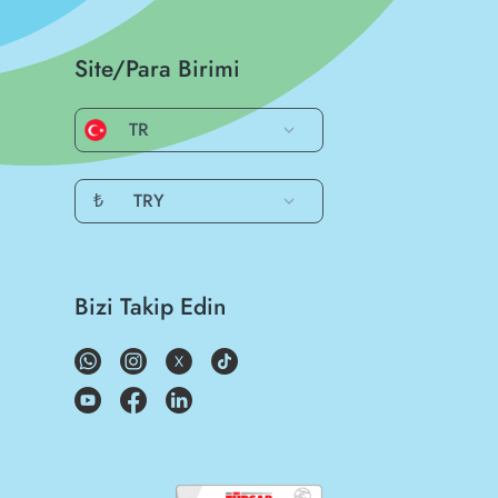
Site/Para Birimi
TR
₺
TRY
Bizi Takip Edin