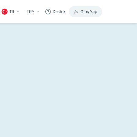
TR
TRY
Destek
Giriş Yap