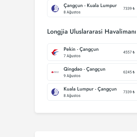
Çangçun - Kuala Lumpur
7339
₺
8 Ağustos
Longjia Uluslararasi Havalimanı 
Pekin - Çangçun
4557
₺
7 Ağustos
Qingdao - Çangçun
6245
₺
9 Ağustos
Kuala Lumpur - Çangçun
7339
₺
8 Ağustos