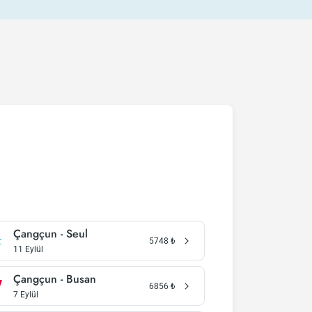
Çangçun - Seul
5748
₺
11 Eylül
Çangçun - Busan
6856
₺
7 Eylül