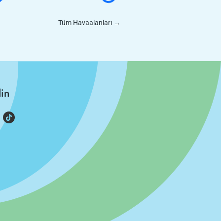
Tüm Havaalanları
→
din