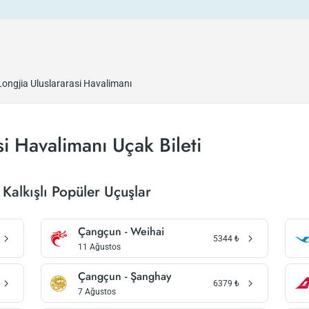
Longjia Uluslararasi Havalimanı
i Havalimanı Uçak Bileti
Kalkışlı Popüler Uçuşlar
Çangçun - Weihai
5344
₺
11 Ağustos
Çangçun - Şanghay
6379
₺
7 Ağustos