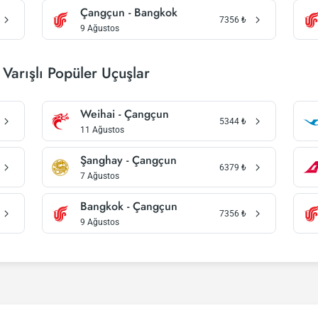
Çangçun - Bangkok
7356
₺
9 Ağustos
Varışlı Popüler Uçuşlar
Weihai - Çangçun
5344
₺
11 Ağustos
Şanghay - Çangçun
6379
₺
7 Ağustos
Bangkok - Çangçun
7356
₺
9 Ağustos