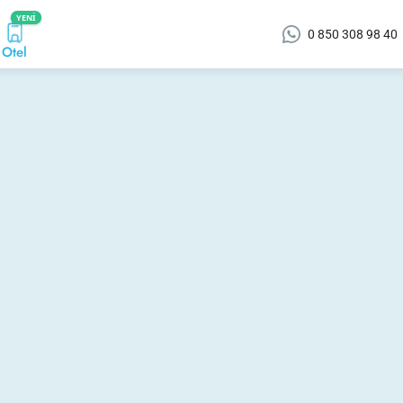
YENI
0 850 308 98 40
Otel