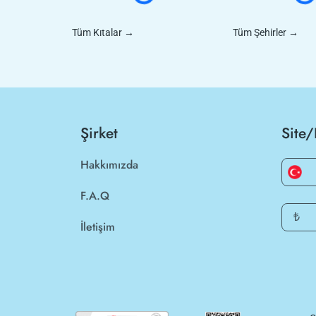
Tüm Kıtalar
→
Tüm Şehirler
→
Şirket
Site/
Hakkımızda
F.A.Q
₺
İletişim