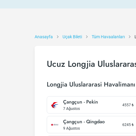
Anasayfa
Uçak Bileti
Tüm Havaalanları
Ucuz Longjia Uluslararas
Longjia Uluslararasi Havalimanı 
Çangçun - Pekin
4557
₺
7 Ağustos
Çangçun - Qingdao
6245
₺
9 Ağustos