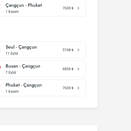
Çangçun - Phuket
7630
₺
1 Kasım
Seul - Çangçun
5748
₺
11 Eylül
Busan - Çangçun
6856
₺
7 Eylül
Phuket - Çangçun
7630
₺
1 Kasım