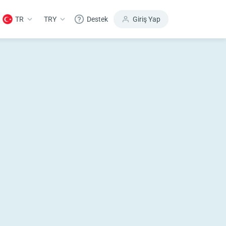
TR
TRY
Destek
Giriş Yap