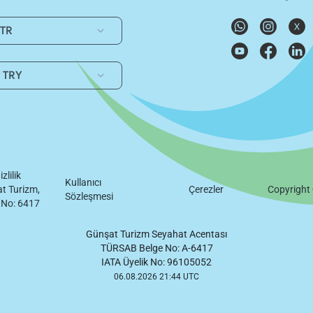
TR
TRY
izlilik
Kullanıcı
t Turizm,
Çerezler
Copyright
Sözleşmesi
 No: 6417
Günşat Turizm Seyahat Acentası
TÜRSAB Belge No: A-6417
IATA Üyelik No: 96105052
06.08.2026 21:44 UTC