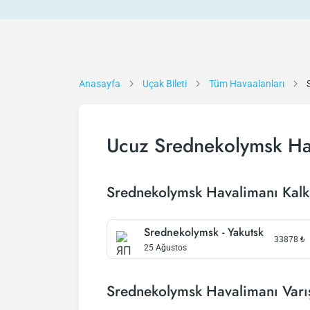
Anasayfa
Uçak Bileti
Tüm Havaalanları
Ucuz Srednekolymsk Hav
Srednekolymsk Havalimanı Kalkı
Srednekolymsk - Yakutsk
33878
₺
25 Ağustos
Srednekolymsk Havalimanı Varış