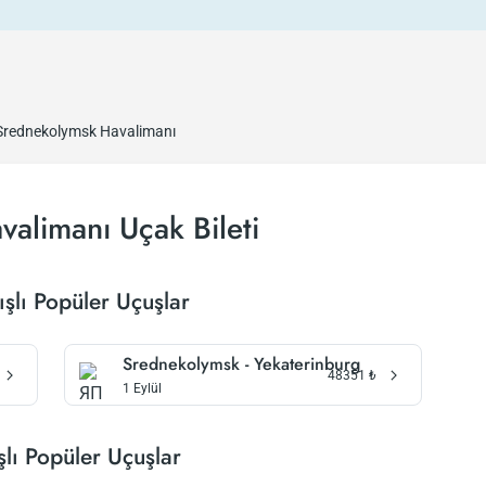
Srednekolymsk Havalimanı
alimanı Uçak Bileti
şlı Popüler Uçuşlar
Srednekolymsk - Yekaterinburg
48351
₺
1 Eylül
lı Popüler Uçuşlar