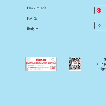
Hakkımızda
F.A.Q
₺
İletişim
G
Günşa
Belge