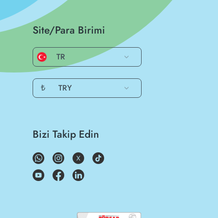
Site/Para Birimi
TR
₺
TRY
Bizi Takip Edin