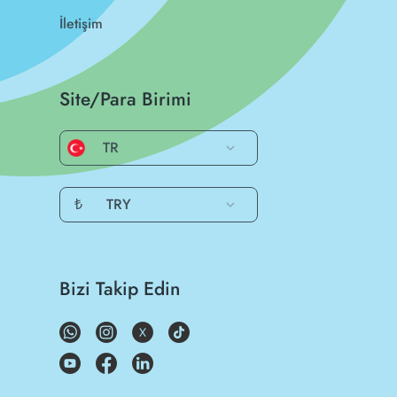
İletişim
Site/Para Birimi
TR
₺
TRY
Bizi Takip Edin