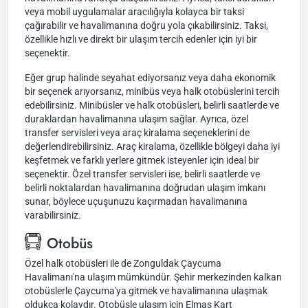
veya mobil uygulamalar aracılığıyla kolayca bir taksi
çağırabilir ve havalimanına doğru yola çıkabilirsiniz. Taksi,
özellikle hızlı ve direkt bir ulaşım tercih edenler için iyi bir
seçenektir.
Eğer grup halinde seyahat ediyorsanız veya daha ekonomik
bir seçenek arıyorsanız, minibüs veya halk otobüslerini tercih
edebilirsiniz. Minibüsler ve halk otobüsleri, belirli saatlerde ve
duraklardan havalimanına ulaşım sağlar. Ayrıca, özel
transfer servisleri veya araç kiralama seçeneklerini de
değerlendirebilirsiniz. Araç kiralama, özellikle bölgeyi daha iyi
keşfetmek ve farklı yerlere gitmek isteyenler için ideal bir
seçenektir. Özel transfer servisleri ise, belirli saatlerde ve
belirli noktalardan havalimanına doğrudan ulaşım imkanı
sunar, böylece uçuşunuzu kaçırmadan havalimanına
varabilirsiniz.
Otobüs
Özel halk otobüsleri ile de Zonguldak Çaycuma
Havalimanı'na ulaşım mümkündür. Şehir merkezinden kalkan
otobüslerle Çaycuma'ya gitmek ve havalimanına ulaşmak
oldukça kolaydır. Otobüsle ulaşım için Elmas Kart