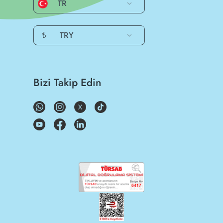
TR
₺
TRY
Bizi Takip Edin