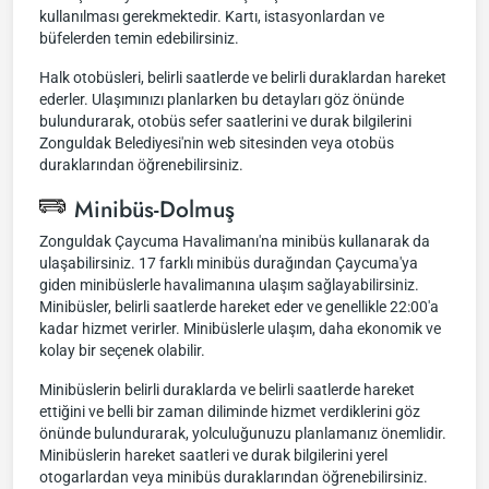
kullanılması gerekmektedir. Kartı, istasyonlardan ve
büfelerden temin edebilirsiniz.
Halk otobüsleri, belirli saatlerde ve belirli duraklardan hareket
ederler. Ulaşımınızı planlarken bu detayları göz önünde
bulundurarak, otobüs sefer saatlerini ve durak bilgilerini
Zonguldak Belediyesi'nin web sitesinden veya otobüs
duraklarından öğrenebilirsiniz.
Minibüs-Dolmuş
Zonguldak Çaycuma Havalimanı'na minibüs kullanarak da
ulaşabilirsiniz. 17 farklı minibüs durağından Çaycuma'ya
giden minibüslerle havalimanına ulaşım sağlayabilirsiniz.
Minibüsler, belirli saatlerde hareket eder ve genellikle 22:00'a
kadar hizmet verirler. Minibüslerle ulaşım, daha ekonomik ve
kolay bir seçenek olabilir.
Minibüslerin belirli duraklarda ve belirli saatlerde hareket
ettiğini ve belli bir zaman diliminde hizmet verdiklerini göz
önünde bulundurarak, yolculuğunuzu planlamanız önemlidir.
Minibüslerin hareket saatleri ve durak bilgilerini yerel
otogarlardan veya minibüs duraklarından öğrenebilirsiniz.