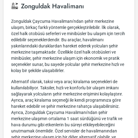
Zonguldak Havalimanı
Zonguldak Çaycuma Havalimanı'ndan şehir merkezine
ulaşım, birkaç farklı yöntemle gerçekleştirilebilir. İlk olarak,
özel halk otobüsü seferleri ve minibüsler bu ulaşım için tercih
edilebilir seçeneklerdendir. Bu araçlar, havalimanı
yakınlarındaki duraklardan hareket ederek yolcuları şehir
merkezine taşımaktadır. Özellikle özel halk otobüsleri ve
minibüsler, şehir merkezine ulaşım için ekonomik ve pratik
seçenekler sunar, bu sayede yolcular şehir merkezine hızlı ve
kolay bir şekilde ulaşabilirler.
Alternatif olarak, taksi veya araç kiralama seçenekleri de
kullanılabiliyor. Taksiler, hızlı ve konforlu bir ulaşım imkanı
sağlayarak yolcuların şehir merkezine erişimini kolaylaştırır.
Ayrıca, araç kiralama seçeneği ile kendi programınıza göre
hareket edebilir ve şehir merkezine rahatça ulaşabilirsiniz.
Ayrıca, Zonguldak Çaycuma Havalimanı'ndan şehir
merkezine ulaşımın ortalama 1 saat sürdüğünü ve trafik ve
hava durumu gibi etkenlerin bu süreyi etkileyebileceğini
unutmamak önemlidir. Özel servisler de havalimanından
şehir merkezine ulaşım için bir diğer alternatif olabilir, ve