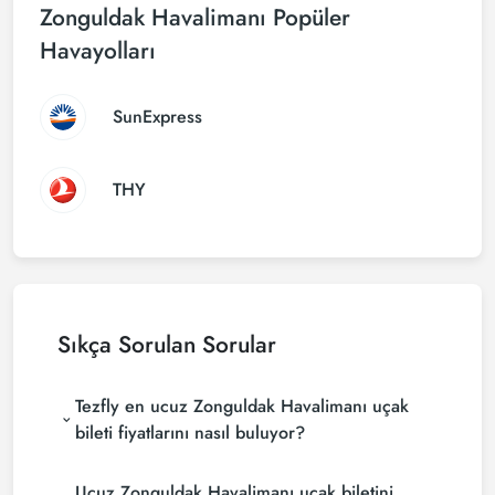
Zonguldak Havalimanı Popüler
Havayolları
SunExpress
THY
Sıkça Sorulan Sorular
Tezfly en ucuz Zonguldak Havalimanı uçak
bileti fiyatlarını nasıl buluyor?
Tezfly, en ucuz undefined uçak bileti fiyatlarını
Ucuz Zonguldak Havalimanı uçak biletini
bulmak için tur operatörleri, büyük rezervasyon