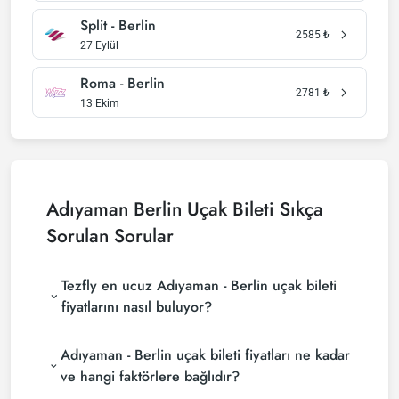
Split - Berlin
2585
₺
27 Eylül
Roma - Berlin
2781
₺
13 Ekim
Adıyaman Berlin Uçak Bileti Sıkça
Sorulan Sorular
Tezfly en ucuz Adıyaman - Berlin uçak bileti
fiyatlarını nasıl buluyor?
Tezfly, en ucuz Adıyaman - Berlin uçak bileti
Adıyaman - Berlin uçak bileti fiyatları ne kadar
fiyatlarını bulmak için tur operatörleri, büyük
rezervasyon siteleri (konsolidatörler) ve yüzlerce
ve hangi faktörlere bağlıdır?
havayolu sitesini aramaktadır. Tezfly sitesinde