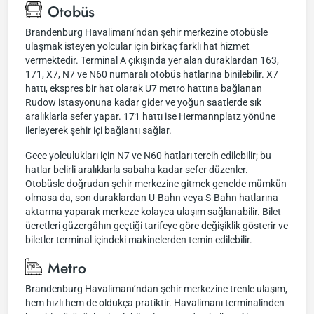
Otobüs
Brandenburg Havalimanı’ndan şehir merkezine otobüsle
ulaşmak isteyen yolcular için birkaç farklı hat hizmet
vermektedir. Terminal A çıkışında yer alan duraklardan 163,
171, X7, N7 ve N60 numaralı otobüs hatlarına binilebilir. X7
hattı, ekspres bir hat olarak U7 metro hattına bağlanan
Rudow istasyonuna kadar gider ve yoğun saatlerde sık
aralıklarla sefer yapar. 171 hattı ise Hermannplatz yönüne
ilerleyerek şehir içi bağlantı sağlar.
Gece yolculukları için N7 ve N60 hatları tercih edilebilir; bu
hatlar belirli aralıklarla sabaha kadar sefer düzenler.
Otobüsle doğrudan şehir merkezine gitmek genelde mümkün
olmasa da, son duraklardan U-Bahn veya S-Bahn hatlarına
aktarma yaparak merkeze kolayca ulaşım sağlanabilir. Bilet
ücretleri güzergâhın geçtiği tarifeye göre değişiklik gösterir ve
biletler terminal içindeki makinelerden temin edilebilir.
Metro
Brandenburg Havalimanı’ndan şehir merkezine trenle ulaşım,
hem hızlı hem de oldukça pratiktir. Havalimanı terminalinden