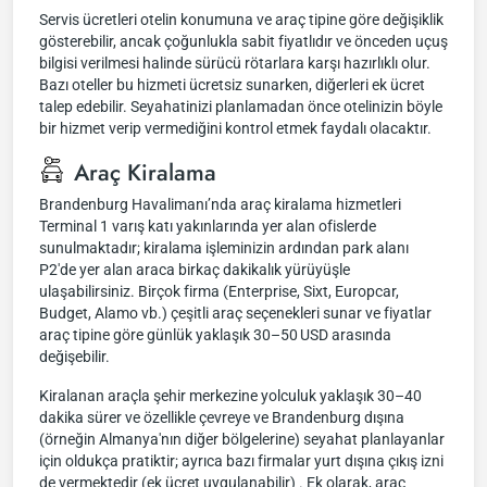
Servis ücretleri otelin konumuna ve araç tipine göre değişiklik
gösterebilir, ancak çoğunlukla sabit fiyatlıdır ve önceden uçuş
bilgisi verilmesi halinde sürücü rötarlara karşı hazırlıklı olur.
Bazı oteller bu hizmeti ücretsiz sunarken, diğerleri ek ücret
talep edebilir. Seyahatinizi planlamadan önce otelinizin böyle
bir hizmet verip vermediğini kontrol etmek faydalı olacaktır.
Araç Kiralama
Brandenburg Havalimanı’nda araç kiralama hizmetleri
Terminal 1 varış katı yakınlarında yer alan ofislerde
sunulmaktadır; kiralama işleminizin ardından park alanı
P2'de yer alan araca birkaç dakikalık yürüyüşle
ulaşabilirsiniz. Birçok firma (Enterprise, Sixt, Europcar,
Budget, Alamo vb.) çeşitli araç seçenekleri sunar ve fiyatlar
araç tipine göre günlük yaklaşık 30–50 USD arasında
değişebilir.
Kiralanan araçla şehir merkezine yolculuk yaklaşık 30–40
dakika sürer ve özellikle çevreye ve Brandenburg dışına
(örneğin Almanya'nın diğer bölgelerine) seyahat planlayanlar
için oldukça pratiktir; ayrıca bazı firmalar yurt dışına çıkış izni
de vermektedir (ek ücret uygulanabilir) . Ek olarak, araç