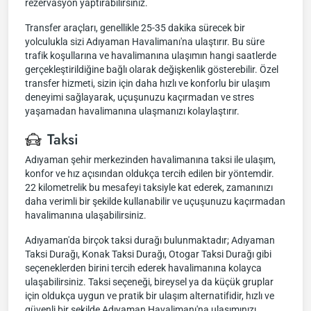
rezervasyon yaptırabilirsiniz.
Transfer araçları, genellikle 25-35 dakika sürecek bir
yolculukla sizi Adıyaman Havalimanı'na ulaştırır. Bu süre
trafik koşullarına ve havalimanına ulaşımın hangi saatlerde
gerçekleştirildiğine bağlı olarak değişkenlik gösterebilir. Özel
transfer hizmeti, sizin için daha hızlı ve konforlu bir ulaşım
deneyimi sağlayarak, uçuşunuzu kaçırmadan ve stres
yaşamadan havalimanına ulaşmanızı kolaylaştırır.
Taksi
Adıyaman şehir merkezinden havalimanına taksi ile ulaşım,
konfor ve hız açısından oldukça tercih edilen bir yöntemdir.
22 kilometrelik bu mesafeyi taksiyle kat ederek, zamanınızı
daha verimli bir şekilde kullanabilir ve uçuşunuzu kaçırmadan
havalimanına ulaşabilirsiniz.
Adıyaman'da birçok taksi durağı bulunmaktadır; Adıyaman
Taksi Durağı, Konak Taksi Durağı, Otogar Taksi Durağı gibi
seçeneklerden birini tercih ederek havalimanına kolayca
ulaşabilirsiniz. Taksi seçeneği, bireysel ya da küçük gruplar
için oldukça uygun ve pratik bir ulaşım alternatifidir, hızlı ve
güvenli bir şekilde Adıyaman Havalimanı'na ulaşımınızı