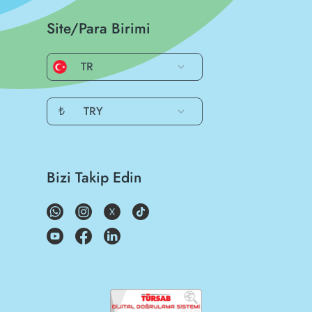
Site/Para Birimi
TR
₺
TRY
Bizi Takip Edin