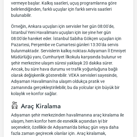
vermeye başlar. Kalkış saatleri, uçuş programlarına göre
belirlendiğinden, farklı uçuşlar için farklı servis saatleri
bulunabilir.
Örneğin, Ankara uçuşları için servisler her gün 08:00'de,
İstanbul Yeni Havalimanı uçuşları için ise yine her gün
08:00'de hareket eder. İstanbul Sabiha Gökçen uçuşları için
Pazartesi, Perşembe ve Cumartesi günleri 13:30'da servis
bulunmaktadır. Servislerin kalkış noktası Adıyaman İl Emniyet
Müdürlüğü yanı, Cumhuriyet İlkokulu karşısında bulunur ve
şehir merkezine ulaşım süresi yaklaşık 20 dakika sürer.
Ancak, bu süre hava durumu ve trafik yoğunluğuna bağlı
olarak değişkenlik gösterebilir. VEKA servisleri sayesinde,
Adıyaman Havalimanı'na ulaşım oldukça pratik ve
zamanında gerçekleştirilebilir, bu da yolcular için büyük bir
kolaylık ve konfor sağlar.
Araç Kiralama
Adıyaman şehir merkezinden havalimanına araç kiralama ile
ulaşım, hem konfor hem de esneklik açısından iyi bir
seçenektir, özellikle de Adıyaman'da birkaç gün veya daha
fazla zaman geçirecek olanlar için. Araç kiralamak,