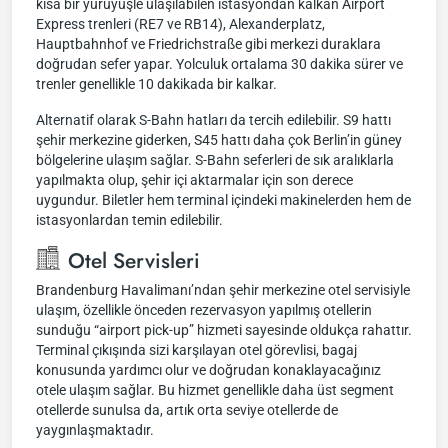
kısa bir yürüyüşle ulaşılabilen istasyondan kalkan Airport
Express trenleri (RE7 ve RB14), Alexanderplatz,
Hauptbahnhof ve Friedrichstraße gibi merkezi duraklara
doğrudan sefer yapar. Yolculuk ortalama 30 dakika sürer ve
trenler genellikle 10 dakikada bir kalkar.
Alternatif olarak S-Bahn hatları da tercih edilebilir. S9 hattı
şehir merkezine giderken, S45 hattı daha çok Berlin’in güney
bölgelerine ulaşım sağlar. S-Bahn seferleri de sık aralıklarla
yapılmakta olup, şehir içi aktarmalar için son derece
uygundur. Biletler hem terminal içindeki makinelerden hem de
istasyonlardan temin edilebilir.
Otel Servisleri
Brandenburg Havalimanı’ndan şehir merkezine otel servisiyle
ulaşım, özellikle önceden rezervasyon yapılmış otellerin
sunduğu “airport pick-up” hizmeti sayesinde oldukça rahattır.
Terminal çıkışında sizi karşılayan otel görevlisi, bagaj
konusunda yardımcı olur ve doğrudan konaklayacağınız
otele ulaşım sağlar. Bu hizmet genellikle daha üst segment
otellerde sunulsa da, artık orta seviye otellerde de
yaygınlaşmaktadır.