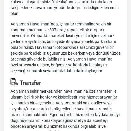
kolayca ulaşabilirsiniz. Yolculuğunuz sırasında tabelaları
takip ederek havalimanı yönünde doğru ilerlediğinizden emin
olun.
Adıyaman Havalimanı'nda, iç hatlar terminaline yakın bir
konumda bulunan ve 307 araç kapasiteli bir otopark
mevcuttur. Otoparkta hareketi kısıtlı yolcular için özel park
yerleri de ayrılmıştır, bu sayede ihtiyaca yönelik park imkanı
bulabilirsiniz. Havalimanı otoparkında aracınızı güvenli bir
şekilde park edebilir, uçuşunuzu beklerken veya dönüşünüzde
aracınızı güvende bulabilirsiniz. Adıyaman Havalimanı'na
özel aracınızla ulaşım, bağımsız ve konforlu bir ulaşım
seçeneği sunarak seyahatinizi daha da kolaylaştırır.
Transfer
Adıyaman şehir merkezinden havalimanına özel transfer ile
ulaşım, belirli bir konfor ve kişiselleştirilmiş hizmet arayanlar
için harika bir seçenektir. Adıyaman'daki bazı oteller veya
seyahat/tur acenteleri, müşterilerine havalimanı transfer
hizmeti sunmaktadır. Eğer bu tür bir hizmetten faydalanmayı
düşünüyorsanız, konaklayacağınız otel ya da acenteyi
önceden arayarak bu hizmet hakkında bilgi alabilir ve