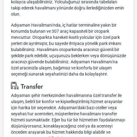
kolayca ulaşabilirsiniz. Yolculuğunuz sırasında tabelaları
takip ederek havalimanı yönünde doğru ilerlediğinizden emin
olun.
Adıyaman Havalimanı'nda, iç hatlar terminaline yakın bir
konumda bulunan ve 307 araç kapasiteli bir otopark
mevcuttur. Otoparkta hareketi kısıtlı yolcular için özel park
yerleri de ayrılmıştır, bu sayede ihtiyaca yönelik park imkanı
bulabilirsiniz. Havalimanı otoparkında aracınızı güvenli bir
şekilde park edebilir, uçuşunuzu beklerken veya dönüşünüzde
aracınızı güvende bulabilirsiniz. Adıyaman Havalimanı'na
özel aracınızla ulaşım, bağımsız ve konforlu bir ulaşım
seçeneği sunarak seyahatinizi daha da kolaylaştırır.
Transfer
Adıyaman şehir merkezinden havalimanına özel transfer ile
ulaşım, belirli bir konfor ve kişiselleştirilmiş hizmet arayanlar
için harika bir seçenektir. Adıyaman'daki bazı oteller veya
seyahat/tur acenteleri, müşterilerine havalimanı transfer
hizmeti sunmaktadır. Eğer bu tür bir hizmetten faydalanmayı
düşünüyorsanız, konaklayacağınız otel ya da acenteyi
önceden arayarak bu hizmet hakkında bilgi alabilir ve