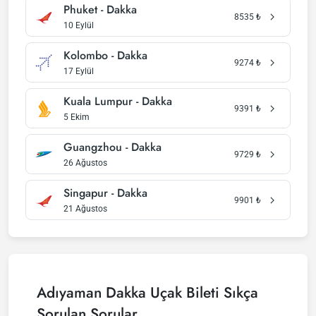
Phuket - Dakka
8535
₺
10 Eylül
Kolombo - Dakka
9274
₺
17 Eylül
Kuala Lumpur - Dakka
9391
₺
5 Ekim
Guangzhou - Dakka
9729
₺
26 Ağustos
Singapur - Dakka
9901
₺
21 Ağustos
Adıyaman Dakka Uçak Bileti Sıkça
Sorulan Sorular