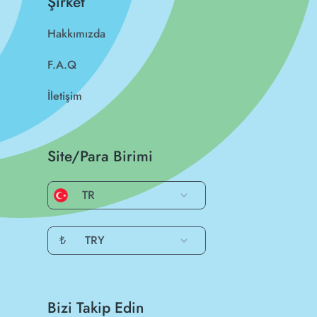
Şirket
Hakkımızda
F.A.Q
İletişim
Site/Para Birimi
TR
₺
TRY
Bizi Takip Edin