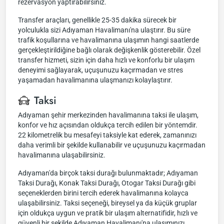
rezervasyon yaptırabilirsiniz.
Transfer araçları, genellikle 25-35 dakika sürecek bir
yolculukla sizi Adıyaman Havalimanı'na ulaştırır. Bu süre
trafik koşullarına ve havalimanına ulaşımın hangi saatlerde
gerçekleştirildiğine bağlı olarak değişkenlik gösterebilir. Özel
transfer hizmeti, sizin için daha hızlı ve konforlu bir ulaşım
deneyimi sağlayarak, uçuşunuzu kaçırmadan ve stres
yaşamadan havalimanına ulaşmanızı kolaylaştırır.
Taksi
Adıyaman şehir merkezinden havalimanına taksi ile ulaşım,
konfor ve hız açısından oldukça tercih edilen bir yöntemdir.
22 kilometrelik bu mesafeyi taksiyle kat ederek, zamanınızı
daha verimli bir şekilde kullanabilir ve uçuşunuzu kaçırmadan
havalimanına ulaşabilirsiniz.
Adıyaman'da birçok taksi durağı bulunmaktadır; Adıyaman
Taksi Durağı, Konak Taksi Durağı, Otogar Taksi Durağı gibi
seçeneklerden birini tercih ederek havalimanına kolayca
ulaşabilirsiniz. Taksi seçeneği, bireysel ya da küçük gruplar
için oldukça uygun ve pratik bir ulaşım alternatifidir, hızlı ve
güvenli bir şekilde Adıyaman Havalimanı'na ulaşımınızı