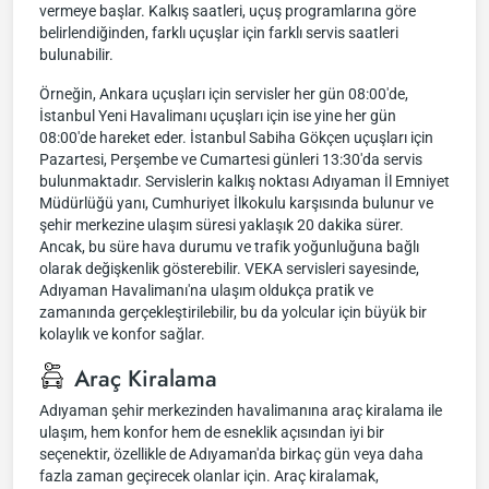
vermeye başlar. Kalkış saatleri, uçuş programlarına göre
belirlendiğinden, farklı uçuşlar için farklı servis saatleri
bulunabilir.
Örneğin, Ankara uçuşları için servisler her gün 08:00'de,
İstanbul Yeni Havalimanı uçuşları için ise yine her gün
08:00'de hareket eder. İstanbul Sabiha Gökçen uçuşları için
Pazartesi, Perşembe ve Cumartesi günleri 13:30'da servis
bulunmaktadır. Servislerin kalkış noktası Adıyaman İl Emniyet
Müdürlüğü yanı, Cumhuriyet İlkokulu karşısında bulunur ve
şehir merkezine ulaşım süresi yaklaşık 20 dakika sürer.
Ancak, bu süre hava durumu ve trafik yoğunluğuna bağlı
olarak değişkenlik gösterebilir. VEKA servisleri sayesinde,
Adıyaman Havalimanı'na ulaşım oldukça pratik ve
zamanında gerçekleştirilebilir, bu da yolcular için büyük bir
kolaylık ve konfor sağlar.
Araç Kiralama
Adıyaman şehir merkezinden havalimanına araç kiralama ile
ulaşım, hem konfor hem de esneklik açısından iyi bir
seçenektir, özellikle de Adıyaman'da birkaç gün veya daha
fazla zaman geçirecek olanlar için. Araç kiralamak,