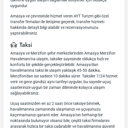
takvime uygun ulaşım sağlamak isteyenler için oldukça
uygundur.
Amasya ve çevresinde hizmet veren AYT Turizm gibi özel
transfer firmaları ile iletişime geçerek, transfer hizmeti
hakkında detaylı bilgi alabilir ve rezervasyonunuzu
yaptırabilirsiniz.
Taksi
Amasya ve Merzifon şehir merkezlerinden Amasya Merzifon
Havalimanı'na ulaşım, taksiler sayesinde oldukça hızlı ve
konforlu bir şekilde gerçekleştirilebilir. Amasya'dan
havalimanına taksi ile ulaşım yaklaşık 45-50 dakika,
Merzifon'dan ise sadece 10 dakika sürer. Taksiler 7/24 hizmet
verir ve gece gündüz aynı tarifeyi uygular, bu sayede uçuş
saatlerinize uygun bir zaman diliminde kolayca ulaşım
sağlayabilirsiniz.
Uçuş saatinizden en az 2 saat önce taksiye binmek,
havalimanına zamanında ulaşmanızı ve uçuşunuzu
kaçırmamanızı garanti eder. Amasya'nın herhangi bir
noktasında bulunuyor olsanız bile, çeşitli taksi firmalarını
arayarak hızlıca bir taksi çağırabilir ve havalimanına güvenli