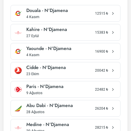
Douala - N'Djamena
12515
₺
4 Kasım
Kahire - N'Djamena
15383
₺
27 Eylül
Yaounde - N'Djamena
16900
₺
4 Kasım
Cidde - N'Djamena
20042
₺
23 Ekim
Paris - N'Djamena
22482
₺
9 Ağustos
Abu Dabi - N'Djamena
26204
₺
28 Ağustos
Medine - N'Djamena
28215
₺