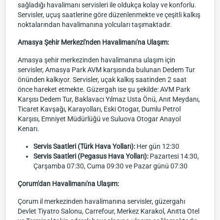
sağladığı havalimanı servisleri ile oldukça kolay ve konforlu.
Servisler, uçuş saatlerine göre düzenlenmekte ve çeşitli kalkış
noktalarından havalimanına yolcuları taşımaktadır.
Amasya Şehir Merkezi'nden Havalimanı'na Ulaşım:
Amasya şehir merkezinden havalimanına ulaşım için
servisler, Amasya Park AVM karşısında bulunan Dedem Tur
önünden kalkıyor. Servisler, uçak kalkış saatinden 2 saat
önce hareket etmekte. Güzergah ise şu şekilde: AVM Park
Karşısı Dedem Tur, Baklavacı Yılmaz Usta Önü, Anıt Meydanı,
Ticaret Kavşağı, Karayolları, Eski Otogar, Dumlu Petrol
Karşısı, Emniyet Müdürlüğü ve Suluova Otogar Anayol
Kenarı.
Servis Saatleri (Türk Hava Yolları):
Her gün 12:30
Servis Saatleri (Pegasus Hava Yolları):
Pazartesi 14:30,
Çarşamba 07:30, Cuma 09:30 ve Pazar günü 07:30
Çorum'dan Havalimanı'na Ulaşım:
Çorum il merkezinden havalimanına servisler, güzergahı
Devlet Tiyatro Salonu, Carrefour, Merkez Karakol, Anıtta Otel