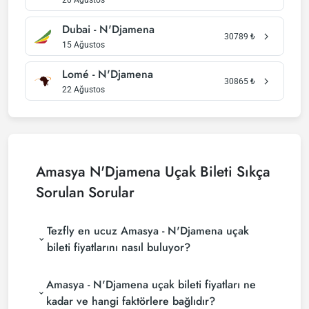
20 Ağustos
Dubai - N'Djamena
30789
₺
15 Ağustos
Lomé - N'Djamena
30865
₺
22 Ağustos
Amasya N'Djamena Uçak Bileti Sıkça
Sorulan Sorular
Tezfly en ucuz Amasya - N'Djamena uçak
bileti fiyatlarını nasıl buluyor?
Tezfly, en ucuz Amasya - N'Djamena uçak bileti
Amasya - N'Djamena uçak bileti fiyatları ne
fiyatlarını bulmak için tur operatörleri, büyük
rezervasyon siteleri (konsolidatörler) ve yüzlerce
kadar ve hangi faktörlere bağlıdır?