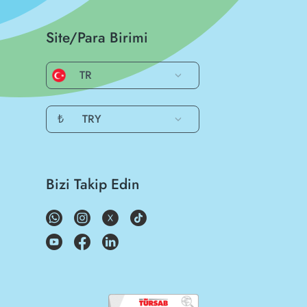
Site/Para Birimi
TR
₺
TRY
Bizi Takip Edin