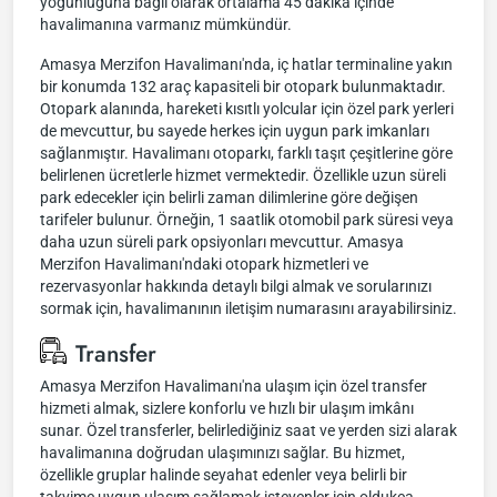
yoğunluğuna bağlı olarak ortalama 45 dakika içinde
havalimanına varmanız mümkündür.
Amasya Merzifon Havalimanı'nda, iç hatlar terminaline yakın
bir konumda 132 araç kapasiteli bir otopark bulunmaktadır.
Otopark alanında, hareketi kısıtlı yolcular için özel park yerleri
de mevcuttur, bu sayede herkes için uygun park imkanları
sağlanmıştır. Havalimanı otoparkı, farklı taşıt çeşitlerine göre
belirlenen ücretlerle hizmet vermektedir. Özellikle uzun süreli
park edecekler için belirli zaman dilimlerine göre değişen
tarifeler bulunur. Örneğin, 1 saatlik otomobil park süresi veya
daha uzun süreli park opsiyonları mevcuttur. Amasya
Merzifon Havalimanı'ndaki otopark hizmetleri ve
rezervasyonlar hakkında detaylı bilgi almak ve sorularınızı
sormak için, havalimanının iletişim numarasını arayabilirsiniz.
Transfer
Amasya Merzifon Havalimanı'na ulaşım için özel transfer
hizmeti almak, sizlere konforlu ve hızlı bir ulaşım imkânı
sunar. Özel transferler, belirlediğiniz saat ve yerden sizi alarak
havalimanına doğrudan ulaşımınızı sağlar. Bu hizmet,
özellikle gruplar halinde seyahat edenler veya belirli bir