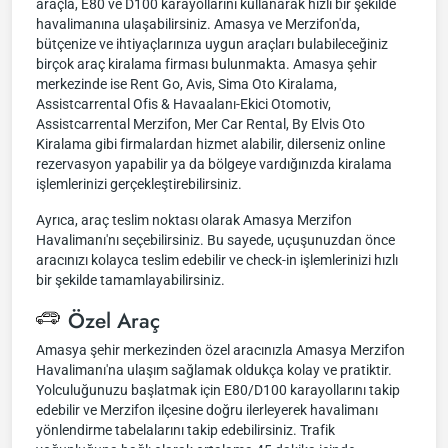
araçla, E80 ve D100 karayollarını kullanarak hızlı bir şekilde
havalimanına ulaşabilirsiniz. Amasya ve Merzifon'da,
bütçenize ve ihtiyaçlarınıza uygun araçları bulabileceğiniz
birçok araç kiralama firması bulunmakta. Amasya şehir
merkezinde ise Rent Go, Avis, Sima Oto Kiralama,
Assistcarrental Ofis & Havaalanı-Ekici Otomotiv,
Assistcarrental Merzifon, Mer Car Rental, By Elvis Oto
Kiralama gibi firmalardan hizmet alabilir, dilerseniz online
rezervasyon yapabilir ya da bölgeye vardığınızda kiralama
işlemlerinizi gerçekleştirebilirsiniz.
Ayrıca, araç teslim noktası olarak Amasya Merzifon
Havalimanı'nı seçebilirsiniz. Bu sayede, uçuşunuzdan önce
aracınızı kolayca teslim edebilir ve check-in işlemlerinizi hızlı
bir şekilde tamamlayabilirsiniz.
Özel Araç
Amasya şehir merkezinden özel aracınızla Amasya Merzifon
Havalimanı'na ulaşım sağlamak oldukça kolay ve pratiktir.
Yolculuğunuzu başlatmak için E80/D100 karayollarını takip
edebilir ve Merzifon ilçesine doğru ilerleyerek havalimanı
yönlendirme tabelalarını takip edebilirsiniz. Trafik