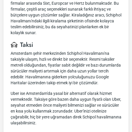
firmalar arasında Sixt, Europcar ve Hertz bulunmaktadır. Bu
firmalar, çeşitli araç seçenekleri sunarak farklı ihtiyaç ve
bütçelere uygun çözümler sağlar. Kiraladığınız aracı, Schiphol
Havalimanı'ndaki ilgili kiralama şirketinin ofisinde kolayca
teslim edebilirsiniz, bu da seyahatinizi planlarken ek bir
kolaylık sunar.
Taksi
Amsterdam şehir merkezinden Schiphol Havalimanı'na
taksiyle ulaşım, hızlı ve direkt bir seçenektir. Resmi taksiler
metreli olduğundan, fiyatlar sabit değildir ve bazı durumlarda
sürücüler maliyeti artırmak için daha uzun yollar tercih
edebilir. Havalimanına giderken yolculuğunuzu Google
Haritalar üzerinden takip etmek iyi bir çözümdür.
Uber ise Amsterdam'da yasal bir alternatif olarak hizmet
vermektedir. Taksiye göre bazen daha uygun fiyatlı olan Uber,
seyahat etmeden önce maliyeti bilmenizi sağlar ve sürücüler
en kısa yolu kullanmak zorundadır. Uber'inizi otelinize
çağırabilir, hiç bir yere uğramadan direk Schipol havalimanına
ulaşabilirsiniz.