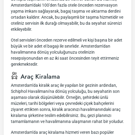
Amsterdam'daki 100'den fazla otele önceden rezervasyon
yapma imkanı sağlayarak, bagaj taşıma ve aktarma derdini
ortadan kaldırır. Ancak, bu paylaşımlı bir taşıma hizmetidir ve
oteliniz servisin ilk durağı olmayabilir, bu da seyahat sürenizi
etkileyebilir.
Otel servisleri önceden rezerve edilmeli ve kişi başına bir adet
büyük ve bir adet el bagajı ile sınırlıdır. Amsterdam'dan
havalimanına dönüş yolculuğunuzu otelinizin
resepsiyonundan en az iki saat öncesinden teyit ettirmeniz
gerekmektedir.
Araç Kiralama
Amsterdam'da kiralık araç ile yapılan bir gezinin ardından,
Schiphol Havalimanı'na dönüş yolculuğu, bu seyahatin son
aşaması olarak düşünülebilir. Örneğin, şehirdeki ünlü
müzeleri, tarihi bölgeleri veya çevredeki çiçek bahçelerini
ziyaret ettikten sonra, kiralık aracınızı havalimanındaki araç
kiralama şirketine teslim edebilirsiniz. Bu, gezi planınızı
tamamlamanın ve havalimanına ulaşmanın rahat bir yoludur.
Amsterdam'da araç kiralama hizmeti veren bazı popüler