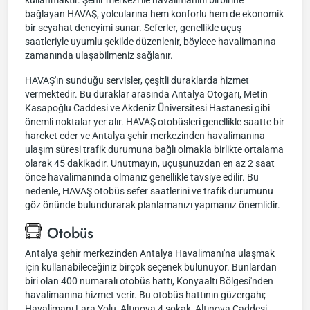
kullanmaktır. Şehir merkezi ile havalimanını birbirine
bağlayan HAVAŞ, yolcularına hem konforlu hem de ekonomik
bir seyahat deneyimi sunar. Seferler, genellikle uçuş
saatleriyle uyumlu şekilde düzenlenir, böylece havalimanına
zamanında ulaşabilmeniz sağlanır.
HAVAŞ'ın sunduğu servisler, çeşitli duraklarda hizmet
vermektedir. Bu duraklar arasında Antalya Otogarı, Metin
Kasapoğlu Caddesi ve Akdeniz Üniversitesi Hastanesi gibi
önemli noktalar yer alır. HAVAŞ otobüsleri genellikle saatte bir
hareket eder ve Antalya şehir merkezinden havalimanına
ulaşım süresi trafik durumuna bağlı olmakla birlikte ortalama
olarak 45 dakikadır. Unutmayın, uçuşunuzdan en az 2 saat
önce havalimanında olmanız genellikle tavsiye edilir. Bu
nedenle, HAVAŞ otobüs sefer saatlerini ve trafik durumunu
göz önünde bulundurarak planlamanızı yapmanız önemlidir.
Otobüs
Antalya şehir merkezinden Antalya Havalimanı'na ulaşmak
için kullanabileceğiniz birçok seçenek bulunuyor. Bunlardan
biri olan 400 numaralı otobüs hattı, Konyaaltı Bölgesi'nden
havalimanına hizmet verir. Bu otobüs hattının güzergahı;
Havalimanı Lara Yolu, Altınova 4 sokak, Altınova Caddesi,