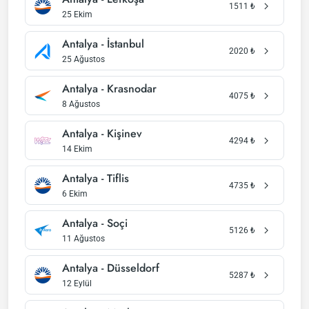
1511
₺
25 Ekim
Antalya - İstanbul
2020
₺
25 Ağustos
Antalya - Krasnodar
4075
₺
8 Ağustos
Antalya - Kişinev
4294
₺
14 Ekim
Antalya - Tiflis
4735
₺
6 Ekim
Antalya - Soçi
5126
₺
11 Ağustos
Antalya - Düsseldorf
5287
₺
12 Eylül