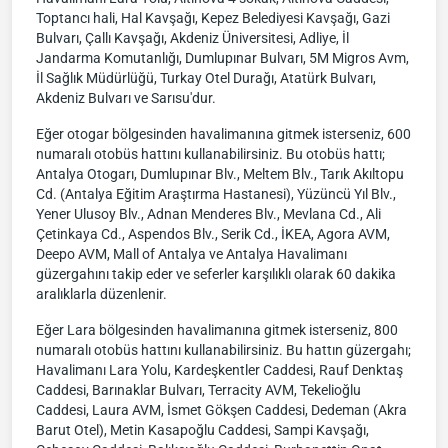
Toptancı hali, Hal Kavşağı, Kepez Belediyesi Kavşağı, Gazi
Bulvarı, Çallı Kavşağı, Akdeniz Üniversitesi, Adliye, İl
Jandarma Komutanlığı, Dumlupınar Bulvarı, 5M Migros Avm,
İl Sağlık Müdürlüğü, Turkay Otel Durağı, Atatürk Bulvarı,
Akdeniz Bulvarı ve Sarısu'dur.
Eğer otogar bölgesinden havalimanına gitmek isterseniz, 600
numaralı otobüs hattını kullanabilirsiniz. Bu otobüs hattı;
Antalya Otogarı, Dumlupınar Blv., Meltem Blv., Tarık Akıltopu
Cd. (Antalya Eğitim Araştırma Hastanesi), Yüzüncü Yıl Blv.,
Yener Ulusoy Blv., Adnan Menderes Blv., Mevlana Cd., Ali
Çetinkaya Cd., Aspendos Blv., Serik Cd., İKEA, Agora AVM,
Deepo AVM, Mall of Antalya ve Antalya Havalimanı
güzergahını takip eder ve seferler karşılıklı olarak 60 dakika
aralıklarla düzenlenir.
Eğer Lara bölgesinden havalimanına gitmek isterseniz, 800
numaralı otobüs hattını kullanabilirsiniz. Bu hattın güzergahı;
Havalimanı Lara Yolu, Kardeşkentler Caddesi, Rauf Denktaş
Caddesi, Barınaklar Bulvarı, Terracity AVM, Tekelioğlu
Caddesi, Laura AVM, İsmet Gökşen Caddesi, Dedeman (Akra
Barut Otel), Metin Kasapoğlu Caddesi, Sampi Kavşağı,