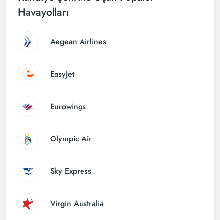
Havayolları
Aegean Airlines
EasyJet
Eurowings
Olympic Air
Sky Express
Virgin Australia