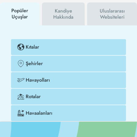
Antalya - Kandiye uçak biletinizi çok daha ucuza
satın alabilirsiniz.
Popüler
Kandiye
Uluslararası
Uçuşlar
Hakkında
Websiteleri
Kıtalar
Şehirler
Havayolları
Rotalar
Havaalanları