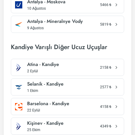
Antalya - Moskova
5466
₺
10 Ağustos
Antalya - Mineralnye Vody
5819
₺
9 Ağustos
Kandiye Varışlı Diğer Ucuz Uçuşlar
Atina - Kandiye
2158
₺
2 Eylül
Selanik - Kandiye
2577
₺
1 Ekim
Barselona - Kandiye
4158
₺
22 Eylül
Kişinev - Kandiye
4349
₺
25 Ekim