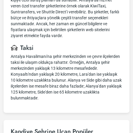
kişiye özel sürüş planları da sunabilir. Antalya'da hizmet
veren özel transfer şirketlerine örnek olarak KiwiTaxi,
Suntransfers, ve Shuttle Direct'i verebiliriz. Bu şirketler, farklı
bütçe ve ihtiyaçlara yönelik çeşitli transfer seçenekleri
sunmaktadır. Ancak, her zaman en güncel bilgilere ve
fiyatlara ulaşmak için belirtilen şirketlerin web sitelerini
ziyaret etmekte fayda vardır.
Taksi
Antalya Havalimanı'na şehir merkezinden ve çevre ilçelerden
taksi ile ulaşım oldukça rahattır. Örneğin, Antalya şehir
merkezinden yaklaşık 13 kilometre mesafededir.
Konyaaltı'ndan yaklaşık 20 kilometre, Lara'dan ise yaklaşık
10 kilometre uzaklıkta bulunur. Alanya ve Side gibi daha uzak
ilçelerden ise mesafe biraz daha fazladır; Alanya'dan yaklaşık
125 kilometre, Side'den ise 65 kilometre uzaklıkta
bulunmaktadır.
Kandiye Şehrine Uçan Popüler