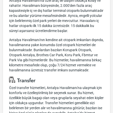
Antalya Havalimanı'na özel araç ile ulaşım oldukça kolay ve
rahattır. Havalimanı bünyesinde, 2.000'den fazla araç
kapasitesiyle iç ve dış hatlar terminal otoparkı bulunmaktadır
ve bu alanlar yürüme mesafesindedir. Ayrıca, engelli yolcular
için belirlenmiş özel park yerleri de mevcuttur. Havaalanı iç
hatlar otoparkı ilk 15 dakika ücretsizdir. 15 dakikalık bu
süreyi aşarsanız ücretlendirme başlar.
Antalya Havalimanı'nın kendine ait otopark imkanları dışında,
havalimanına yakın konumda özel otopark hizmetleri de
bulunmaktadır. Bunlardan bazıları Korupark Otopark,
Otopark Antalya, Brothes Car Park, Koru Park, Fbmtur ve
Park Via gibi hizmetlerdir. Bu hizmetler, havalimanına birkaç
kilometre mesafede olup, çoğu 7/24 hizmet vermekte ve
havalimanına ücretsiz transfer imkanı sunmaktadır.
Transfer
Özel transfer hizmetleri, Antalya Havalimanı'na ulaşmak için
konforlu ve özelleştirilmiş bir seçenek sunar. Bu hizmet,
özellikle büyük bagajı olan veya gruplarla seyahat eden kişiler
için oldukça uygundur. Transfer hizmetleri genellikle sizi
belirlenen bir yerden alır ve havalimanına götürür, bazıları ise