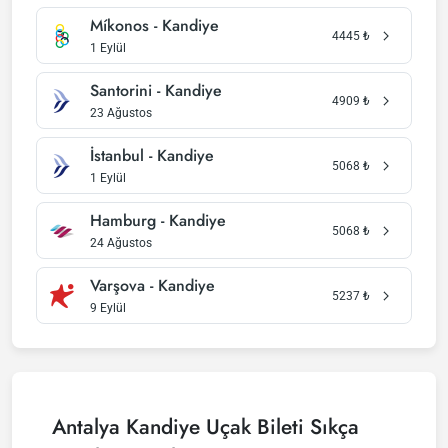
Míkonos - Kandiye
4445
₺
1 Eylül
Santorini - Kandiye
4909
₺
23 Ağustos
İstanbul - Kandiye
5068
₺
1 Eylül
Hamburg - Kandiye
5068
₺
24 Ağustos
Varşova - Kandiye
5237
₺
9 Eylül
Antalya Kandiye Uçak Bileti Sıkça