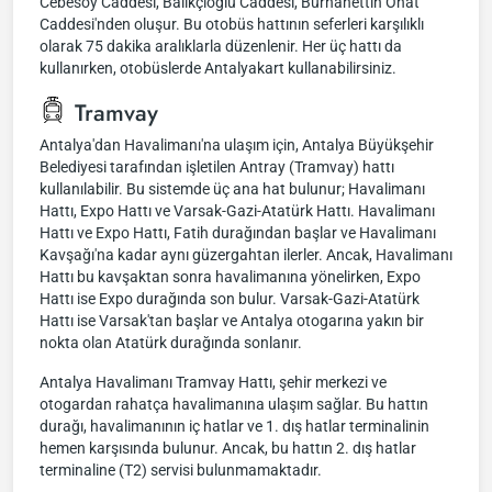
Cebesoy Caddesi, Balıkçıoğlu Caddesi, Burhanettin Onat
Caddesi'nden oluşur. Bu otobüs hattının seferleri karşılıklı
olarak 75 dakika aralıklarla düzenlenir. Her üç hattı da
kullanırken, otobüslerde Antalyakart kullanabilirsiniz.
Tramvay
Antalya'dan Havalimanı'na ulaşım için, Antalya Büyükşehir
Belediyesi tarafından işletilen Antray (Tramvay) hattı
kullanılabilir. Bu sistemde üç ana hat bulunur; Havalimanı
Hattı, Expo Hattı ve Varsak-Gazi-Atatürk Hattı. Havalimanı
Hattı ve Expo Hattı, Fatih durağından başlar ve Havalimanı
Kavşağı'na kadar aynı güzergahtan ilerler. Ancak, Havalimanı
Hattı bu kavşaktan sonra havalimanına yönelirken, Expo
Hattı ise Expo durağında son bulur. Varsak-Gazi-Atatürk
Hattı ise Varsak'tan başlar ve Antalya otogarına yakın bir
nokta olan Atatürk durağında sonlanır.
Antalya Havalimanı Tramvay Hattı, şehir merkezi ve
otogardan rahatça havalimanına ulaşım sağlar. Bu hattın
durağı, havalimanının iç hatlar ve 1. dış hatlar terminalinin
hemen karşısında bulunur. Ancak, bu hattın 2. dış hatlar
terminaline (T2) servisi bulunmamaktadır.