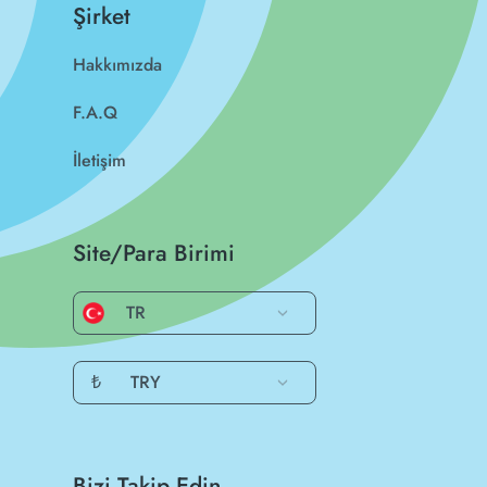
Şirket
Hakkımızda
F.A.Q
İletişim
Site/Para Birimi
TR
₺
TRY
Bizi Takip Edin