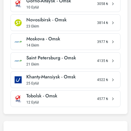
Gorno-Altaysk - Omsk
3058
₺
10 Eylül
Novosibirsk - Omsk
3814
₺
23 Ekim
Moskova - Omsk
3977
₺
14 Ekim
Saint Petersburg - Omsk
4135
₺
21 Ekim
Khanty-Mansiysk - Omsk
4522
₺
25 Eylül
Tobolsk - Omsk
4577
₺
12 Eylül