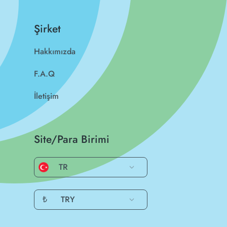
Şirket
Hakkımızda
F.A.Q
İletişim
Site/Para Birimi
TR
₺
TRY