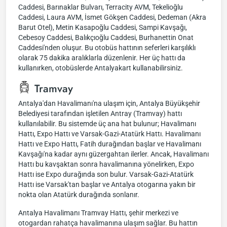
Caddesi, Barınaklar Bulvarı, Terracity AVM, Tekelioğlu
Caddesi, Laura AVM, İsmet Gökşen Caddesi, Dedeman (Akra
Barut Otel), Metin Kasapoğlu Caddesi, Sampi Kavşağı,
Cebesoy Caddesi, Balıkçıoğlu Caddesi, Burhanettin Onat
Caddesi'nden oluşur. Bu otobüs hattının seferleri karşılıklı
olarak 75 dakika aralıklarla düzenlenir. Her üç hattı da
kullanırken, otobüslerde Antalyakart kullanabilirsiniz.
Tramvay
Antalya'dan Havalimanı'na ulaşım için, Antalya Büyükşehir
Belediyesi tarafından işletilen Antray (Tramvay) hattı
kullanılabilir. Bu sistemde üç ana hat bulunur; Havalimanı
Hattı, Expo Hattı ve Varsak-Gazi-Atatürk Hattı. Havalimanı
Hattı ve Expo Hattı, Fatih durağından başlar ve Havalimanı
Kavşağı'na kadar aynı güzergahtan ilerler. Ancak, Havalimanı
Hattı bu kavşaktan sonra havalimanına yönelirken, Expo
Hattı ise Expo durağında son bulur. Varsak-Gazi-Atatürk
Hattı ise Varsak'tan başlar ve Antalya otogarına yakın bir
nokta olan Atatürk durağında sonlanır.
Antalya Havalimanı Tramvay Hattı, şehir merkezi ve
otogardan rahatça havalimanına ulaşım sağlar. Bu hattın