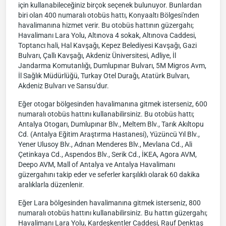
için kullanabileceğiniz birçok seçenek bulunuyor. Bunlardan
biri olan 400 numaralı otobüs hattı, Konyaaltı Bölgesi'nden
havalimanına hizmet verir. Bu otobüs hattının güzergahı;
Havalimanı Lara Yolu, Altınova 4 sokak, Altınova Caddesi,
Toptancı hali, Hal Kavşağı, Kepez Belediyesi Kavşağı, Gazi
Bulvarı, Çallı Kavşağı, Akdeniz Üniversitesi, Adliye, İl
Jandarma Komutanlığı, Dumlupınar Bulvarı, 5M Migros Avm,
İl Sağlık Müdürlüğü, Turkay Otel Durağı, Atatürk Bulvarı,
Akdeniz Bulvarı ve Sarısu'dur.
Eğer otogar bölgesinden havalimanına gitmek isterseniz, 600
numaralı otobüs hattını kullanabilirsiniz. Bu otobüs hattı;
Antalya Otogarı, Dumlupınar Blv., Meltem Blv., Tarık Akıltopu
Cd. (Antalya Eğitim Araştırma Hastanesi), Yüzüncü Yıl Blv.,
Yener Ulusoy Blv., Adnan Menderes Blv., Mevlana Cd., Ali
Çetinkaya Cd., Aspendos Blv., Serik Cd., İKEA, Agora AVM,
Deepo AVM, Mall of Antalya ve Antalya Havalimanı
güzergahını takip eder ve seferler karşılıklı olarak 60 dakika
aralıklarla düzenlenir.
Eğer Lara bölgesinden havalimanına gitmek isterseniz, 800
numaralı otobüs hattını kullanabilirsiniz. Bu hattın güzergahı;
Havalimanı Lara Yolu, Kardeşkentler Caddesi, Rauf Denktaş