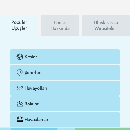
hem havayolu hem de Tezfly kampanyalarından ilk
siz haberdar olacaksınız. İndirim kuponu kullanarak
Antalya - Omsk uçak biletinizi çok daha ucuza satın
alabilirsiniz.
Popüler
Omsk
Uluslararası
Uçuşlar
Hakkında
Websiteleri
Kıtalar
Şehirler
Havayolları
Rotalar
Havaalanları