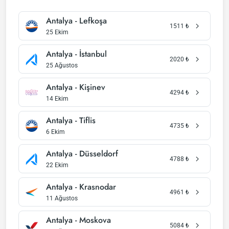
Antalya - Lefkoşa
1511
₺
25 Ekim
Antalya - İstanbul
2020
₺
25 Ağustos
Antalya - Kişinev
4294
₺
14 Ekim
Antalya - Tiflis
4735
₺
6 Ekim
Antalya - Düsseldorf
4788
₺
22 Ekim
Antalya - Krasnodar
4961
₺
11 Ağustos
Antalya - Moskova
5084
₺