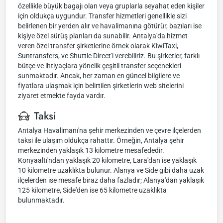
özellikle büyük bagajı olan veya gruplarla seyahat eden kişiler
için oldukça uygundur. Transfer hizmetleri genellikle sizi
belirlenen bir yerden alır ve havalimanına götürür, bazıları ise
kişiye özel sürüş planları da sunabilir. Antalya'da hizmet
veren özel transfer şirketlerine örnek olarak KiwiTaxi,
Suntransfers, ve Shuttle Direct'i verebiliriz. Bu şirketler, farklı
bütçe ve ihtiyaçlara yönelik çeşitli transfer seçenekleri
sunmaktadır. Ancak, her zaman en güncel bilgilere ve
fiyatlara ulaşmak için belirtilen şirketlerin web sitelerini
ziyaret etmekte fayda vardır.
Taksi
Antalya Havalimanı'na şehir merkezinden ve çevre ilçelerden
taksi ile ulaşım oldukça rahattır. Örneğin, Antalya şehir
merkezinden yaklaşık 13 kilometre mesafededir.
Konyaaltı'ndan yaklaşık 20 kilometre, Lara'dan ise yaklaşık
10 kilometre uzaklıkta bulunur. Alanya ve Side gibi daha uzak
ilçelerden ise mesafe biraz daha fazladır; Alanya'dan yaklaşık
125 kilometre, Side'den ise 65 kilometre uzaklıkta
bulunmaktadır.