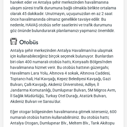
hareket eder ve Antalya şehir merkezinden havalimanına
ulaşım süresi trafik durumuna bağlı olmakla birlikte ortalama
olarak 45 dakikadır. Unutmayın, uçuşunuzdan en az 2 saat
önce havalimanında olmanız genellikle tavsiye edilir. Bu
nedenle, HAVAŞ otobüs sefer saatlerini ve trafik durumunu
göz önünde bulundurarak planlamanızı yapmanız önemlidir.
Otobüs
Antalya şehir merkezinden Antalya Havalimanı'na ulaşmak
için kullanabileceğiniz birçok seçenek bulunuyor. Bunlardan
biri olan 400 numaralı otobüs hattı, Konyaaltı Bölgesi'nden
havalimanına hizmet verir. Bu otobüs hattının güzergahı;
Havalimanı Lara Yolu, Altınova 4 sokak, Altınova Caddesi,
Toptancı hali, Hal Kavşağı, Kepez Belediyesi Kavşağı, Gazi
Bulvarı, Çallı Kavşağı, Akdeniz Üniversitesi, Adliye, İl
Jandarma Komutanlığı, Dumlupınar Bulvarı, 5M Migros Avm,
İl Sağlık Müdürlüğü, Turkay Otel Durağı, Atatürk Bulvarı,
Akdeniz Bulvarı ve Sarısu'dur.
Eğer otogar bölgesinden havalimanına gitmek isterseniz, 600
numaralı otobüs hattını kullanabilirsiniz. Bu otobüs hattı;
Antalya Otogarı, Dumlupınar Blv., Meltem Blv., Tarık Akıltopu