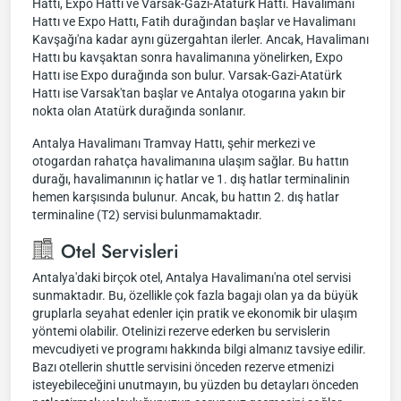
Hattı, Expo Hattı ve Varsak-Gazi-Atatürk Hattı. Havalimanı
Hattı ve Expo Hattı, Fatih durağından başlar ve Havalimanı
Kavşağı'na kadar aynı güzergahtan ilerler. Ancak, Havalimanı
Hattı bu kavşaktan sonra havalimanına yönelirken, Expo
Hattı ise Expo durağında son bulur. Varsak-Gazi-Atatürk
Hattı ise Varsak'tan başlar ve Antalya otogarına yakın bir
nokta olan Atatürk durağında sonlanır.
Antalya Havalimanı Tramvay Hattı, şehir merkezi ve
otogardan rahatça havalimanına ulaşım sağlar. Bu hattın
durağı, havalimanının iç hatlar ve 1. dış hatlar terminalinin
hemen karşısında bulunur. Ancak, bu hattın 2. dış hatlar
terminaline (T2) servisi bulunmamaktadır.
Otel Servisleri
Antalya'daki birçok otel, Antalya Havalimanı'na otel servisi
sunmaktadır. Bu, özellikle çok fazla bagajı olan ya da büyük
gruplarla seyahat edenler için pratik ve ekonomik bir ulaşım
yöntemi olabilir. Otelinizi rezerve ederken bu servislerin
mevcudiyeti ve programı hakkında bilgi almanız tavsiye edilir.
Bazı otellerin shuttle servisini önceden rezerve etmenizi
isteyebileceğini unutmayın, bu yüzden bu detayları önceden