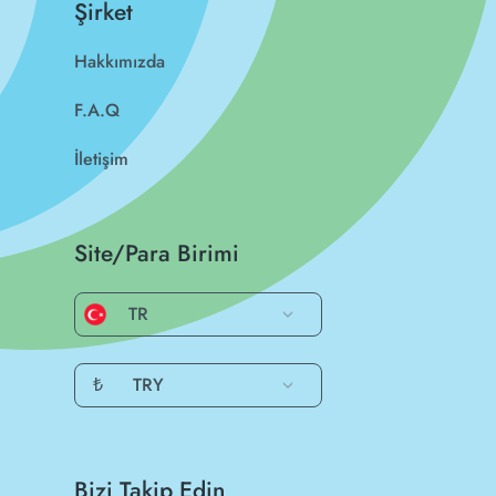
Şirket
Hakkımızda
F.A.Q
İletişim
Site/Para Birimi
TR
₺
TRY
Bizi Takip Edin