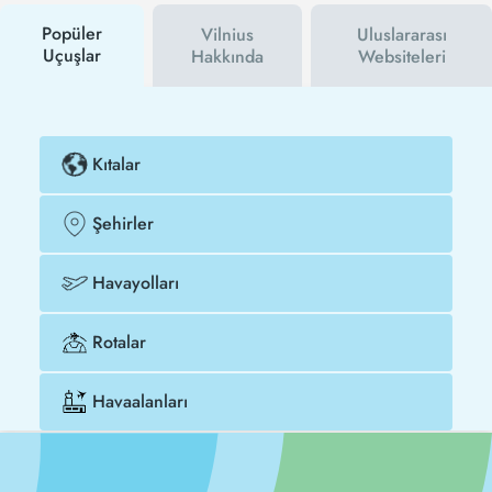
Antalya - Vilnius uçak biletinizi çok daha ucuza satın
alabilirsiniz.
Popüler
Vilnius
Uluslararası
Uçuşlar
Hakkında
Websiteleri
Kıtalar
Şehirler
Havayolları
Rotalar
Havaalanları