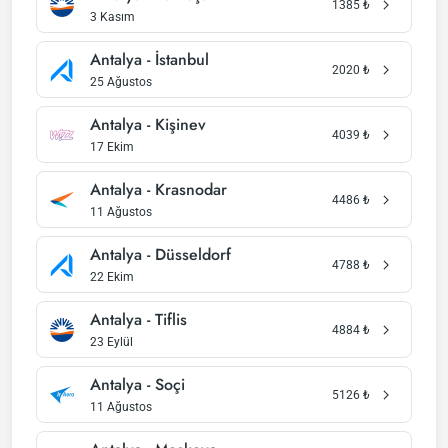
1385
₺
3 Kasım
Antalya - İstanbul
2020
₺
25 Ağustos
Antalya - Kişinev
4039
₺
17 Ekim
Antalya - Krasnodar
4486
₺
11 Ağustos
Antalya - Düsseldorf
4788
₺
22 Ekim
Antalya - Tiflis
4884
₺
23 Eylül
Antalya - Soçi
5126
₺
11 Ağustos