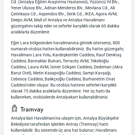
Cd. (Antalya Eğitim Araştırma Hastanesi), Yüzüncü Yıl Blv.,
Yener Ulusoy Blv., Adnan Menderes Blv., Mevlana Cd., Ali
Çetinkaya Cd., Aspendos Blv., Serik Cd., İKEA, Agora AVM,
Deepo AVM, Mall of Antalya ve Antalya Havalimanı
güzergahını takip eder ve seferler karşılıklı olarak 60 dakika
aralıklarla düzenlenir.
Eğer Lara bölgesinden havalimanına gitmek isterseniz, 800
numaralı otobüs hattını kullanabilirsiniz. Bu hattın güzergahı;
Havalimanı Lara Yolu, Kardeşkentler Caddesi, Rauf Denktaş
Caddesi, Barınaklar Bulvarı, Terracity AVM, Tekelioğlu
Caddesi, Laura AVM, İsmet Gökşen Caddesi, Dedeman (Akra
Barut Otel), Metin Kasapoğlu Caddesi, Sampi Kavşağı,
Cebesoy Caddesi, Balıkçıoğlu Caddesi, Burhanettin Onat
Caddesi'nden oluşur. Bu otobüs hattının seferleri karşılıklı
olarak 75 dakika aralıklarla düzenlenir. Her üç hattı da
kullanırken, otobüslerde Antalyakart kullanabilirsiniz.
Tramvay
Antalya'dan Havalimanı'na ulaşım için, Antalya Büyükşehir
Belediyesi tarafından işletilen Antray (Tramvay) hattı
kullanılabilir. Bu sistemde üç ana hat bulunur; Havalimanı