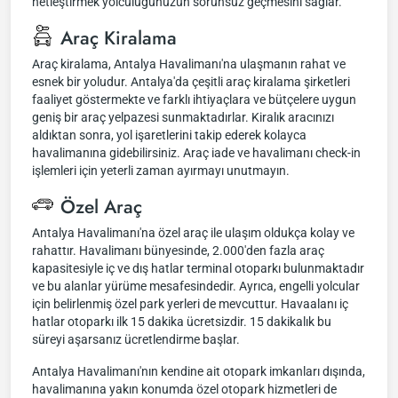
netleştirmek yolculuğunuzun sorunsuz geçmesini sağlar.
Araç Kiralama
Araç kiralama, Antalya Havalimanı'na ulaşmanın rahat ve
esnek bir yoludur. Antalya'da çeşitli araç kiralama şirketleri
faaliyet göstermekte ve farklı ihtiyaçlara ve bütçelere uygun
geniş bir araç yelpazesi sunmaktadırlar. Kiralık aracınızı
aldıktan sonra, yol işaretlerini takip ederek kolayca
havalimanına gidebilirsiniz. Araç iade ve havalimanı check-in
işlemleri için yeterli zaman ayırmayı unutmayın.
Özel Araç
Antalya Havalimanı'na özel araç ile ulaşım oldukça kolay ve
rahattır. Havalimanı bünyesinde, 2.000'den fazla araç
kapasitesiyle iç ve dış hatlar terminal otoparkı bulunmaktadır
ve bu alanlar yürüme mesafesindedir. Ayrıca, engelli yolcular
için belirlenmiş özel park yerleri de mevcuttur. Havaalanı iç
hatlar otoparkı ilk 15 dakika ücretsizdir. 15 dakikalık bu
süreyi aşarsanız ücretlendirme başlar.
Antalya Havalimanı'nın kendine ait otopark imkanları dışında,
havalimanına yakın konumda özel otopark hizmetleri de