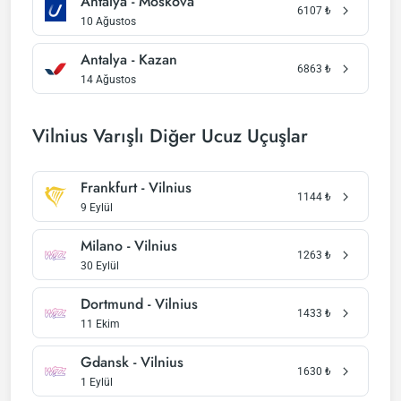
Antalya - Moskova
6107
₺
10 Ağustos
Antalya - Kazan
6863
₺
14 Ağustos
Vilnius Varışlı Diğer Ucuz Uçuşlar
Frankfurt - Vilnius
1144
₺
9 Eylül
Milano - Vilnius
1263
₺
30 Eylül
Dortmund - Vilnius
1433
₺
11 Ekim
Gdansk - Vilnius
1630
₺
1 Eylül