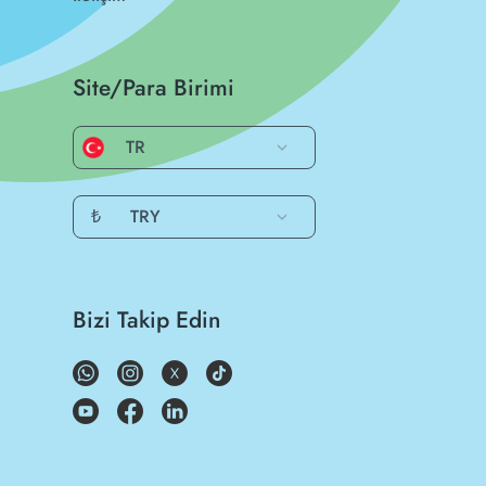
Site/Para Birimi
TR
₺
TRY
Bizi Takip Edin