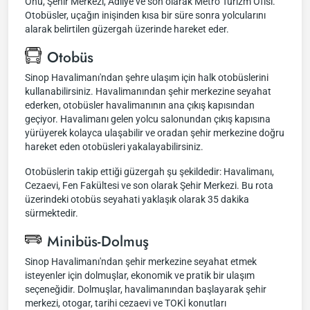
Önü, Şehir Merkezi, Adliye ve son olarak Metro Turizm Ofisi.
Otobüsler, uçağın inişinden kısa bir süre sonra yolcularını
alarak belirtilen güzergah üzerinde hareket eder.
Otobüs
Sinop Havalimanı'ndan şehre ulaşım için halk otobüslerini
kullanabilirsiniz. Havalimanından şehir merkezine seyahat
ederken, otobüsler havalimanının ana çıkış kapısından
geçiyor. Havalimanı gelen yolcu salonundan çıkış kapısına
yürüyerek kolayca ulaşabilir ve oradan şehir merkezine doğru
hareket eden otobüsleri yakalayabilirsiniz.
Otobüslerin takip ettiği güzergah şu şekildedir: Havalimanı,
Cezaevi, Fen Fakültesi ve son olarak Şehir Merkezi. Bu rota
üzerindeki otobüs seyahati yaklaşık olarak 35 dakika
sürmektedir.
Minibüs-Dolmuş
Sinop Havalimanı'ndan şehir merkezine seyahat etmek
isteyenler için dolmuşlar, ekonomik ve pratik bir ulaşım
seçeneğidir. Dolmuşlar, havalimanından başlayarak şehir
merkezi, otogar, tarihi cezaevi ve TOKİ konutları