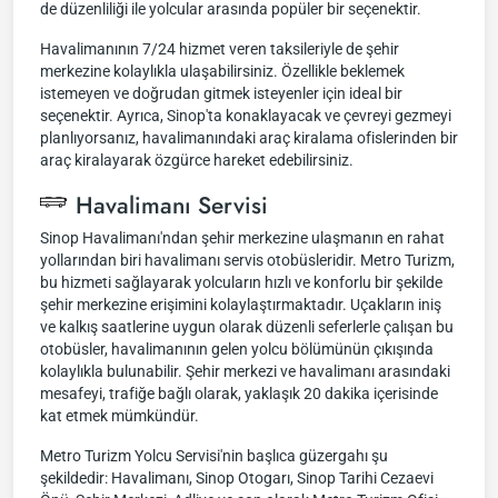
de düzenliliği ile yolcular arasında popüler bir seçenektir.
Havalimanının 7/24 hizmet veren taksileriyle de şehir
merkezine kolaylıkla ulaşabilirsiniz. Özellikle beklemek
istemeyen ve doğrudan gitmek isteyenler için ideal bir
seçenektir. Ayrıca, Sinop'ta konaklayacak ve çevreyi gezmeyi
planlıyorsanız, havalimanındaki araç kiralama ofislerinden bir
araç kiralayarak özgürce hareket edebilirsiniz.
Havalimanı Servisi
Sinop Havalimanı'ndan şehir merkezine ulaşmanın en rahat
yollarından biri havalimanı servis otobüsleridir. Metro Turizm,
bu hizmeti sağlayarak yolcuların hızlı ve konforlu bir şekilde
şehir merkezine erişimini kolaylaştırmaktadır. Uçakların iniş
ve kalkış saatlerine uygun olarak düzenli seferlerle çalışan bu
otobüsler, havalimanının gelen yolcu bölümünün çıkışında
kolaylıkla bulunabilir. Şehir merkezi ve havalimanı arasındaki
mesafeyi, trafiğe bağlı olarak, yaklaşık 20 dakika içerisinde
kat etmek mümkündür.
Metro Turizm Yolcu Servisi'nin başlıca güzergahı şu
şekildedir: Havalimanı, Sinop Otogarı, Sinop Tarihi Cezaevi