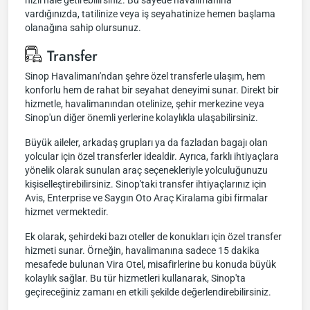
hızlı hale getirebilirsiniz. Bu sayede havalimanına
vardığınızda, tatilinize veya iş seyahatinize hemen başlama
olanağına sahip olursunuz.
Transfer
Sinop Havalimanı'ndan şehre özel transferle ulaşım, hem
konforlu hem de rahat bir seyahat deneyimi sunar. Direkt bir
hizmetle, havalimanından otelinize, şehir merkezine veya
Sinop'un diğer önemli yerlerine kolaylıkla ulaşabilirsiniz.
Büyük aileler, arkadaş grupları ya da fazladan bagajı olan
yolcular için özel transferler idealdir. Ayrıca, farklı ihtiyaçlara
yönelik olarak sunulan araç seçenekleriyle yolculuğunuzu
kişiselleştirebilirsiniz. Sinop'taki transfer ihtiyaçlarınız için
Avis, Enterprise ve Saygın Oto Araç Kiralama gibi firmalar
hizmet vermektedir.
Ek olarak, şehirdeki bazı oteller de konukları için özel transfer
hizmeti sunar. Örneğin, havalimanına sadece 15 dakika
mesafede bulunan Vira Otel, misafirlerine bu konuda büyük
kolaylık sağlar. Bu tür hizmetleri kullanarak, Sinop'ta
geçireceğiniz zamanı en etkili şekilde değerlendirebilirsiniz.