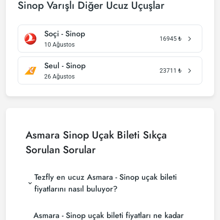
Sinop Varışlı Diğer Ucuz Uçuşlar
Soçi - Sinop
16945
₺
10 Ağustos
Seul - Sinop
23711
₺
26 Ağustos
Asmara Sinop Uçak Bileti Sıkça
Sorulan Sorular
Tezfly en ucuz Asmara - Sinop uçak bileti
fiyatlarını nasıl buluyor?
Tezfly, en ucuz Asmara - Sinop uçak bileti fiyatlarını
Asmara - Sinop uçak bileti fiyatları ne kadar
bulmak için tur operatörleri, büyük rezervasyon