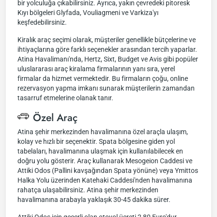
bir yolculuğa çıkabilirsiniz. Ayrıca, yakın çevredeki pitoresk
Kıyı bölgeleri Glyfada, Vouliagmeni ve Varkiza'yı
keşfedebilirsiniz.
Kiralık araç seçimi olarak, müşteriler genellikle bütçelerine ve
ihtiyaçlarına göre farklı seçenekler arasından tercih yaparlar.
Atina Havalimanı'nda, Hertz, Sixt, Budget ve Avis gibi popüler
uluslararası araç kiralama firmalarının yanı sıra, yerel
firmalar da hizmet vermektedir. Bu firmaların çoğu, online
rezervasyon yapma imkanı sunarak müşterilerin zamandan
tasarruf etmelerine olanak tanır.
Özel Araç
Atina şehir merkezinden havalimanına özel araçla ulaşım,
kolay ve hızlı bir seçenektir. Spata bölgesine giden yol
tabelaları, havalimanına ulaşmak için kullanılabilecek en
doğru yolu gösterir. Araç kullanarak Mesogeion Caddesi ve
Attiki Odos (Pallini kavşağından Spata yönüne) veya Ymittos
Halka Yolu üzerinden Katehaki Caddesi'nden havalimanına
rahatça ulaşabilirsiniz. Atina şehir merkezinden
havalimanına arabayla yaklaşık 30-45 dakika sürer.