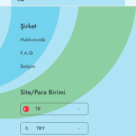
Şirket
Hakkımızda
F.A.Q
İletişim
Site/Para Birimi
TR
₺
TRY