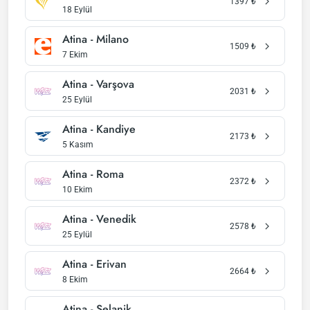
1397
₺
18 Eylül
Atina - Milano
1509
₺
7 Ekim
Atina - Varşova
2031
₺
25 Eylül
Atina - Kandiye
2173
₺
5 Kasım
Atina - Roma
2372
₺
10 Ekim
Atina - Venedik
2578
₺
25 Eylül
Atina - Erivan
2664
₺
8 Ekim
Atina - Selanik