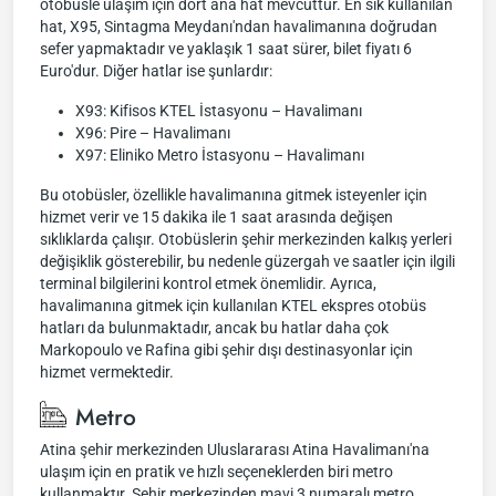
otobüsle ulaşım için dört ana hat mevcuttur. En sık kullanılan
hat, X95, Sintagma Meydanı'ndan havalimanına doğrudan
sefer yapmaktadır ve yaklaşık 1 saat sürer, bilet fiyatı 6
Euro'dur. Diğer hatlar ise şunlardır:
X93: Kifisos KTEL İstasyonu – Havalimanı
X96: Pire – Havalimanı
X97: Eliniko Metro İstasyonu – Havalimanı
Bu otobüsler, özellikle havalimanına gitmek isteyenler için
hizmet verir ve 15 dakika ile 1 saat arasında değişen
sıklıklarda çalışır. Otobüslerin şehir merkezinden kalkış yerleri
değişiklik gösterebilir, bu nedenle güzergah ve saatler için ilgili
terminal bilgilerini kontrol etmek önemlidir. Ayrıca,
havalimanına gitmek için kullanılan KTEL ekspres otobüs
hatları da bulunmaktadır, ancak bu hatlar daha çok
Markopoulo ve Rafina gibi şehir dışı destinasyonlar için
hizmet vermektedir.
Metro
Atina şehir merkezinden Uluslararası Atina Havalimanı'na
ulaşım için en pratik ve hızlı seçeneklerden biri metro
kullanmaktır. Şehir merkezinden mavi 3 numaralı metro