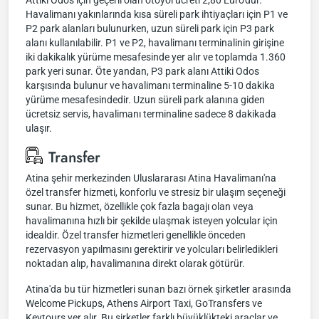
Attiki Odos için geçerli olan otoyol ücreti 2,80 Euro'dur.
Havalimanı yakınlarında kısa süreli park ihtiyaçları için P1 ve
P2 park alanları bulunurken, uzun süreli park için P3 park
alanı kullanılabilir. P1 ve P2, havalimanı terminalinin girişine
iki dakikalık yürüme mesafesinde yer alır ve toplamda 1.360
park yeri sunar. Öte yandan, P3 park alanı Attiki Odos
karşısında bulunur ve havalimanı terminaline 5-10 dakika
yürüme mesafesindedir. Uzun süreli park alanına giden
ücretsiz servis, havalimanı terminaline sadece 8 dakikada
ulaşır.
Transfer
Atina şehir merkezinden Uluslararası Atina Havalimanı'na
özel transfer hizmeti, konforlu ve stresiz bir ulaşım seçeneği
sunar. Bu hizmet, özellikle çok fazla bagajı olan veya
havalimanına hızlı bir şekilde ulaşmak isteyen yolcular için
idealdir. Özel transfer hizmetleri genellikle önceden
rezervasyon yapılmasını gerektirir ve yolcuları belirledikleri
noktadan alıp, havalimanına direkt olarak götürür.
Atina'da bu tür hizmetleri sunan bazı örnek şirketler arasında
Welcome Pickups, Athens Airport Taxi, GoTransfers ve
Keytours yer alır. Bu şirketler farklı büyüklükteki araçlar ve