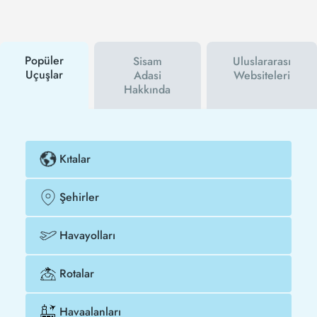
hem havayolu hem de Tezfly kampanyalarından ilk
siz haberdar olacaksınız. İndirim kuponu kullanarak
Atina - Sisam Adasi uçak biletinizi çok daha ucuza
satın alabilirsiniz.
Popüler
Sisam
Uluslararası
Uçuşlar
Adasi
Websiteleri
Hakkında
Kıtalar
Şehirler
Havayolları
Rotalar
Havaalanları