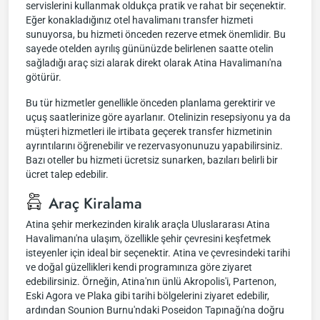
servislerini kullanmak oldukça pratik ve rahat bir seçenektir.
Eğer konakladığınız otel havalimanı transfer hizmeti
sunuyorsa, bu hizmeti önceden rezerve etmek önemlidir. Bu
sayede otelden ayrılış gününüzde belirlenen saatte otelin
sağladığı araç sizi alarak direkt olarak Atina Havalimanı'na
götürür.
Bu tür hizmetler genellikle önceden planlama gerektirir ve
uçuş saatlerinize göre ayarlanır. Otelinizin resepsiyonu ya da
müşteri hizmetleri ile irtibata geçerek transfer hizmetinin
ayrıntılarını öğrenebilir ve rezervasyonunuzu yapabilirsiniz.
Bazı oteller bu hizmeti ücretsiz sunarken, bazıları belirli bir
ücret talep edebilir.
Araç Kiralama
Atina şehir merkezinden kiralık araçla Uluslararası Atina
Havalimanı'na ulaşım, özellikle şehir çevresini keşfetmek
isteyenler için ideal bir seçenektir. Atina ve çevresindeki tarihi
ve doğal güzellikleri kendi programınıza göre ziyaret
edebilirsiniz. Örneğin, Atina'nın ünlü Akropolis'i, Partenon,
Eski Agora ve Plaka gibi tarihi bölgelerini ziyaret edebilir,
ardından Sounion Burnu'ndaki Poseidon Tapınağı'na doğru