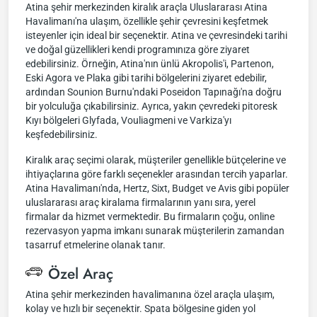
Atina şehir merkezinden kiralık araçla Uluslararası Atina
Havalimanı'na ulaşım, özellikle şehir çevresini keşfetmek
isteyenler için ideal bir seçenektir. Atina ve çevresindeki tarihi
ve doğal güzellikleri kendi programınıza göre ziyaret
edebilirsiniz. Örneğin, Atina'nın ünlü Akropolis'i, Partenon,
Eski Agora ve Plaka gibi tarihi bölgelerini ziyaret edebilir,
ardından Sounion Burnu'ndaki Poseidon Tapınağı'na doğru
bir yolculuğa çıkabilirsiniz. Ayrıca, yakın çevredeki pitoresk
Kıyı bölgeleri Glyfada, Vouliagmeni ve Varkiza'yı
keşfedebilirsiniz.
Kiralık araç seçimi olarak, müşteriler genellikle bütçelerine ve
ihtiyaçlarına göre farklı seçenekler arasından tercih yaparlar.
Atina Havalimanı'nda, Hertz, Sixt, Budget ve Avis gibi popüler
uluslararası araç kiralama firmalarının yanı sıra, yerel
firmalar da hizmet vermektedir. Bu firmaların çoğu, online
rezervasyon yapma imkanı sunarak müşterilerin zamandan
tasarruf etmelerine olanak tanır.
Özel Araç
Atina şehir merkezinden havalimanına özel araçla ulaşım,
kolay ve hızlı bir seçenektir. Spata bölgesine giden yol