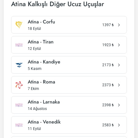
Atina Kalkışlı Diğer Ucuz Uçuşlar
Atina - Corfu
1397
₺
18 Eylül
Atina - Tiran
1923
₺
12 Eylül
Atina - Kandiye
2173
₺
5 Kasım
Atina - Roma
2373
₺
7 Ekim
Atina - Larnaka
2398
₺
14 Ağustos
Atina - Venedik
2583
₺
11 Eylül