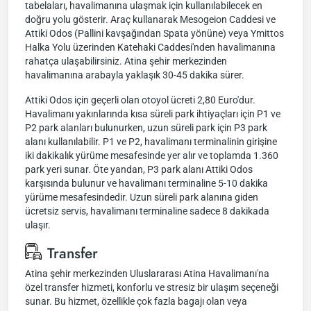
tabelaları, havalimanına ulaşmak için kullanılabilecek en
doğru yolu gösterir. Araç kullanarak Mesogeion Caddesi ve
Attiki Odos (Pallini kavşağından Spata yönüne) veya Ymittos
Halka Yolu üzerinden Katehaki Caddesi'nden havalimanına
rahatça ulaşabilirsiniz. Atina şehir merkezinden
havalimanına arabayla yaklaşık 30-45 dakika sürer.
Attiki Odos için geçerli olan otoyol ücreti 2,80 Euro'dur.
Havalimanı yakınlarında kısa süreli park ihtiyaçları için P1 ve
P2 park alanları bulunurken, uzun süreli park için P3 park
alanı kullanılabilir. P1 ve P2, havalimanı terminalinin girişine
iki dakikalık yürüme mesafesinde yer alır ve toplamda 1.360
park yeri sunar. Öte yandan, P3 park alanı Attiki Odos
karşısında bulunur ve havalimanı terminaline 5-10 dakika
yürüme mesafesindedir. Uzun süreli park alanına giden
ücretsiz servis, havalimanı terminaline sadece 8 dakikada
ulaşır.
Transfer
Atina şehir merkezinden Uluslararası Atina Havalimanı'na
özel transfer hizmeti, konforlu ve stresiz bir ulaşım seçeneği
sunar. Bu hizmet, özellikle çok fazla bagajı olan veya