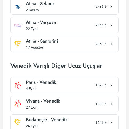
Atina - Selanik
2736
₺
2 Kasım
Atina - Varşova
2844
₺
22 Eylül
Atina - Santorini
2859
₺
17 Ağustos
Venedik Varışlı Diğer Ucuz Uçuşlar
Paris - Venedik
1672
₺
4 Eylül
Viyana - Venedik
1900
₺
27 Ekim
Budapeşte - Venedik
1946
₺
26 Eylül