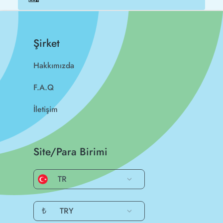
Şirket
Hakkımızda
F.A.Q
İletişim
Site/Para Birimi
TR
₺
TRY