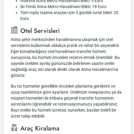
İndirimli Atina Metro Havalimanı Bileti: 5 Euro
İki Yönlü Atina Metro Havalimanı Bileti: 18 Euro
Tüm toplu taşıma araçları için 3 günlük turist bileti: 20
Euro
Otel Servisleri
Atina şehir merkezinden havalimanına ulaşmak için otel
servislerini kullanmak oldukça pratik ve rahat bir seçenektir.
Eğer konakladığınız otel havalimanı transfer hizmeti
sunuyorsa, bu hizmeti önceden rezerve etmek önemlidir. Bu
sayede otelden ayrılış gününüzde belirlenen saatte otelin
sağladığı araç sizi alarak direkt olarak Atina Havalimanı'na
götürür.
Bu tür hizmetler genellikle önceden planlama gerektirir ve
uçuş saatlerinize göre ayarlanır. Otelinizin resepsiyonu ya da
müşteri hizmetleri ile irtibata geçerek transfer hizmetinin
ayrıntılarını öğrenebilir ve rezervasyonunuzu yapabilirsiniz.
Bazı oteller bu hizmeti ücretsiz sunarken, bazıları belirli bir
ücret talep edebilir.
Araç Kiralama