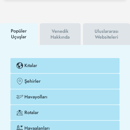
medya hesaplarını takip edebilirsiniz. Bu sayede
hem havayolu hem de Tezfly kampanyalarından ilk
siz haberdar olacaksınız. İndirim kuponu kullanarak
Atina - Venedik uçak biletinizi çok daha ucuza satın
alabilirsiniz.
Popüler
Venedik
Uluslararası
Uçuşlar
Hakkında
Websiteleri
Kıtalar
Şehirler
Havayolları
Rotalar
Havaalanları