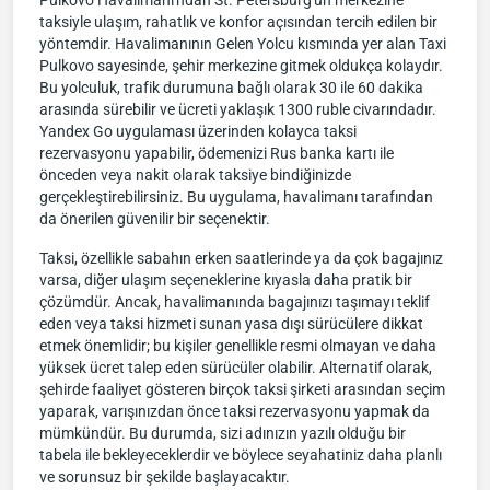
Pulkovo Havalimanı'ndan St. Petersburg'un merkezine
taksiyle ulaşım, rahatlık ve konfor açısından tercih edilen bir
yöntemdir. Havalimanının Gelen Yolcu kısmında yer alan Taxi
Pulkovo sayesinde, şehir merkezine gitmek oldukça kolaydır.
Bu yolculuk, trafik durumuna bağlı olarak 30 ile 60 dakika
arasında sürebilir ve ücreti yaklaşık 1300 ruble civarındadır.
Yandex Go uygulaması üzerinden kolayca taksi
rezervasyonu yapabilir, ödemenizi Rus banka kartı ile
önceden veya nakit olarak taksiye bindiğinizde
gerçekleştirebilirsiniz. Bu uygulama, havalimanı tarafından
da önerilen güvenilir bir seçenektir.
Taksi, özellikle sabahın erken saatlerinde ya da çok bagajınız
varsa, diğer ulaşım seçeneklerine kıyasla daha pratik bir
çözümdür. Ancak, havalimanında bagajınızı taşımayı teklif
eden veya taksi hizmeti sunan yasa dışı sürücülere dikkat
etmek önemlidir; bu kişiler genellikle resmi olmayan ve daha
yüksek ücret talep eden sürücüler olabilir. Alternatif olarak,
şehirde faaliyet gösteren birçok taksi şirketi arasından seçim
yaparak, varışınızdan önce taksi rezervasyonu yapmak da
mümkündür. Bu durumda, sizi adınızın yazılı olduğu bir
tabela ile bekleyeceklerdir ve böylece seyahatiniz daha planlı
ve sorunsuz bir şekilde başlayacaktır.