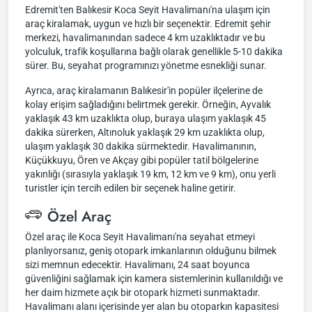
Edremit'ten Balıkesir Koca Seyit Havalimanı'na ulaşım için
araç kiralamak, uygun ve hızlı bir seçenektir. Edremit şehir
merkezi, havalimanından sadece 4 km uzaklıktadır ve bu
yolculuk, trafik koşullarına bağlı olarak genellikle 5-10 dakika
sürer. Bu, seyahat programınızı yönetme esnekliği sunar.
Ayrıca, araç kiralamanın Balıkesir'in popüler ilçelerine de
kolay erişim sağladığını belirtmek gerekir. Örneğin, Ayvalık
yaklaşık 43 km uzaklıkta olup, buraya ulaşım yaklaşık 45
dakika sürerken, Altınoluk yaklaşık 29 km uzaklıkta olup,
ulaşım yaklaşık 30 dakika sürmektedir. Havalimanının,
Küçükkuyu, Ören ve Akçay gibi popüler tatil bölgelerine
yakınlığı (sırasıyla yaklaşık 19 km, 12 km ve 9 km), onu yerli
turistler için tercih edilen bir seçenek haline getirir.
Özel Araç
Özel araç ile Koca Seyit Havalimanı'na seyahat etmeyi
planlıyorsanız, geniş otopark imkanlarının olduğunu bilmek
sizi memnun edecektir. Havalimanı, 24 saat boyunca
güvenliğini sağlamak için kamera sistemlerinin kullanıldığı ve
her daim hizmete açık bir otopark hizmeti sunmaktadır.
Havalimanı alanı içerisinde yer alan bu otoparkın kapasitesi