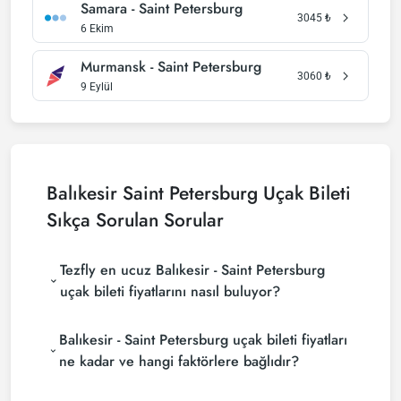
Samara - Saint Petersburg
3045
₺
6 Ekim
Murmansk - Saint Petersburg
3060
₺
9 Eylül
Balıkesir Saint Petersburg Uçak Bileti
Sıkça Sorulan Sorular
Tezfly en ucuz Balıkesir - Saint Petersburg
uçak bileti fiyatlarını nasıl buluyor?
Tezfly, en ucuz Balıkesir - Saint Petersburg uçak
Balıkesir - Saint Petersburg uçak bileti fiyatları
bileti fiyatlarını bulmak için tur operatörleri, büyük
rezervasyon siteleri (konsolidatörler) ve yüzlerce
ne kadar ve hangi faktörlere bağlıdır?
havayolu sitesini aramaktadır. Tezfly sitesinde
Balıkesir - Saint Petersburg uçak bileti fiyatları,
yapacağın tek bir aramada ile birçok tedarikçiyi