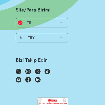
Site/Para Birimi
TR
₺
TRY
Bizi Takip Edin