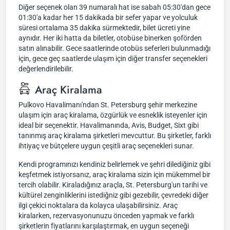
Diğer seçenek olan 39 numaralı hat ise sabah 05:30'dan gece
01:30'a kadar her 15 dakikada bir sefer yapar ve yolculuk
süresi ortalama 35 dakika sürmektedir, bilet ücreti yine
aynıdır. Her iki hatta da biletler, otobüse binerken şoförden
satın alınabilir. Gece saatlerinde otobüs seferleri bulunmadığı
için, gece geç saatlerde ulaşım için diğer transfer seçenekleri
değerlendirilebilir.
Araç Kiralama
Pulkovo Havalimanı'ndan St. Petersburg şehir merkezine
ulaşım için araç kiralama, özgürlük ve esneklik isteyenler için
ideal bir seçenektir. Havalimanında, Avis, Budget, Sixt gibi
tanınmış araç kiralama şirketleri mevcuttur. Bu şirketler, farklı
ihtiyaç ve bütçelere uygun çeşitli araç seçenekleri sunar.
Kendi programınızı kendiniz belirlemek ve şehri dilediğiniz gibi
keşfetmek istiyorsanız, araç kiralama sizin için mükemmel bir
tercih olabilir. Kiraladığınız araçla, St. Petersburg'un tarihi ve
kültürel zenginliklerini istediğniz gibi gezebilir, çevredeki diğer
ilgi çekici noktalara da kolayca ulaşabilirsiniz. Araç
kiralarken, rezervasyonunuzu önceden yapmak ve farklı
şirketlerin fiyatlarını karşılaştırmak, en uygun seçeneği