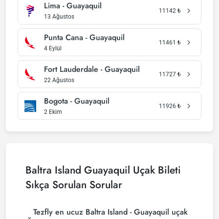
Lima - Guayaquil
11142
₺
13 Ağustos
Punta Cana - Guayaquil
11461
₺
4 Eylül
Fort Lauderdale - Guayaquil
11727
₺
22 Ağustos
Bogota - Guayaquil
11926
₺
2 Ekim
Baltra Island Guayaquil Uçak Bileti
Sıkça Sorulan Sorular
Tezfly en ucuz Baltra Island - Guayaquil uçak