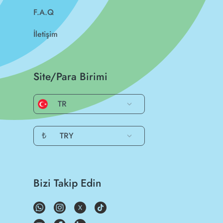
F.A.Q
İletişim
Site/Para Birimi
TR
₺
TRY
Bizi Takip Edin