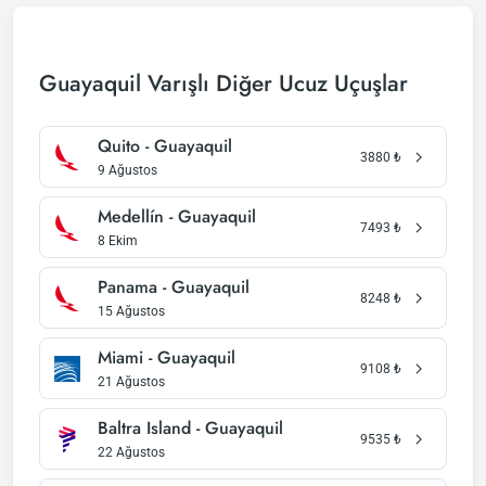
Guayaquil Varışlı Diğer Ucuz Uçuşlar
Quito - Guayaquil
3880
₺
9 Ağustos
Medellín - Guayaquil
7493
₺
8 Ekim
Panama - Guayaquil
8248
₺
15 Ağustos
Miami - Guayaquil
9108
₺
21 Ağustos
Baltra Island - Guayaquil
9535
₺
22 Ağustos