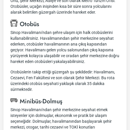
Önü, Şehir Merkezi, Adliye ve son olarak Metro Turizm Ofisi.
Otobüsler, uçağın inişinden kısa bir süre sonra yolcularını
alarak belirtilen güzergah üzerinde hareket eder.
Otobüs
Sinop Havalimanı'ndan şehre ulaşım için halk otobüslerini
kullanabilirsiniz. Havalimanından şehir merkezine seyahat
ederken, otobüsler havalimanının ana çıkış kapısından
geçiyor. Havalimanı gelen yolcu salonundan çıkış kapısına
yürüyerek kolayca ulaşabilir ve oradan şehir merkezine doğru
hareket eden otobüsleri yakalayabilirsiniz.
Otobüslerin takip ettiği güzergah şu şekildedir: Havalimanı,
Cezaevi, Fen Fakültesi ve son olarak Şehir Merkezi. Bu rota
üzerindeki otobüs seyahati yaklaşık olarak 35 dakika
sürmektedir.
Minibüs-Dolmuş
Sinop Havalimanı'ndan şehir merkezine seyahat etmek
isteyenler için dolmuşlar, ekonomik ve pratik bir ulaşım
seçeneğidir. Dolmuşlar, havalimanından başlayarak şehir
merkezi, otogar, tarihi cezaevi ve TOKİ konutları