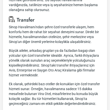
hızlı hale getirebilirsiniz. Bu sayede havalimanına
vardığınızda, tatilinize veya iş seyahatinize hemen başlama
olanağına sahip olursunuz.
Transfer
Sinop Havalimanı'ndan şehre özel transferle ulaşım, hem
konforlu hem de rahat bir seyahat deneyimi sunar. Direkt bir
hizmetle, havalimanından otelinize, şehir merkezine veya
Sinop'un diğer önemli yerlerine kolaylıkla ulaşabilirsiniz.
Büyük aileler, arkadaş grupları ya da fazladan bagajı olan
yolcular için özel transferler idealdir. Ayrıca, farklı ihtiyaçlara
yönelik olarak sunulan araç seçenekleriyle yolculuğunuzu
kişiselleştirebilirsiniz. Sinop'taki transfer ihtiyaçlarınız için
Avis, Enterprise ve Saygın Oto Araç Kiralama gibi firmalar
hizmet vermektedir.
Ek olarak, şehirdeki bazı oteller de konukları için özel transfer
hizmeti sunar. Örneğin, havalimanına sadece 15 dakika
mesafede bulunan Vira Otel, misafirlerine bu konuda büyük
kolaylık sağlar. Bu tür hizmetleri kullanarak, Sinop'ta
geçireceğiniz zamanı en etkili şekilde değerlendirebilirsiniz.