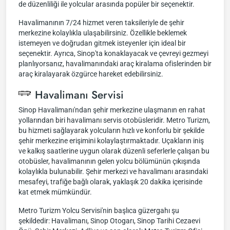
de düzenliliği ile yolcular arasında popüler bir seçenektir.
Havalimanının 7/24 hizmet veren taksileriyle de şehir
merkezine kolaylıkla ulaşabilirsiniz. Özellikle beklemek
istemeyen ve doğrudan gitmek isteyenler için ideal bir
seçenektir. Ayrıca, Sinop'ta konaklayacak ve çevreyi gezmeyi
planlıyorsanız, havalimanındaki araç kiralama ofislerinden bir
araç kiralayarak özgürce hareket edebilirsiniz.
Havalimanı Servisi
Sinop Havalimanı'ndan şehir merkezine ulaşmanın en rahat
yollarından biri havalimanı servis otobüsleridir. Metro Turizm,
bu hizmeti sağlayarak yolcuların hızlı ve konforlu bir şekilde
şehir merkezine erişimini kolaylaştırmaktadır. Uçakların iniş
ve kalkış saatlerine uygun olarak düzenli seferlerle çalışan bu
otobüsler, havalimanının gelen yolcu bölümünün çıkışında
kolaylıkla bulunabilir. Şehir merkezi ve havalimanı arasındaki
mesafeyi, trafiğe bağlı olarak, yaklaşık 20 dakika içerisinde
kat etmek mümkündür.
Metro Turizm Yolcu Servisi'nin başlıca güzergahı şu
şekildedir: Havalimanı, Sinop Otogarı, Sinop Tarihi Cezaevi