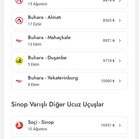
8474
₺
15 Ağustos
Buhara - Almatı
8565
₺
17 Eylül
Buhara - Mahaçkale
8921
₺
13 Ekim
Buhara - Duşanbe
9774
₺
5 Ekim
Buhara - Yekaterinburg
10060
₺
8 Ekim
Sinop Varışlı Diğer Ucuz Uçuşlar
Soçi - Sinop
16951
₺
10 Ağustos