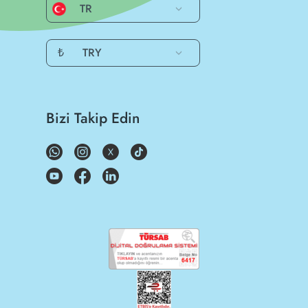
TR
₺
TRY
Bizi Takip Edin