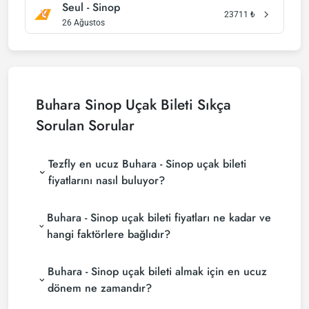
Seul - Sinop
23711
₺
26 Ağustos
Buhara Sinop Uçak Bileti Sıkça
Sorulan Sorular
Tezfly en ucuz Buhara - Sinop uçak bileti
fiyatlarını nasıl buluyor?
Tezfly, en ucuz Buhara - Sinop uçak bileti fiyatlarını
Buhara - Sinop uçak bileti fiyatları ne kadar ve
bulmak için tur operatörleri, büyük rezervasyon
siteleri (konsolidatörler) ve yüzlerce havayolu
hangi faktörlere bağlıdır?
sitesini aramaktadır. Tezfly sitesinde yapacağın tek
Buhara - Sinop uçak bileti fiyatları, havayolu
bir aramada ile birçok tedarikçiyi arayarak ucuz
Buhara - Sinop uçak bileti almak için en ucuz
şirketine, seyahat tarihlerinize, bilet sınıfınıza ve
Buhara - Sinop uçak biletlerini bulup karşılaştırabilir
rezervasyon yapılan döneme göre değişiklik
ve un uygun biletini seçebilirsin.
dönem ne zamandır?
gösterir. Erken rezervasyon yaparak ve