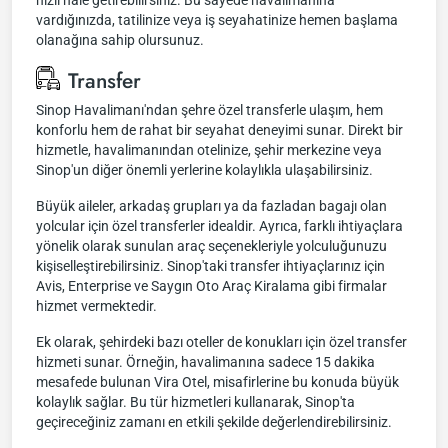
hızlı hale getirebilirsiniz. Bu sayede havalimanına
vardığınızda, tatilinize veya iş seyahatinize hemen başlama
olanağına sahip olursunuz.
Transfer
Sinop Havalimanı'ndan şehre özel transferle ulaşım, hem
konforlu hem de rahat bir seyahat deneyimi sunar. Direkt bir
hizmetle, havalimanından otelinize, şehir merkezine veya
Sinop'un diğer önemli yerlerine kolaylıkla ulaşabilirsiniz.
Büyük aileler, arkadaş grupları ya da fazladan bagajı olan
yolcular için özel transferler idealdir. Ayrıca, farklı ihtiyaçlara
yönelik olarak sunulan araç seçenekleriyle yolculuğunuzu
kişiselleştirebilirsiniz. Sinop'taki transfer ihtiyaçlarınız için
Avis, Enterprise ve Saygın Oto Araç Kiralama gibi firmalar
hizmet vermektedir.
Ek olarak, şehirdeki bazı oteller de konukları için özel transfer
hizmeti sunar. Örneğin, havalimanına sadece 15 dakika
mesafede bulunan Vira Otel, misafirlerine bu konuda büyük
kolaylık sağlar. Bu tür hizmetleri kullanarak, Sinop'ta
geçireceğiniz zamanı en etkili şekilde değerlendirebilirsiniz.