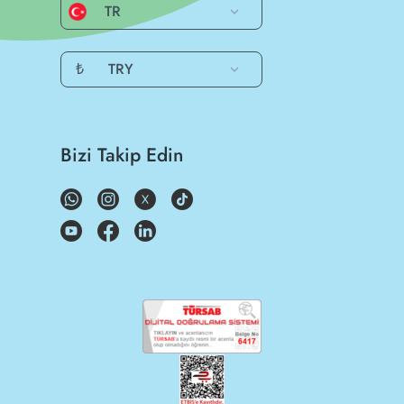
TR
₺
TRY
Bizi Takip Edin