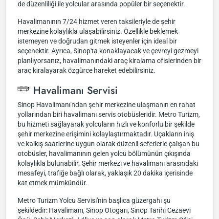
de düzenliliği ile yolcular arasında popüler bir seçenektir.
Havalimanının 7/24 hizmet veren taksileriyle de şehir
merkezine kolaylıkla ulaşabilirsiniz. Özellikle beklemek
istemeyen ve doğrudan gitmek isteyenler için ideal bir
seçenektir. Ayrıca, Sinop'ta konaklayacak ve çevreyi gezmeyi
planlıyorsanız, havalimanındaki araç kiralama ofislerinden bir
araç kiralayarak özgürce hareket edebilirsiniz.
Havalimanı Servisi
Sinop Havalimanı'ndan şehir merkezine ulaşmanın en rahat
yollarından biri havalimanı servis otobüsleridir. Metro Turizm,
bu hizmeti sağlayarak yolcuların hızlı ve konforlu bir şekilde
şehir merkezine erişimini kolaylaştırmaktadır. Uçakların iniş
ve kalkış saatlerine uygun olarak düzenli seferlerle çalışan bu
otobüsler, havalimanının gelen yolcu bölümünün çıkışında
kolaylıkla bulunabilir. Şehir merkezi ve havalimanı arasındaki
mesafeyi, trafiğe bağlı olarak, yaklaşık 20 dakika içerisinde
kat etmek mümkündür.
Metro Turizm Yolcu Servisi'nin başlıca güzergahı şu
şekildedir: Havalimanı, Sinop Otogarı, Sinop Tarihi Cezaevi