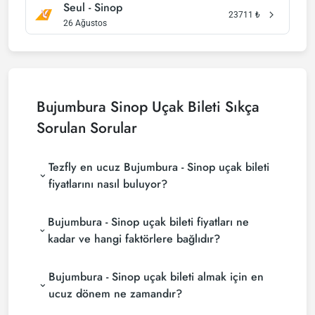
Seul - Sinop
23711
₺
26 Ağustos
Bujumbura Sinop Uçak Bileti Sıkça
Sorulan Sorular
Tezfly en ucuz Bujumbura - Sinop uçak bileti
fiyatlarını nasıl buluyor?
Tezfly, en ucuz Bujumbura - Sinop uçak bileti
Bujumbura - Sinop uçak bileti fiyatları ne
fiyatlarını bulmak için tur operatörleri, büyük
rezervasyon siteleri (konsolidatörler) ve yüzlerce
kadar ve hangi faktörlere bağlıdır?
havayolu sitesini aramaktadır. Tezfly sitesinde
Bujumbura - Sinop uçak bileti fiyatları, havayolu
yapacağın tek bir aramada ile birçok tedarikçiyi
Bujumbura - Sinop uçak bileti almak için en
şirketine, seyahat tarihlerinize, bilet sınıfınıza ve
arayarak ucuz Bujumbura - Sinop uçak biletlerini
rezervasyon yapılan döneme göre değişiklik
bulup karşılaştırabilir ve un uygun biletini
ucuz dönem ne zamandır?
gösterir. Erken rezervasyon yaparak ve
seçebilirsin.