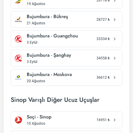
26718
₺
19 Ağustos
Bujumbura - Bükreş
28727
₺
21 Ağustos
Bujumbura - Guangzhou
33334
₺
3 Eylül
Bujumbura - Şanghay
34558
₺
3 Eylül
Bujumbura - Moskova
36612
₺
20 Ağustos
Sinop Varışlı Diğer Ucuz Uçuşlar
Soçi - Sinop
16951
₺
10 Ağustos