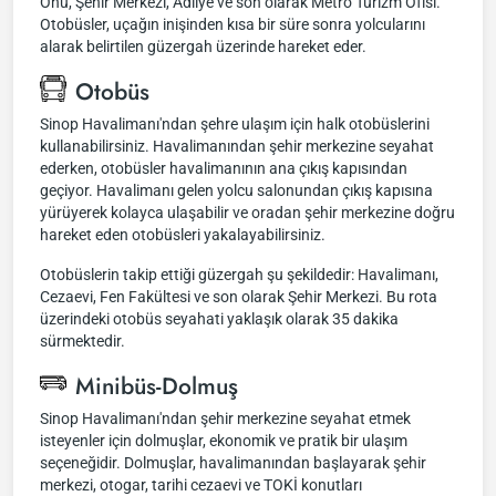
Önü, Şehir Merkezi, Adliye ve son olarak Metro Turizm Ofisi.
Otobüsler, uçağın inişinden kısa bir süre sonra yolcularını
alarak belirtilen güzergah üzerinde hareket eder.
Otobüs
Sinop Havalimanı'ndan şehre ulaşım için halk otobüslerini
kullanabilirsiniz. Havalimanından şehir merkezine seyahat
ederken, otobüsler havalimanının ana çıkış kapısından
geçiyor. Havalimanı gelen yolcu salonundan çıkış kapısına
yürüyerek kolayca ulaşabilir ve oradan şehir merkezine doğru
hareket eden otobüsleri yakalayabilirsiniz.
Otobüslerin takip ettiği güzergah şu şekildedir: Havalimanı,
Cezaevi, Fen Fakültesi ve son olarak Şehir Merkezi. Bu rota
üzerindeki otobüs seyahati yaklaşık olarak 35 dakika
sürmektedir.
Minibüs-Dolmuş
Sinop Havalimanı'ndan şehir merkezine seyahat etmek
isteyenler için dolmuşlar, ekonomik ve pratik bir ulaşım
seçeneğidir. Dolmuşlar, havalimanından başlayarak şehir
merkezi, otogar, tarihi cezaevi ve TOKİ konutları