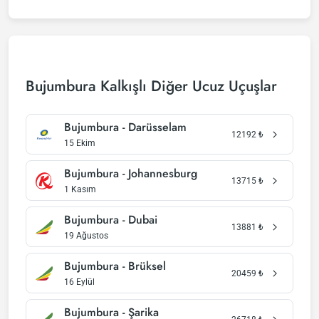
Bujumbura Kalkışlı Diğer Ucuz Uçuşlar
Bujumbura - Darüsselam
12192
₺
15 Ekim
Bujumbura - Johannesburg
13715
₺
1 Kasım
Bujumbura - Dubai
13881
₺
19 Ağustos
Bujumbura - Brüksel
20459
₺
16 Eylül
Bujumbura - Şarika