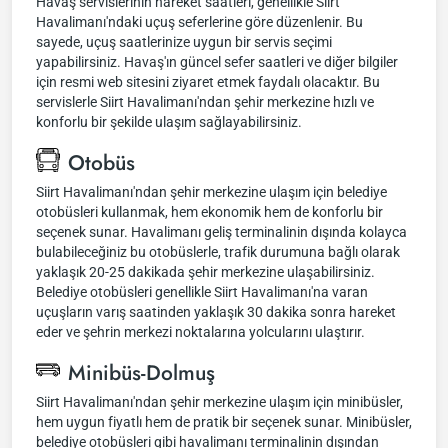
Havaş servislerinin hareket saatleri, genellikle Siirt
Havalimanı'ndaki uçuş seferlerine göre düzenlenir. Bu
sayede, uçuş saatlerinize uygun bir servis seçimi
yapabilirsiniz. Havaş'ın güncel sefer saatleri ve diğer bilgiler
için resmi web sitesini ziyaret etmek faydalı olacaktır. Bu
servislerle Siirt Havalimanı'ndan şehir merkezine hızlı ve
konforlu bir şekilde ulaşım sağlayabilirsiniz.
Otobüs
Siirt Havalimanı'ndan şehir merkezine ulaşım için belediye
otobüsleri kullanmak, hem ekonomik hem de konforlu bir
seçenek sunar. Havalimanı geliş terminalinin dışında kolayca
bulabileceğiniz bu otobüslerle, trafik durumuna bağlı olarak
yaklaşık 20-25 dakikada şehir merkezine ulaşabilirsiniz.
Belediye otobüsleri genellikle Siirt Havalimanı'na varan
uçuşların varış saatinden yaklaşık 30 dakika sonra hareket
eder ve şehrin merkezi noktalarına yolcularını ulaştırır.
Minibüs-Dolmuş
Siirt Havalimanı'ndan şehir merkezine ulaşım için minibüsler,
hem uygun fiyatlı hem de pratik bir seçenek sunar. Minibüsler,
belediye otobüsleri gibi havalimanı terminalinin dışından