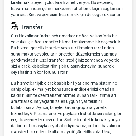
kiralamak isteyen yolculara hizmet veriyor. Bu seçenek,
havalimanından şehir merkezine rahat bir ulaşım sağlamanın
yanı sıra, Siirt ve çevresini keşfetmek için de özgürlük sunar.
Transfer
Siirt Havalimanı'ndan şehir merkezine özel ve konforlu bir
yolculuk için özel transfer hizmeti mükemmel bir seçenektir.
Bu hizmet genellikle oteller veya tur firmaları tarafından
sunulmakta ve yolcuların önceden düzenlemeler yapması
gerekmektedir. Özel transfer, istediğiniz zamanda ve yerde
sizi alarak, kişiselleştirilmiş bir ulaşım deneyimi sunarak
seyahatinizin konforunu artırır.
Bu hizmetler tipik olarak sabit bir fiyatlandırma sistemine
sahip olup, ek maliyet konusunda endişelerinizi ortadan
kaldırır. Siirt'te özel transfer hizmeti sunan farklı firmaları
araştırarak, ihtiyaçlarınıza en uygun fiyat teklifini
bulabilirsiniz. Ayrıca, bireyler kadar gruplara yönelik
hizmetler, VIP transferler ve paylaşımlı shuttle servisleri gibi
çeşitli seçenekler mevcuttur. Siirt'te bir otelde konaklıyor ya
da bir tur firmasıyla seyahat ediyorsanız, onların havalimanı
transfer hizmetlerini kullanmayı düşünebilirsiniz. Uçuş