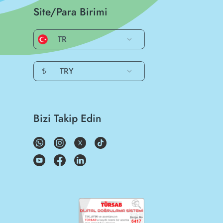
Site/Para Birimi
TR
₺
TRY
Bizi Takip Edin