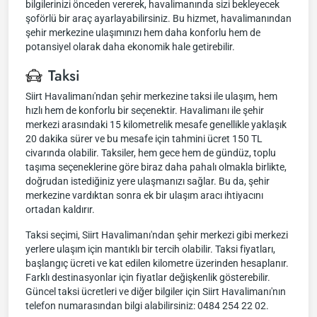
bilgilerinizi önceden vererek, havalimanında sizi bekleyecek
şoförlü bir araç ayarlayabilirsiniz. Bu hizmet, havalimanından
şehir merkezine ulaşımınızı hem daha konforlu hem de
potansiyel olarak daha ekonomik hale getirebilir.
Taksi
Siirt Havalimanı'ndan şehir merkezine taksi ile ulaşım, hem
hızlı hem de konforlu bir seçenektir. Havalimanı ile şehir
merkezi arasındaki 15 kilometrelik mesafe genellikle yaklaşık
20 dakika sürer ve bu mesafe için tahmini ücret 150 TL
civarında olabilir. Taksiler, hem gece hem de gündüz, toplu
taşıma seçeneklerine göre biraz daha pahalı olmakla birlikte,
doğrudan istediğiniz yere ulaşmanızı sağlar. Bu da, şehir
merkezine vardıktan sonra ek bir ulaşım aracı ihtiyacını
ortadan kaldırır.
Taksi seçimi, Siirt Havalimanı'ndan şehir merkezi gibi merkezi
yerlere ulaşım için mantıklı bir tercih olabilir. Taksi fiyatları,
başlangıç ücreti ve kat edilen kilometre üzerinden hesaplanır.
Farklı destinasyonlar için fiyatlar değişkenlik gösterebilir.
Güncel taksi ücretleri ve diğer bilgiler için Siirt Havalimanı'nın
telefon numarasından bilgi alabilirsiniz: 0484 254 22 02.