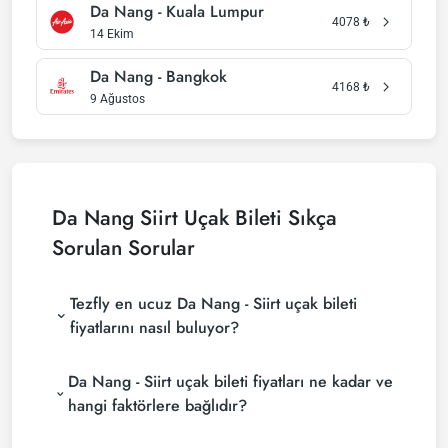
Da Nang - Kuala Lumpur
4078
₺
14 Ekim
Da Nang - Bangkok
4168
₺
9 Ağustos
Da Nang Siirt Uçak Bileti Sıkça
Sorulan Sorular
Tezfly en ucuz Da Nang - Siirt uçak bileti
fiyatlarını nasıl buluyor?
Tezfly, en ucuz Da Nang - Siirt uçak bileti fiyatlarını
Da Nang - Siirt uçak bileti fiyatları ne kadar ve
bulmak için tur operatörleri, büyük rezervasyon
siteleri (konsolidatörler) ve yüzlerce havayolu
hangi faktörlere bağlıdır?
sitesini aramaktadır. Tezfly sitesinde yapacağın tek
Da Nang - Siirt uçak bileti fiyatları, havayolu
bir aramada ile birçok tedarikçiyi arayarak ucuz Da