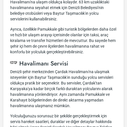
Havalimanı'na ulaşım oldukça kolaydır. 63 km uzaklıktaki
havalimanına seyahat etmek için Denizli Belediyesi'nin
belediye otobüsleri veya Baytur Taşımacılık'ın yolcu
servislerini kullanabilirsiniz.
Ayrıca, özellikle Pamukkale gibi turistik bölgelerden daha özel
ve hızlı bir ulaşım arayışı içerisinde olanlar için taksi, araç
kiralama ve transfer hizmetleri de mevcuttur. Bu sayede hem
şehir içi hem de çevre ilçelerden havalimanına rahat ve
konforlu bir yolculuk gerçekleştirebilirsiniz.
Havalimanı Servisi
Denizli şehir merkezinden Çardak Havalimanı'na ulaşmak
isteyenler için Baytur Taşımacılık'ın sunduğu yolcu servisleri
oldukça pratik bir seçenektir. Bu servisler, Çardak'tan
Karşıyaka'ya kadar birçok farklı duraktan yolcularını alarak
havalimanına yönlendiriyor. Aynı zamanda Pamukkale ve
Karahayıt bölgelerinden de direkt aktarma yapmadan
havalimanına ulaşmanız mümkün.
Yolculuğunuzu sorunsuz bir şekilde gerçekleştirmek için
servis hareket saatleri, duraklar ve diğer detaylar hakkında