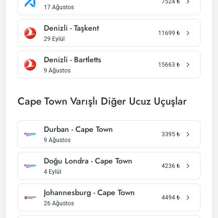
7524
₺
17 Ağustos
Denizli - Taşkent
11699
₺
29 Eylül
Denizli - Bartletts
15663
₺
9 Ağustos
Cape Town Varışlı Diğer Ucuz Uçuşlar
Durban - Cape Town
3395
₺
9 Ağustos
Doğu Londra - Cape Town
4236
₺
4 Eylül
Johannesburg - Cape Town
4494
₺
26 Ağustos