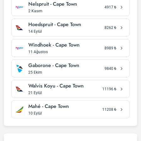
Nelspruit - Cape Town
4917
₺
2 Kasım
Hoedspruit - Cape Town
8262
₺
14 Eylül
Windhoek - Cape Town
8989
₺
11 Ağustos
Gaborone - Cape Town
9840
₺
25 Ekim
Walvis Koyu - Cape Town
11196
₺
21 Eylül
Mahé - Cape Town
11208
₺
10 Eylül