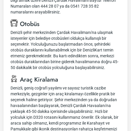
bilgi almak üzere Denizli Çardak Havalimanı Baytur Telefon
Numaraları olan 444 28 07 ya da 0541 728 35 82
numaralarını arayabilirsiniz.
Otobüs
Denizli şehir merkezinden Çardak Havalimanı'na ulaşmak
isteyenler için belediye otobüsleri oldukça kullanışlı bir
seçenektir. Yolculuğunuzu başlatmadan önce, şehirdeki
otobüs duraklarını kullanabilmek için bir DenizliKart temin
etmeniz gerekmektedir. Bu kartı edindikten sonra, merkezi
otobüs duraklarından birine giderek havalimanına doğru 45-
50 dakikalık bir otobüs yolculuğuna başlayabilirsiniz.
Araç Kiralama
Denizli, geniş coğrafi yayılımı ve sayısız turistik cazibe
merkeziyle, gezginler için araç kiralamayı özellikle pratik bir
seçenek haline getiriyor. Şehir merkezinden ya da doğrudan
havaalanından başlayarak, Denizli Çardak Havaalanı'na
yaklaşık 45-50 dakika içerisinde ulaşabilirsiniz. Hızlı bir
yolculuk için D320 rotasını kullanmanız önerilir. Ek olarak, bir
araca sahip olmanız, kendi programınız ile Karahayıt ve
Pamukkale gibi ikonik destinasyonları rahatça keşfetmenizi