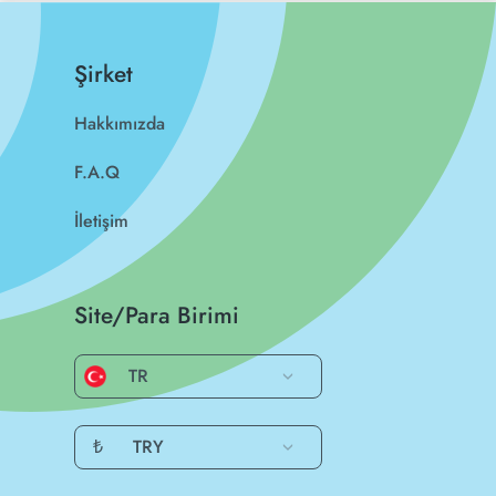
Şirket
Hakkımızda
F.A.Q
İletişim
Site/Para Birimi
TR
₺
TRY