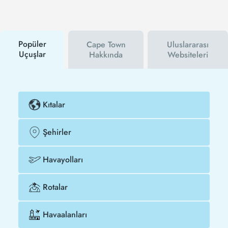
hem havayolu hem de Tezfly kampanyalarından ilk
siz haberdar olacaksınız. İndirim kuponu kullanarak
Denizli - Cape Town uçak biletinizi çok daha ucuza
satın alabilirsiniz.
Popüler
Cape Town
Uluslararası
Uçuşlar
Hakkında
Websiteleri
Kıtalar
Şehirler
Havayolları
Rotalar
Havaalanları