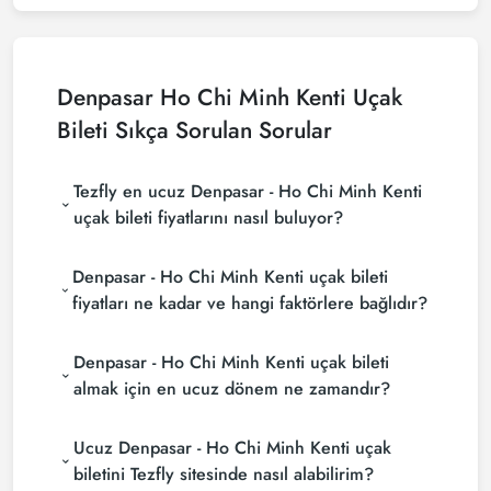
Denpasar Ho Chi Minh Kenti Uçak
Bileti Sıkça Sorulan Sorular
Tezfly en ucuz Denpasar - Ho Chi Minh Kenti
uçak bileti fiyatlarını nasıl buluyor?
Tezfly, en ucuz Denpasar - Ho Chi Minh Kenti uçak
Denpasar - Ho Chi Minh Kenti uçak bileti
bileti fiyatlarını bulmak için tur operatörleri, büyük
rezervasyon siteleri (konsolidatörler) ve yüzlerce
fiyatları ne kadar ve hangi faktörlere bağlıdır?
havayolu sitesini aramaktadır. Tezfly sitesinde
Denpasar - Ho Chi Minh Kenti uçak bileti fiyatları,
yapacağın tek bir aramada ile birçok tedarikçiyi
Denpasar - Ho Chi Minh Kenti uçak bileti
havayolu şirketine, seyahat tarihlerinize, bilet
arayarak ucuz Denpasar - Ho Chi Minh Kenti uçak
sınıfınıza ve rezervasyon yapılan döneme göre
biletlerini bulup karşılaştırabilir ve un uygun biletini
almak için en ucuz dönem ne zamandır?
değişiklik gösterir. Erken rezervasyon yaparak ve
seçebilirsin.
Denpasar - Ho Chi Minh Kenti uçak bileti satın almak
promosyonları takip ederek daha uygun fiyatlara
Ucuz Denpasar - Ho Chi Minh Kenti uçak
istiyorsanız rezervasyonuzu son dakikaya
bilet bulabilirsiniz.
bırakmayın. Denpasar - Ho Chi Minh Kenti uçak
biletini Tezfly sitesinde nasıl alabilirim?
biletinizi en az 2 hafta önceden satın alırsanız çok