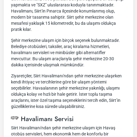
yapmakta ve "SXZ" uluslararası koduyla tanınmaktadır.
Havalimanı, Siirt'in Pınarca ilçesinde konumlanmış olup,
modern bir tasarıma sahiptir. Siirt şehir merkezine olan
mesafesi yaklaşık 15 kilometredir, bu da ulaşımı oldukça
pratik kılar.
Şehir merkezine ulaşım için birçok seçenek bulunmaktadır.
Belediye otobüsleri, taksiler, araç kiralama hizmetleri,
havalimanı servisleri ve minibüsler gibi alternatifler
mevcuttur. Bu ulaşım araçlarıyla şehir merkezine 20-30
dakika içerisinde ulaşmak mümkündür.
Ziyaretçiler, Siirt Havalimanı'ndan şehir merkezine ulaşırken
kendi ihtiyaç ve tercihlerine göre bir ulaşım yöntemi
seçebilirler. Havaalanının şehir merkezine yakınlığı, ulaşımı
oldukça kolay ve hızlı bir hale getirir. İster toplu taşıma
araçlarını, ister özel taşıma seçeneklerini tercih edin, Siirt’in
güzelliklerine kısa sürede ulaşabilirsiniz.
Havalimanı Servisi
Siirt Havalimanı'ndan şehir merkezine ulaşım için Havaş
otobüs servisleri, hem ekonomik hem de konforlu bir