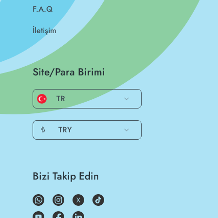
F.A.Q
İletişim
Site/Para Birimi
TR
₺
TRY
Bizi Takip Edin