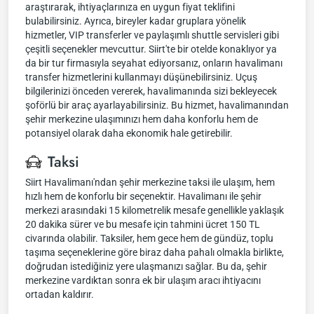
araştırarak, ihtiyaçlarınıza en uygun fiyat teklifini
bulabilirsiniz. Ayrıca, bireyler kadar gruplara yönelik
hizmetler, VIP transferler ve paylaşımlı shuttle servisleri gibi
çeşitli seçenekler mevcuttur. Siirt'te bir otelde konaklıyor ya
da bir tur firmasıyla seyahat ediyorsanız, onların havalimanı
transfer hizmetlerini kullanmayı düşünebilirsiniz. Uçuş
bilgilerinizi önceden vererek, havalimanında sizi bekleyecek
şoförlü bir araç ayarlayabilirsiniz. Bu hizmet, havalimanından
şehir merkezine ulaşımınızı hem daha konforlu hem de
potansiyel olarak daha ekonomik hale getirebilir.
Taksi
Siirt Havalimanı'ndan şehir merkezine taksi ile ulaşım, hem
hızlı hem de konforlu bir seçenektir. Havalimanı ile şehir
merkezi arasındaki 15 kilometrelik mesafe genellikle yaklaşık
20 dakika sürer ve bu mesafe için tahmini ücret 150 TL
civarında olabilir. Taksiler, hem gece hem de gündüz, toplu
taşıma seçeneklerine göre biraz daha pahalı olmakla birlikte,
doğrudan istediğiniz yere ulaşmanızı sağlar. Bu da, şehir
merkezine vardıktan sonra ek bir ulaşım aracı ihtiyacını
ortadan kaldırır.