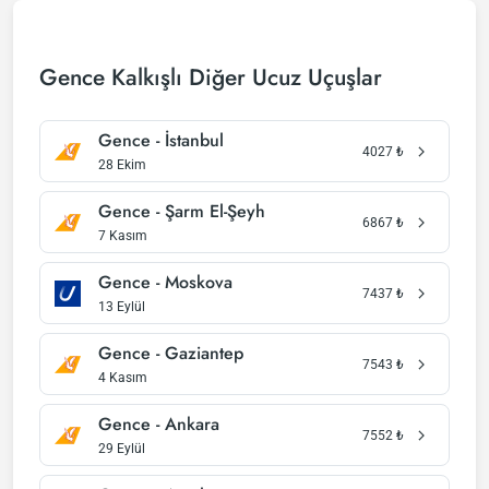
Gence Kalkışlı Diğer Ucuz Uçuşlar
Gence - İstanbul
4027
₺
28 Ekim
Gence - Şarm El-Şeyh
6867
₺
7 Kasım
Gence - Moskova
7437
₺
13 Eylül
Gence - Gaziantep
7543
₺
4 Kasım
Gence - Ankara
7552
₺
29 Eylül