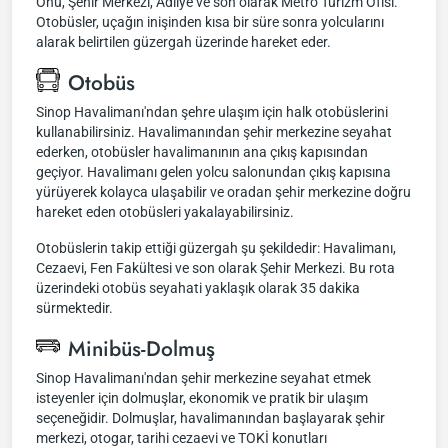
Önü, Şehir Merkezi, Adliye ve son olarak Metro Turizm Ofisi.
Otobüsler, uçağın inişinden kısa bir süre sonra yolcularını
alarak belirtilen güzergah üzerinde hareket eder.
Otobüs
Sinop Havalimanı'ndan şehre ulaşım için halk otobüslerini
kullanabilirsiniz. Havalimanından şehir merkezine seyahat
ederken, otobüsler havalimanının ana çıkış kapısından
geçiyor. Havalimanı gelen yolcu salonundan çıkış kapısına
yürüyerek kolayca ulaşabilir ve oradan şehir merkezine doğru
hareket eden otobüsleri yakalayabilirsiniz.
Otobüslerin takip ettiği güzergah şu şekildedir: Havalimanı,
Cezaevi, Fen Fakültesi ve son olarak Şehir Merkezi. Bu rota
üzerindeki otobüs seyahati yaklaşık olarak 35 dakika
sürmektedir.
Minibüs-Dolmuş
Sinop Havalimanı'ndan şehir merkezine seyahat etmek
isteyenler için dolmuşlar, ekonomik ve pratik bir ulaşım
seçeneğidir. Dolmuşlar, havalimanından başlayarak şehir
merkezi, otogar, tarihi cezaevi ve TOKİ konutları