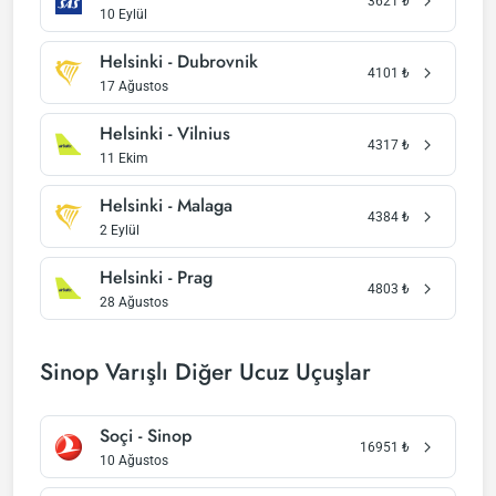
3621
₺
10 Eylül
Helsinki - Dubrovnik
4101
₺
17 Ağustos
Helsinki - Vilnius
4317
₺
11 Ekim
Helsinki - Malaga
4384
₺
2 Eylül
Helsinki - Prag
4803
₺
28 Ağustos
Sinop Varışlı Diğer Ucuz Uçuşlar
Soçi - Sinop
16951
₺
10 Ağustos