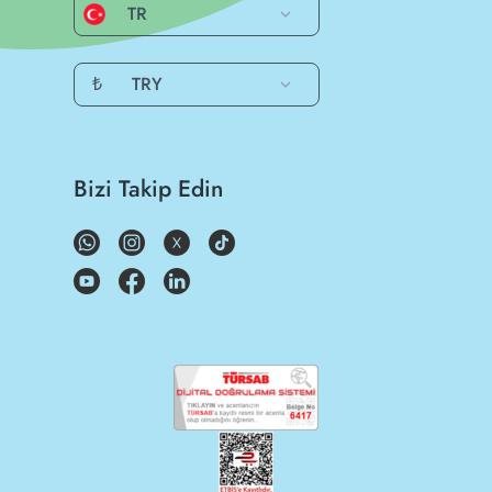
TR
₺
TRY
Bizi Takip Edin