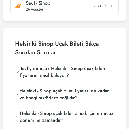
Seul - Sinop
23711
₺
26 Ağustos
Helsinki Sinop Uçak Bileti Sıkça
Sorulan Sorular
Tezfly en ucuz Helsinki - Sinop uçak bileti
fiyatlarını nasıl buluyor?
Tezfly, en ucuz Helsinki - Sinop uçak bileti fiyatlarını
Helsinki - Sinop uçak bileti fiyatları ne kadar
bulmak için tur operatörleri, büyük rezervasyon
siteleri (konsolidatörler) ve yüzlerce havayolu
ve hangi faktörlere bağlıdır?
sitesini aramaktadır. Tezfly sitesinde yapacağın tek
Helsinki - Sinop uçak bileti fiyatları, havayolu
bir aramada ile birçok tedarikçiyi arayarak ucuz
Helsinki - Sinop uçak bileti almak için en ucuz
şirketine, seyahat tarihlerinize, bilet sınıfınıza ve
Helsinki - Sinop uçak biletlerini bulup karşılaştırabilir
rezervasyon yapılan döneme göre değişiklik
ve un uygun biletini seçebilirsin.
dönem ne zamandır?
gösterir. Erken rezervasyon yaparak ve