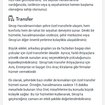
hızlı hale getirebilirsiniz. Bu sayede havalimanına
vardığınızda, tatilinize veya iş seyahatinize hemen başlama
olanağına sahip olursunuz.
Transfer
Sinop Havalimanı'ndan şehre özel transferle ulaşım, hem
konforlu hem de rahat bir seyahat deneyimi sunar. Direkt bir
hizmetle, havalimanından otelinize, şehir merkezine veya
Sinop'un diğer önemli yerlerine kolaylıkla ulaşabilirsiniz.
Büyük aileler, arkadaş grupları ya da fazladan bagajı olan
yolcular için özel transferler idealdir. Ayrıca, farklı ihtiyaçlara
yönelik olarak sunulan araç seçenekleriyle yolculuğunuzu
kişiselleştirebilirsiniz. Sinop'taki transfer ihtiyaçlarınız için
Avis, Enterprise ve Saygın Oto Araç Kiralama gibi firmalar
hizmet vermektedir.
Ek olarak, şehirdeki bazı oteller de konukları için özel transfer
hizmeti sunar. Örneğin, havalimanına sadece 15 dakika
mesafede bulunan Vira Otel, misafirlerine bu konuda büyük
kolaylık sağlar. Bu tür hizmetleri kullanarak, Sinop'ta
geçireceğiniz zamanı en etkili şekilde değerlendirebilirsiniz.