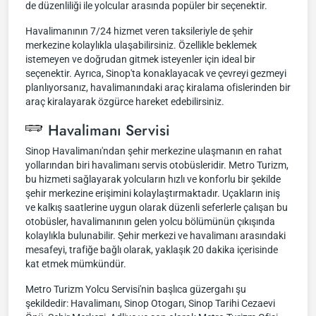
de düzenliliği ile yolcular arasında popüler bir seçenektir.
Havalimanının 7/24 hizmet veren taksileriyle de şehir
merkezine kolaylıkla ulaşabilirsiniz. Özellikle beklemek
istemeyen ve doğrudan gitmek isteyenler için ideal bir
seçenektir. Ayrıca, Sinop'ta konaklayacak ve çevreyi gezmeyi
planlıyorsanız, havalimanındaki araç kiralama ofislerinden bir
araç kiralayarak özgürce hareket edebilirsiniz.
Havalimanı Servisi
Sinop Havalimanı'ndan şehir merkezine ulaşmanın en rahat
yollarından biri havalimanı servis otobüsleridir. Metro Turizm,
bu hizmeti sağlayarak yolcuların hızlı ve konforlu bir şekilde
şehir merkezine erişimini kolaylaştırmaktadır. Uçakların iniş
ve kalkış saatlerine uygun olarak düzenli seferlerle çalışan bu
otobüsler, havalimanının gelen yolcu bölümünün çıkışında
kolaylıkla bulunabilir. Şehir merkezi ve havalimanı arasındaki
mesafeyi, trafiğe bağlı olarak, yaklaşık 20 dakika içerisinde
kat etmek mümkündür.
Metro Turizm Yolcu Servisi'nin başlıca güzergahı şu
şekildedir: Havalimanı, Sinop Otogarı, Sinop Tarihi Cezaevi