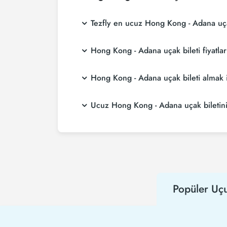
Tezfly en ucuz Hong Kong - Adana uçak 
Tezfly, en ucuz Hong Kong - Adana uçak bileti
Hong Kong - Adana uçak bileti fiyatlar
aramaktadır. Tezfly sitesinde yapacağın tek 
biletini seçebilirsin.
Hong Kong - Adana uçak bileti fiyatları, hava
Hong Kong - Adana uçak bileti almak
rezervasyon yaparak ve promosyonları takip e
Hong Kong - Adana uçak bileti satın almak 
Ucuz Hong Kong - Adana uçak biletini T
alırsanız çok daha ucuza uçarsınız.
Ucuz Hong Kong - Adana uçak bileti satın alm
havayolu hem de Tezfly kampanyalarından il
alabilirsiniz.
Popüler Uçu