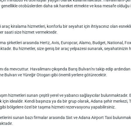
çin minübüs ve dolmuşlar yaygın olarak kullanılmaktadır. Havalimanı-Şehi
genellikle otobüslerden daha sık hareket etmekte ve kısa mesafe olduğu i
raç kiralama hizmetleri, konforlu bir seyahat için ihtiyacınız olan esnek
er saati size hizmet vermektedir.
 şirketleri arasında Hertz, Avis, Europcar, Alamo, Budget, National, Fox 
ktadır. Bu hizmetler, size geniş bir araç yelpazesi sunarak, seyahatinizin 
ı da mevcuttur. Havalimanı çıkışında Barış Bulvarı'nı takip edip ardından 
ne Bulvarı ve Yüreğir Otogarı gibi önemli yerlere götürecektir.
ım hizmetleri sunan çeşitli yerel ve yabancı sağlayıcılar bulunmaktadır. B
k için idealdir. Kendi başınıza ya da bir grup olarak, Adana şehir merkezi, 
 bölgelere özel bir taşıma hizmeti rezervasyonu yapabilirsiniz.
tlerini sunan bazı firmalar arasında Sixt ve Adana Airport Taxi bulunmak
aktadır.