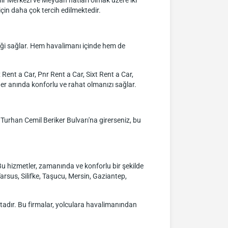
r Merkezi ve Meydan hatları olmak üzere iki
çin daha çok tercih edilmektedir.
liği sağlar. Hem havalimanı içinde hem de
Rent a Car, Pnr Rent a Car, Sixt Rent a Car,
her anında konforlu ve rahat olmanızı sağlar.
Turhan Cemil Beriker Bulvarı'na girerseniz, bu
u hizmetler, zamanında ve konforlu bir şekilde
Tarsus, Silifke, Taşucu, Mersin, Gaziantep,
tadır. Bu firmalar, yolculara havalimanından