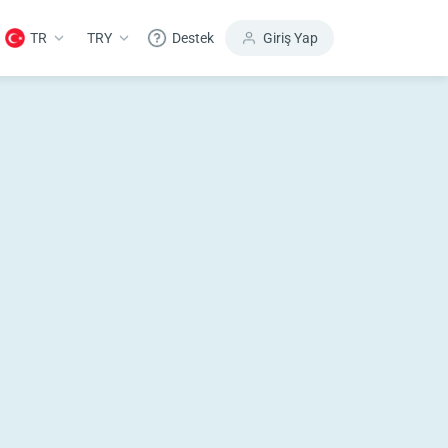
TR
TRY
Destek
Giriş Yap