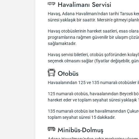
Havalimanı Servisi
Havaş, Adana Havalimanı'ndan tarihi Tarsus ken
süresi yaklaşık bir saattir. Mersin'e gitmeyi pla
Havaş otobüslerinin hareket saatleri, esas olar
programlarına rağmen güvenilir bir ulaşım çözüm
sağlamaktadır.
Havaş servisi biletleri, otobüs şoföründen kolaylık
seçenek olmasını sağlar (fiyatlar değişebilir, gün
Otobüs
Havaalanından 125 ve 135 numaralı otobüsler ile
125 numaralı otobüs, havaalanından Beyceli bölg
hareket eder ve toplam seyahat süresi yaklaşık 
135 numaralı otobüs ise havalimanından Çukurova
toplam seyahat süresi 15 dakikadır.
Minibüs-Dolmuş