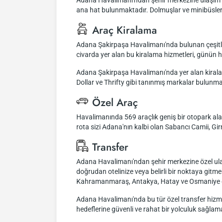
Adana Havalimanı'ndan şehir merkezine ulaşım i
ana hat bulunmaktadır. Dolmuşlar ve minibüsler 
Araç Kiralama
Adana Şakirpaşa Havalimanı'nda bulunan çeşitli a
civarda yer alan bu kiralama hizmetleri, günün h
Adana Şakirpaşa Havalimanı'nda yer alan kiralama
Dollar ve Thrifty gibi tanınmış markalar bulunma
Özel Araç
Havalimanında 569 araçlık geniş bir otopark alan
rota sizi Adana'nın kalbi olan Sabancı Camii, Gir
Transfer
Adana Havalimanı'ndan şehir merkezine özel ulaş
doğrudan otelinize veya belirli bir noktaya gitme
Kahramanmaraş, Antakya, Hatay ve Osmaniye gibi
Adana Havalimanı'nda bu tür özel transfer hizme
hedeflerine güvenli ve rahat bir yolculuk sağlam