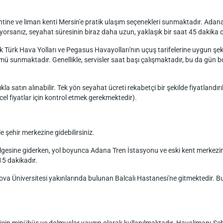
tine ve liman kenti Mersin'e pratik ulaşım seçenekleri sunmaktadır. Ada
nlıyorsanız, seyahat süresinin biraz daha uzun, yaklaşık bir saat 45 dakika 
ak Türk Hava Yolları ve Pegasus Havayolları'nın uçuş tarifelerine uygun ş
ü sunmaktadır. Genellikle, servisler saat başı çalışmaktadır, bu da gün b
la satın alınabilir. Tek yön seyahat ücreti rekabetçi bir şekilde fiyatlandırı
cel fiyatlar için kontrol etmek gerekmektedir).
 şehir merkezine gidebilirsiniz.
esine giderken, yol boyunca Adana Tren İstasyonu ve eski kent merkezine
15 dakikadır.
 Üniversitesi yakınlarında bulunan Balcalı Hastanesi'ne gitmektedir. Bu 