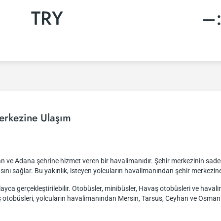
TRY
–
erkezine Ulaşım
n ve Adana şehrine hizmet veren bir havalimanıdır. Şehir merkezinin sade
nı sağlar. Bu yakınlık, isteyen yolcuların havalimanından şehir merkezine
olayca gerçekleştirilebilir. Otobüsler, minibüsler, Havaş otobüsleri ve hava
aş otobüsleri, yolcuların havalimanından Mersin, Tarsus, Ceyhan ve Osmaniy