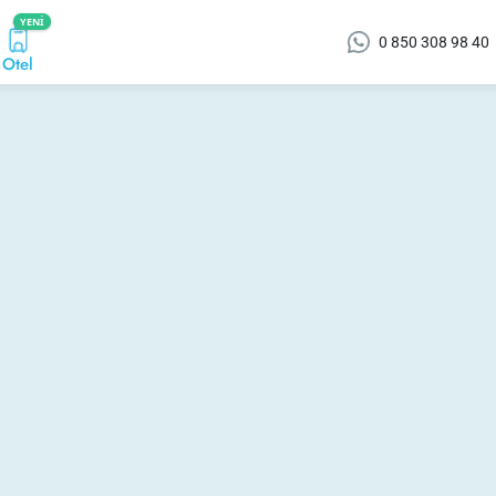
YENI
0 850 308 98 40
Otel