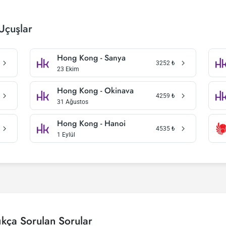
Uçuşlar
Hong Kong - Sanya
3252
₺
23 Ekim
Hong Kong - Okinava
4259
₺
31 Ağustos
Hong Kong - Hanoi
4535
₺
1 Eylül
kça Sorulan Sorular