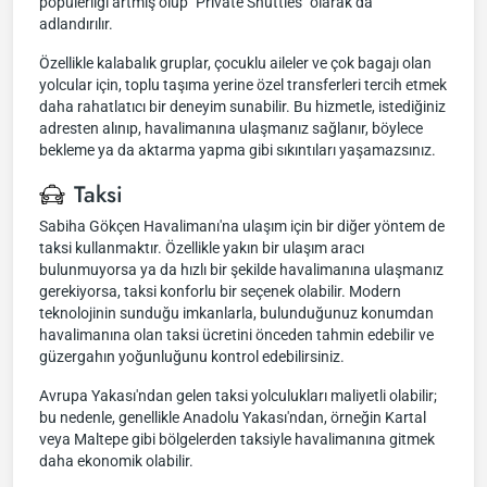
popülerliği artmış olup "Private Shuttles" olarak da
adlandırılır.
Özellikle kalabalık gruplar, çocuklu aileler ve çok bagajı olan
yolcular için, toplu taşıma yerine özel transferleri tercih etmek
daha rahatlatıcı bir deneyim sunabilir. Bu hizmetle, istediğiniz
adresten alınıp, havalimanına ulaşmanız sağlanır, böylece
bekleme ya da aktarma yapma gibi sıkıntıları yaşamazsınız.
Taksi
Sabiha Gökçen Havalimanı'na ulaşım için bir diğer yöntem de
taksi kullanmaktır. Özellikle yakın bir ulaşım aracı
bulunmuyorsa ya da hızlı bir şekilde havalimanına ulaşmanız
gerekiyorsa, taksi konforlu bir seçenek olabilir. Modern
teknolojinin sunduğu imkanlarla, bulunduğunuz konumdan
havalimanına olan taksi ücretini önceden tahmin edebilir ve
güzergahın yoğunluğunu kontrol edebilirsiniz.
Avrupa Yakası'ndan gelen taksi yolculukları maliyetli olabilir;
bu nedenle, genellikle Anadolu Yakası'ndan, örneğin Kartal
veya Maltepe gibi bölgelerden taksiyle havalimanına gitmek
daha ekonomik olabilir.