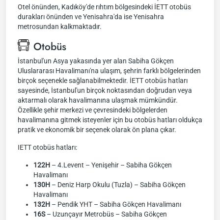
Otel önünden, Kadıköy'de rıhtım bölgesindeki İETT otobüs
durakları önünden ve Yenisahra'da ise Yenisahra
metrosundan kalkmaktadır.
Otobüs
İstanbul'un Asya yakasında yer alan Sabiha Gökçen
Uluslararası Havalimanı'na ulaşım, şehrin farklı bölgelerinden
birçok seçenekle sağlanabilmektedir. İETT otobüs hatları
sayesinde, İstanbul'un birçok noktasından doğrudan veya
aktarmalı olarak havalimanına ulaşmak mümkündür.
Özellikle şehir merkezi ve çevresindeki bölgelerden
havalimanına gitmek isteyenler için bu otobüs hatları oldukça
pratik ve ekonomik bir seçenek olarak ön plana çıkar.
IETT otobüs hatları:
122H
– 4.Levent – Yenişehir – Sabiha Gökçen
Havalimanı
130H
– Deniz Harp Okulu (Tuzla) – Sabiha Gökçen
Havalimanı
132H
– Pendik YHT – Sabiha Gökçen Havalimanı
16S
– Uzunçayır Metrobüs – Sabiha Gökçen