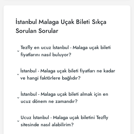
İstanbul Malaga Uçak Bileti Sıkça
Sorulan Sorular
Tezfly en ucuz İstanbul - Malaga uçak bileti
fiyatlarını nasıl buluyor?
Tezfly, en ucuz İstanbul - Malaga uçak bileti
İstanbul - Malaga uçak bileti fiyatları ne kadar
fiyatlarını bulmak için tur operatörleri, büyük
rezervasyon siteleri (konsolidatörler) ve yüzlerce
ve hangi faktörlere bağlıdır?
havayolu sitesini aramaktadır. Tezfly sitesinde
İstanbul - Malaga uçak bileti fiyatları, havayolu
yapacağın tek bir aramada ile birçok tedarikçiyi
İstanbul - Malaga uçak bileti almak için en
şirketine, seyahat tarihlerinize, bilet sınıfınıza ve
arayarak ucuz İstanbul - Malaga uçak biletlerini
rezervasyon yapılan döneme göre değişiklik
bulup karşılaştırabilir ve un uygun biletini
ucuz dönem ne zamandır?
gösterir. Erken rezervasyon yaparak ve
seçebilirsin.
İstanbul - Malaga uçak bileti satın almak
promosyonları takip ederek daha uygun fiyatlara
Ucuz İstanbul - Malaga uçak biletini Tezfly
istiyorsanız rezervasyonuzu son dakikaya
bilet bulabilirsiniz.
bırakmayın. İstanbul - Malaga uçak biletinizi en az 2
sitesinde nasıl alabilirim?
hafta önceden satın alırsanız çok daha ucuza