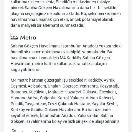
kullanmak istemezseniz, Pendik'in merkezinden taksiye
binerek Sabiha Gökçen Havalimanı'na daha hızlı bir şekilde
ulaşma seçeneğiniz de bulunmaktadır. Bu, şehir merkezinden
havalimanına ulaşmak için etkili, ancak potansiyel olarak
daha maliyetli bir alternatif sunmaktadır.
Metro
Sabiha Gökçen Havalimanı, İstanbul'un Anadolu Yakası'ndaki
önemli bir ulaşım noktasına ev sahipliği yapmaktadır. Bu
havalimanına ulaşmak için M4 Kadıköy-Sabiha Gökçen
Havalimanı metro hattını kullanarak rahatlıkla ulaşım
sağlayabilirsiniz.
M4 metro hattının güzergahı şu şekildedir: Kadıköy, Ayrılık
Çeşmesi, Acıbadem, Ünalan, Göztepe, Yenisahra, Kozyatağı,
Bostancı, Küçükyalı, Maltepe, Huzurevi, Gülsuyu, Esenkent,
Hastane-Adliye, Soğanlık, Kartal, Yakacık-Adnan Kahveci,
Pendik, Tavşantepe, Fevzi Çakmak-Hastane, Yayalar-Şeyhli,
Kurtköy ve Sabiha Gökçen Havalimanı. Bu hat üzerinde
seyahat ederek, İstanbul'un Anadolu Yakası'ndan Sabiha
Gökçen Havalimanı'na kolay ve hızlı bir şekilde ulaşabilirsiniz.