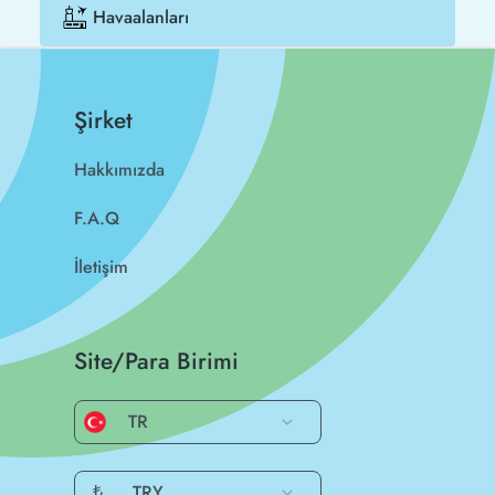
Havaalanları
Şirket
Hakkımızda
F.A.Q
İletişim
Site/Para Birimi
TR
₺
TRY