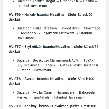
Güzergâh: Esenler Otogar → Otogar Yolu → Hasdal →
İstanbul Havalimanı.
HVİST-6 – Halkalı - İstanbul Havalimanı (Sefer Süresi: 60
dakika)
Güzergâh: Halkalı İstasyon → Konut Birlik → Çimentepe
→ Arenapark → Başakşehir Metrokent → İstanbul
Havalimanı.
HVİST-7 – Beylikdüzü - İstanbul Havalimanı (Sefer Süresi: 75
dakika)
Güzergâh: Beylikdüzü Marmarapark AVM → TÜYAP →
Büyükçekmece → Tepecik → Çatalca Devlet Hastanesi
→ İstanbul Havalimanı.
HVİST-8 – Avcılar - İstanbul Havalimanı (Sefer Süresi: 100
dakika)
Güzergâh: Avcılar Cami → Haramidere → Bahçeşehir
Merkez → Ispartakule → İstanbul Havalimanı.
HVİST-9 – Kadıköy - İstanbul Havalimanı (Sefer Süresi: 100