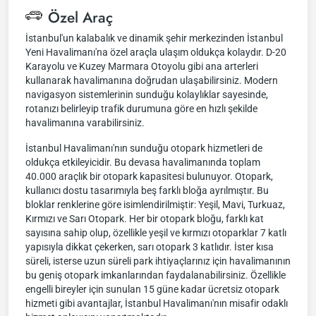
Özel Araç
İstanbul'un kalabalık ve dinamik şehir merkezinden İstanbul
Yeni Havalimanı'na özel araçla ulaşım oldukça kolaydır. D-20
Karayolu ve Kuzey Marmara Otoyolu gibi ana arterleri
kullanarak havalimanına doğrudan ulaşabilirsiniz. Modern
navigasyon sistemlerinin sunduğu kolaylıklar sayesinde,
rotanızı belirleyip trafik durumuna göre en hızlı şekilde
havalimanına varabilirsiniz.
İstanbul Havalimanı'nın sunduğu otopark hizmetleri de
oldukça etkileyicidir. Bu devasa havalimanında toplam
40.000 araçlık bir otopark kapasitesi bulunuyor. Otopark,
kullanıcı dostu tasarımıyla beş farklı bloğa ayrılmıştır. Bu
bloklar renklerine göre isimlendirilmiştir: Yeşil, Mavi, Turkuaz,
Kırmızı ve Sarı Otopark. Her bir otopark bloğu, farklı kat
sayısına sahip olup, özellikle yeşil ve kırmızı otoparklar 7 katlı
yapısıyla dikkat çekerken, sarı otopark 3 katlıdır. İster kısa
süreli, isterse uzun süreli park ihtiyaçlarınız için havalimanının
bu geniş otopark imkanlarından faydalanabilirsiniz. Özellikle
engelli bireyler için sunulan 15 güne kadar ücretsiz otopark
hizmeti gibi avantajlar, İstanbul Havalimanı'nın misafir odaklı