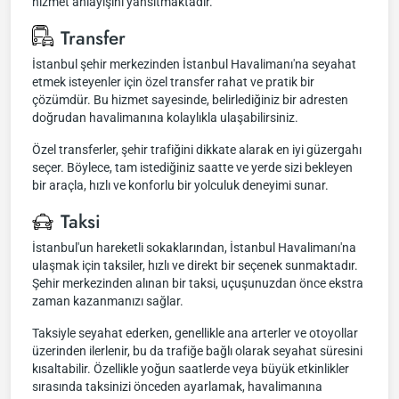
hizmet anlayışını yansıtmaktadır.
Transfer
İstanbul şehir merkezinden İstanbul Havalimanı'na seyahat
etmek isteyenler için özel transfer rahat ve pratik bir
çözümdür. Bu hizmet sayesinde, belirlediğiniz bir adresten
doğrudan havalimanına kolaylıkla ulaşabilirsiniz.
Özel transferler, şehir trafiğini dikkate alarak en iyi güzergahı
seçer. Böylece, tam istediğiniz saatte ve yerde sizi bekleyen
bir araçla, hızlı ve konforlu bir yolculuk deneyimi sunar.
Taksi
İstanbul'un hareketli sokaklarından, İstanbul Havalimanı'na
ulaşmak için taksiler, hızlı ve direkt bir seçenek sunmaktadır.
Şehir merkezinden alınan bir taksi, uçuşunuzdan önce ekstra
zaman kazanmanızı sağlar.
Taksiyle seyahat ederken, genellikle ana arterler ve otoyollar
üzerinden ilerlenir, bu da trafiğe bağlı olarak seyahat süresini
kısaltabilir. Özellikle yoğun saatlerde veya büyük etkinlikler
sırasında taksinizi önceden ayarlamak, havalimanına