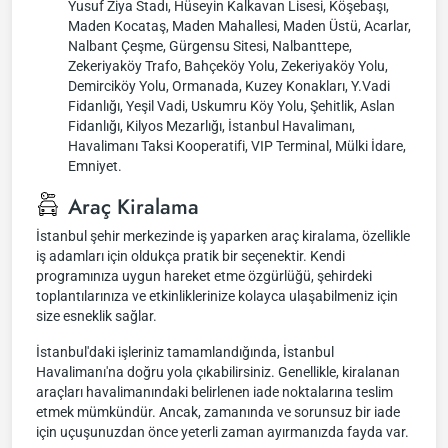
Yusuf Ziya Stadı, Hüseyin Kalkavan Lisesi, Köşebaşı,
Maden Kocataş, Maden Mahallesi, Maden Üstü, Acarlar,
Nalbant Çeşme, Gürgensu Sitesi, Nalbanttepe,
Zekeriyaköy Trafo, Bahçeköy Yolu, Zekeriyaköy Yolu,
Demirciköy Yolu, Ormanada, Kuzey Konakları, Y.Vadi
Fidanlığı, Yeşil Vadi, Uskumru Köy Yolu, Şehitlik, Aslan
Fidanlığı, Kilyos Mezarlığı, İstanbul Havalimanı,
Havalimanı Taksi Kooperatifi, VIP Terminal, Mülki İdare,
Emniyet.
Araç Kiralama
İstanbul şehir merkezinde iş yaparken araç kiralama, özellikle
iş adamları için oldukça pratik bir seçenektir. Kendi
programınıza uygun hareket etme özgürlüğü, şehirdeki
toplantılarınıza ve etkinliklerinize kolayca ulaşabilmeniz için
size esneklik sağlar.
İstanbul'daki işleriniz tamamlandığında, İstanbul
Havalimanı'na doğru yola çıkabilirsiniz. Genellikle, kiralanan
araçları havalimanındaki belirlenen iade noktalarına teslim
etmek mümkündür. Ancak, zamanında ve sorunsuz bir iade
için uçuşunuzdan önce yeterli zaman ayırmanızda fayda var.