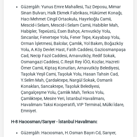
Güzergâh: Yunus Emre Mahallesi, Tuz Deposu, Mimar
Sinan Bulvarı, Halk Ekmek Fabrikası, Hükümet Konağı,
Hacı Mehmet Cingil Ortaokulu, Hayırlıoğlu Camii,
Mescid-i Selam, Mescid-i Selam Camii, Habibler Mah,
Habipler, Tepeüstü, Esen Bahçe, Arnvutköy Yolu,
Sıncanlar, Fenertepe Yolu, Fener Tepe, Kayabaşı Yolu,
Orman İşletmesi, Balcılar, Çamlık, Yol Bakım, Boğazköy
Yolu, A.Köy Devlet Hast, Fatih Caddesi, Gaziosmanpaşa
Cad, Necip Fazıl Caddesi, Arnavutköy, Redif Sokak,
Osmangazi Caddesi, C.Reşit Rey İÖO, Kozlar, Hazreti
Ömer Camii, Kiptaş Konutları, Arnavutköy Belediyesi,
Taşoluk Yeşil Cami, Taşoluk Yolu, Hasan Tahsin Cad,
Y.Selim Mah, Çardaktepe, Nargül Sokak, Osmanlı
Konakları, Sancaktepe, Taşoluk Belediyesi,
Çangalçeşme Yolu, Çamlık Mah, Terkos Yolu,
Çamlıktepe, Mesire Yeri, İstanbul Havalimanı,
Havalimanı Taksi Kooperatifi, VIP Terminal, Mülki İdare,
Emniyet.
H-8 Hacıosman/Sarıyer - İstanbul Havalimanı:
Güzergâh: Hacıosman, H.Osman Bayırı Cd, Sarıyer,