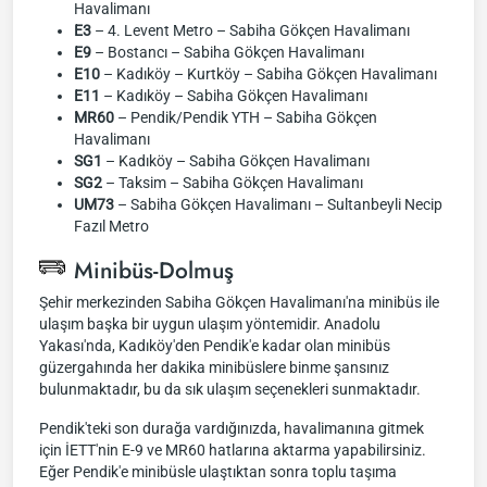
Havalimanı
E3
– 4. Levent Metro – Sabiha Gökçen Havalimanı
E9
– Bostancı – Sabiha Gökçen Havalimanı
E10
– Kadıköy – Kurtköy – Sabiha Gökçen Havalimanı
E11
– Kadıköy – Sabiha Gökçen Havalimanı
MR60
– Pendik/Pendik YTH – Sabiha Gökçen
Havalimanı
SG1
– Kadıköy – Sabiha Gökçen Havalimanı
SG2
– Taksim – Sabiha Gökçen Havalimanı
UM73
– Sabiha Gökçen Havalimanı – Sultanbeyli Necip
Fazıl Metro
Minibüs-Dolmuş
Şehir merkezinden Sabiha Gökçen Havalimanı'na minibüs ile
ulaşım başka bir uygun ulaşım yöntemidir. Anadolu
Yakası'nda, Kadıköy'den Pendik'e kadar olan minibüs
güzergahında her dakika minibüslere binme şansınız
bulunmaktadır, bu da sık ulaşım seçenekleri sunmaktadır.
Pendik'teki son durağa vardığınızda, havalimanına gitmek
için İETT'nin E-9 ve MR60 hatlarına aktarma yapabilirsiniz.
Eğer Pendik'e minibüsle ulaştıktan sonra toplu taşıma