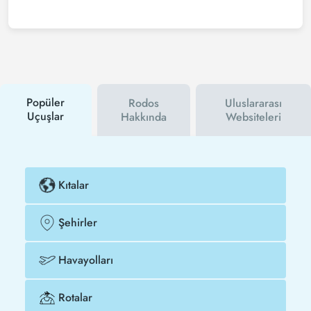
alırsanız çok daha ucuza uçarsınız.
Ucuz Kandiye - Rodos uçak bileti satın almak için
Tezfly haber bültenine üye olabilir veya Tezfly sosyal
medya hesaplarını takip edebilirsiniz. Bu sayede
hem havayolu hem de Tezfly kampanyalarından ilk
siz haberdar olacaksınız. İndirim kuponu kullanarak
Kandiye - Rodos uçak biletinizi çok daha ucuza
satın alabilirsiniz.
Popüler
Rodos
Uluslararası
Uçuşlar
Hakkında
Websiteleri
Kıtalar
Şehirler
Havayolları
Rotalar