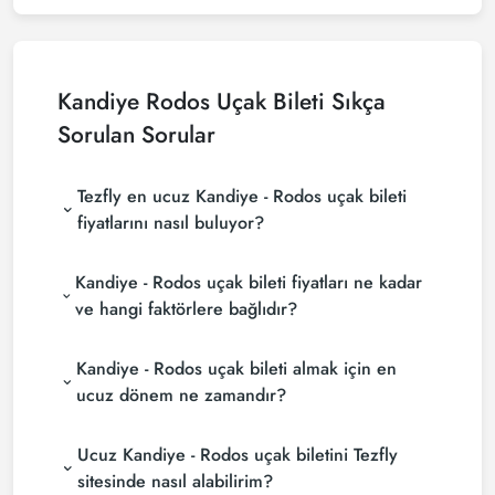
Kandiye Rodos Uçak Bileti Sıkça
Sorulan Sorular
Tezfly en ucuz Kandiye - Rodos uçak bileti
fiyatlarını nasıl buluyor?
Tezfly, en ucuz Kandiye - Rodos uçak bileti fiyatlarını
Kandiye - Rodos uçak bileti fiyatları ne kadar
bulmak için tur operatörleri, büyük rezervasyon
siteleri (konsolidatörler) ve yüzlerce havayolu
ve hangi faktörlere bağlıdır?
sitesini aramaktadır. Tezfly sitesinde yapacağın tek
Kandiye - Rodos uçak bileti fiyatları, havayolu
bir aramada ile birçok tedarikçiyi arayarak ucuz
Kandiye - Rodos uçak bileti almak için en
şirketine, seyahat tarihlerinize, bilet sınıfınıza ve
Kandiye - Rodos uçak biletlerini bulup
rezervasyon yapılan döneme göre değişiklik
karşılaştırabilir ve un uygun biletini seçebilirsin.
ucuz dönem ne zamandır?
gösterir. Erken rezervasyon yaparak ve
Kandiye - Rodos uçak bileti satın almak istiyorsanız
promosyonları takip ederek daha uygun fiyatlara
Ucuz Kandiye - Rodos uçak biletini Tezfly
rezervasyonuzu son dakikaya bırakmayın. Kandiye -
bilet bulabilirsiniz.
Rodos uçak biletinizi en az 2 hafta önceden satın
sitesinde nasıl alabilirim?