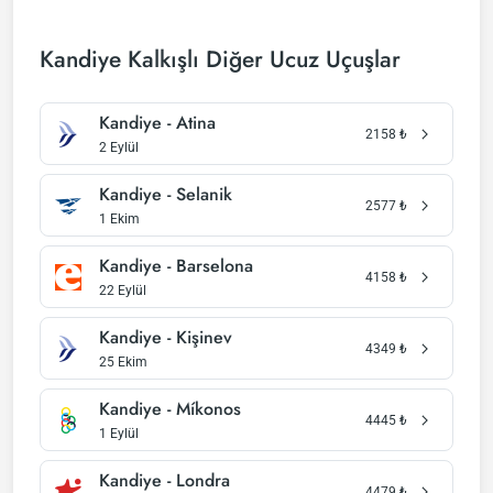
Kandiye Kalkışlı Diğer Ucuz Uçuşlar
Kandiye - Atina
2158
₺
2 Eylül
Kandiye - Selanik
2577
₺
1 Ekim
Kandiye - Barselona
4158
₺
22 Eylül
Kandiye - Kişinev
4349
₺
25 Ekim
Kandiye - Míkonos
4445
₺
1 Eylül
Kandiye - Londra
4479
₺