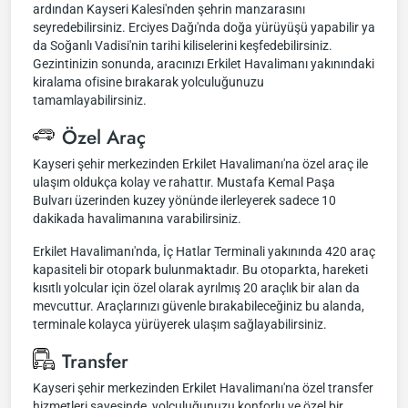
ardından Kayseri Kalesi'nden şehrin manzarasını
seyredebilirsiniz. Erciyes Dağı'nda doğa yürüyüşü yapabilir ya
da Soğanlı Vadisi'nin tarihi kiliselerini keşfedebilirsiniz.
Gezintinizin sonunda, aracınızı Erkilet Havalimanı yakınındaki
kiralama ofisine bırakarak yolculuğunuzu
tamamlayabilirsiniz.
Özel Araç
Kayseri şehir merkezinden Erkilet Havalimanı'na özel araç ile
ulaşım oldukça kolay ve rahattır. Mustafa Kemal Paşa
Bulvarı üzerinden kuzey yönünde ilerleyerek sadece 10
dakikada havalimanına varabilirsiniz.
Erkilet Havalimanı'nda, İç Hatlar Terminali yakınında 420 araç
kapasiteli bir otopark bulunmaktadır. Bu otoparkta, hareketi
kısıtlı yolcular için özel olarak ayrılmış 20 araçlık bir alan da
mevcuttur. Araçlarınızı güvenle bırakabileceğiniz bu alanda,
terminale kolayca yürüyerek ulaşım sağlayabilirsiniz.
Transfer
Kayseri şehir merkezinden Erkilet Havalimanı'na özel transfer
hizmetleri sayesinde, yolculuğunuzu konforlu ve özel bir