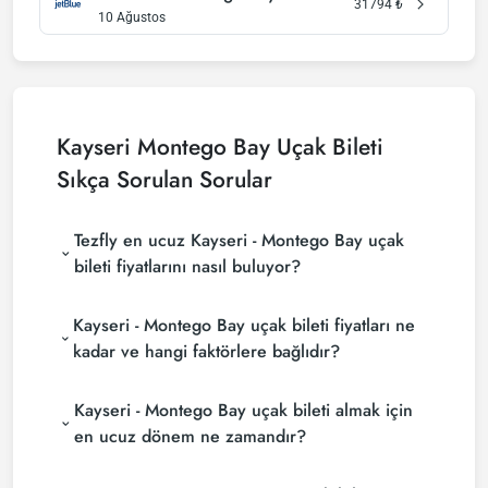
31794
₺
10 Ağustos
Kayseri Montego Bay Uçak Bileti
Sıkça Sorulan Sorular
Tezfly en ucuz Kayseri - Montego Bay uçak
bileti fiyatlarını nasıl buluyor?
Tezfly, en ucuz Kayseri - Montego Bay uçak bileti
Kayseri - Montego Bay uçak bileti fiyatları ne
fiyatlarını bulmak için tur operatörleri, büyük
rezervasyon siteleri (konsolidatörler) ve yüzlerce
kadar ve hangi faktörlere bağlıdır?
havayolu sitesini aramaktadır. Tezfly sitesinde
Kayseri - Montego Bay uçak bileti fiyatları, havayolu
yapacağın tek bir aramada ile birçok tedarikçiyi
Kayseri - Montego Bay uçak bileti almak için
şirketine, seyahat tarihlerinize, bilet sınıfınıza ve
arayarak ucuz Kayseri - Montego Bay uçak
rezervasyon yapılan döneme göre değişiklik
biletlerini bulup karşılaştırabilir ve un uygun biletini
en ucuz dönem ne zamandır?
gösterir. Erken rezervasyon yaparak ve
seçebilirsin.
Kayseri - Montego Bay uçak bileti satın almak
promosyonları takip ederek daha uygun fiyatlara