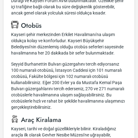
Durağı ve Kayseri Forum AVM bulunmaktadır. Özellikle şehir
içi trafiğine bağlı olarak bu süre değişkenlik gösterebilir,
ancak genel olarak yolculuk süresi oldukça kısadır.
Otobüs
Kayseri şehir merkezinden Erkilet Havalimanı'na ulaşım
oldukça kolay ve konforludur. Kayseri Büyükşehir
Belediyesi'nin düzenlemiş olduğu otobüs seferleri sayesinde
havalimanına her 20 dakikada bir sefer bulunmaktadır.
Seyyid Burhanettin Bulvarı güzergahını tercih ediyorsanız
100 numaralı otobüsü, İstasyon Caddesi için 101 numaralı
otobüsü, Fakülte bölgesi için 102 numaralı otobüsü
kullanabilirsiniz. Eğer 200 Evler ya da Mustafa Kemal Paşa
Bulvarı güzergahlarını tercih ederseniz, 270 ve 271 numaralı
otobüslerle havalimanına ulaşım sağlayabilirsiniz. Bu
otobüslerle hızlı ve rahat bir şekilde havalimanına ulaşımınızı
gerçekleştirebilirsiniz.
Araç Kiralama
Kayseri, tarihi ve doğal güzellikleriyle bilinir. Kiraladığınız
araçla ilk olarak Gevher Nesibe Müzesi'ne uğrayabilir,