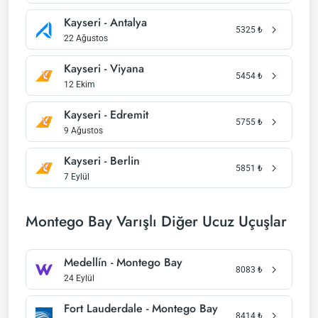
Kayseri - Antalya
5325
₺
22 Ağustos
Kayseri - Viyana
5454
₺
12 Ekim
Kayseri - Edremit
5755
₺
9 Ağustos
Kayseri - Berlin
5851
₺
7 Eylül
Montego Bay Varışlı Diğer Ucuz Uçuşlar
Medellín - Montego Bay
8083
₺
24 Eylül
Fort Lauderdale - Montego Bay
8414
₺