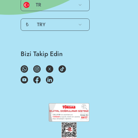
TR
₺
TRY
Bizi Takip Edin