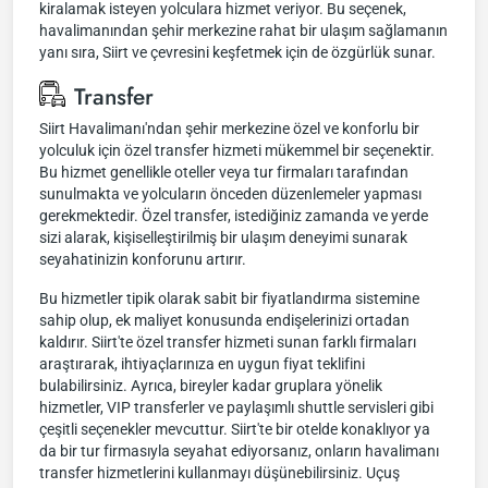
kiralamak isteyen yolculara hizmet veriyor. Bu seçenek,
havalimanından şehir merkezine rahat bir ulaşım sağlamanın
yanı sıra, Siirt ve çevresini keşfetmek için de özgürlük sunar.
Transfer
Siirt Havalimanı'ndan şehir merkezine özel ve konforlu bir
yolculuk için özel transfer hizmeti mükemmel bir seçenektir.
Bu hizmet genellikle oteller veya tur firmaları tarafından
sunulmakta ve yolcuların önceden düzenlemeler yapması
gerekmektedir. Özel transfer, istediğiniz zamanda ve yerde
sizi alarak, kişiselleştirilmiş bir ulaşım deneyimi sunarak
seyahatinizin konforunu artırır.
Bu hizmetler tipik olarak sabit bir fiyatlandırma sistemine
sahip olup, ek maliyet konusunda endişelerinizi ortadan
kaldırır. Siirt'te özel transfer hizmeti sunan farklı firmaları
araştırarak, ihtiyaçlarınıza en uygun fiyat teklifini
bulabilirsiniz. Ayrıca, bireyler kadar gruplara yönelik
hizmetler, VIP transferler ve paylaşımlı shuttle servisleri gibi
çeşitli seçenekler mevcuttur. Siirt'te bir otelde konaklıyor ya
da bir tur firmasıyla seyahat ediyorsanız, onların havalimanı
transfer hizmetlerini kullanmayı düşünebilirsiniz. Uçuş