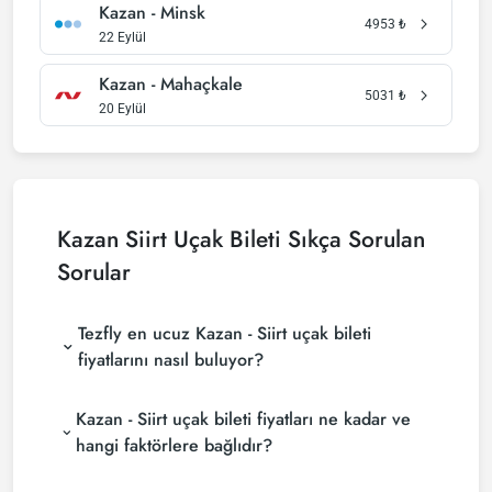
Kazan - Minsk
4953
₺
22 Eylül
Kazan - Mahaçkale
5031
₺
20 Eylül
Kazan Siirt Uçak Bileti Sıkça Sorulan
Sorular
Tezfly en ucuz Kazan - Siirt uçak bileti
fiyatlarını nasıl buluyor?
Tezfly, en ucuz Kazan - Siirt uçak bileti fiyatlarını
Kazan - Siirt uçak bileti fiyatları ne kadar ve
bulmak için tur operatörleri, büyük rezervasyon
siteleri (konsolidatörler) ve yüzlerce havayolu
hangi faktörlere bağlıdır?
sitesini aramaktadır. Tezfly sitesinde yapacağın tek
Kazan - Siirt uçak bileti fiyatları, havayolu şirketine,
bir aramada ile birçok tedarikçiyi arayarak ucuz