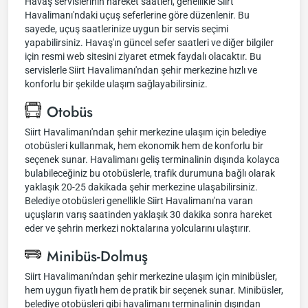
Havaş servislerinin hareket saatleri, genellikle Siirt
Havalimanı'ndaki uçuş seferlerine göre düzenlenir. Bu
sayede, uçuş saatlerinize uygun bir servis seçimi
yapabilirsiniz. Havaş'ın güncel sefer saatleri ve diğer bilgiler
için resmi web sitesini ziyaret etmek faydalı olacaktır. Bu
servislerle Siirt Havalimanı'ndan şehir merkezine hızlı ve
konforlu bir şekilde ulaşım sağlayabilirsiniz.
Otobüs
Siirt Havalimanı'ndan şehir merkezine ulaşım için belediye
otobüsleri kullanmak, hem ekonomik hem de konforlu bir
seçenek sunar. Havalimanı geliş terminalinin dışında kolayca
bulabileceğiniz bu otobüslerle, trafik durumuna bağlı olarak
yaklaşık 20-25 dakikada şehir merkezine ulaşabilirsiniz.
Belediye otobüsleri genellikle Siirt Havalimanı'na varan
uçuşların varış saatinden yaklaşık 30 dakika sonra hareket
eder ve şehrin merkezi noktalarına yolcularını ulaştırır.
Minibüs-Dolmuş
Siirt Havalimanı'ndan şehir merkezine ulaşım için minibüsler,
hem uygun fiyatlı hem de pratik bir seçenek sunar. Minibüsler,
belediye otobüsleri gibi havalimanı terminalinin dışından