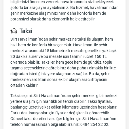
bilgilerinizi önceden vererek, havalimanında sizi bekleyecek
şoförlü bir araç ayarlayabilirsiniz. Bu hizmet, havalimanından
şehir merkezine ulaşımınızı hem daha konforlu hem de
potansiyel olarak daha ekonomik hale getirebilir.
Taksi
Siirt Havalimanı'ndan şehir merkezine taksi ile ulaşım, hem
hızlı hem de konforlu bir seçenektir. Havalimanı ile şehir
merkezi arasındaki 15 kilometrelik mesafe genellikle yaklaşık
20 dakika sürer ve bu mesafe için tahmini ücret 150 TL
civarında olabilir. Taksiler, hem gece hem de gündüz, toplu
taşıma seçeneklerine göre biraz daha pahalı olmakla birlikte,
doğrudan istediğiniz yere ulaşmanızı sağlar. Bu da, şehir
merkezine vardıktan sonra ek bir ulaşım aracı ihtiyacını
ortadan kaldırır.
Taksi seçimi, Siirt Havalimanı'ndan şehir merkezi gibi merkezi
yerlere ulaşım için mantıklı bir tercih olabilir. Taksi fiyatları,
başlangıç ücreti ve kat edilen kilometre üzerinden hesaplanır.
Farklı destinasyonlar için fiyatlar değişkenlik gösterebilir.
Güncel taksi ücretleri ve diğer bilgiler için Siirt Havalimanı'nın
telefon numarasından bilgi alabilirsiniz: 0484 254 22 02.