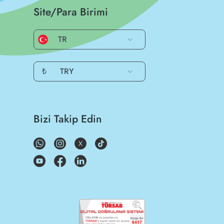
Site/Para Birimi
TR
₺
TRY
Bizi Takip Edin