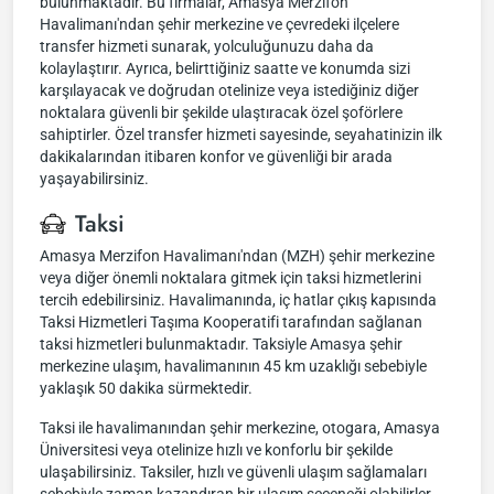
bulunmaktadır. Bu firmalar, Amasya Merzifon
Havalimanı'ndan şehir merkezine ve çevredeki ilçelere
transfer hizmeti sunarak, yolculuğunuzu daha da
kolaylaştırır. Ayrıca, belirttiğiniz saatte ve konumda sizi
karşılayacak ve doğrudan otelinize veya istediğiniz diğer
noktalara güvenli bir şekilde ulaştıracak özel şoförlere
sahiptirler. Özel transfer hizmeti sayesinde, seyahatinizin ilk
dakikalarından itibaren konfor ve güvenliği bir arada
yaşayabilirsiniz.
Taksi
Amasya Merzifon Havalimanı'ndan (MZH) şehir merkezine
veya diğer önemli noktalara gitmek için taksi hizmetlerini
tercih edebilirsiniz. Havalimanında, iç hatlar çıkış kapısında
Taksi Hizmetleri Taşıma Kooperatifi tarafından sağlanan
taksi hizmetleri bulunmaktadır. Taksiyle Amasya şehir
merkezine ulaşım, havalimanının 45 km uzaklığı sebebiyle
yaklaşık 50 dakika sürmektedir.
Taksi ile havalimanından şehir merkezine, otogara, Amasya
Üniversitesi veya otelinize hızlı ve konforlu bir şekilde
ulaşabilirsiniz. Taksiler, hızlı ve güvenli ulaşım sağlamaları