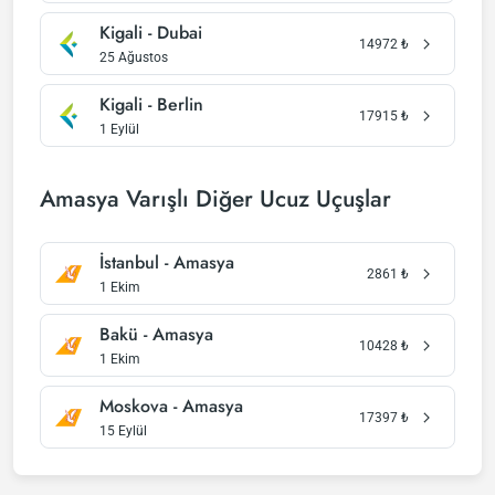
Kigali - Dubai
14972
₺
25 Ağustos
Kigali - Berlin
17915
₺
1 Eylül
Amasya Varışlı Diğer Ucuz Uçuşlar
İstanbul - Amasya
2861
₺
1 Ekim
Bakü - Amasya
10428
₺
1 Ekim
Moskova - Amasya
17397
₺
15 Eylül