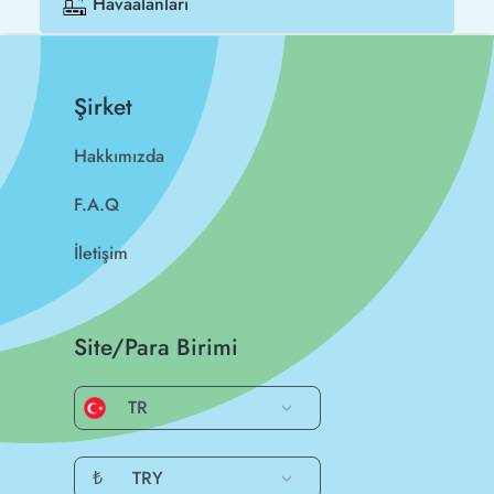
Havaalanları
Şirket
Hakkımızda
F.A.Q
İletişim
Site/Para Birimi
TR
₺
TRY