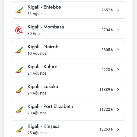
Kigali - Entebbe
7657
₺
31 Ağustos
Kigali - Mombasa
8704
₺
30 Eylül
Kigali - Nairobi
8805
₺
10 Ağustos
Kigali - Kahire
9223
₺
24 Ağustos
Kigali - Lusaka
11389
₺
24 Ağustos
Kigali - Port Elizabeth
11722
₺
23 Ağustos
Kigali - Kinşasa
13263
₺
25 Ağustos