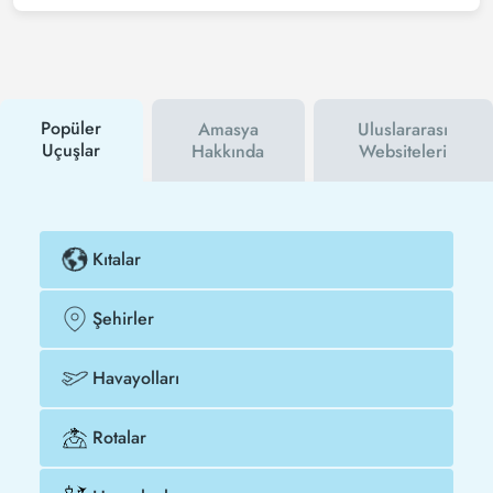
Tezfly haber bültenine üye olabilir veya Tezfly sosyal
medya hesaplarını takip edebilirsiniz. Bu sayede
hem havayolu hem de Tezfly kampanyalarından ilk
siz haberdar olacaksınız. İndirim kuponu kullanarak
Kigali - Amasya uçak biletinizi çok daha ucuza satın
alabilirsiniz.
Popüler
Amasya
Uluslararası
Uçuşlar
Hakkında
Websiteleri
Kıtalar
Şehirler
Havayolları
Rotalar