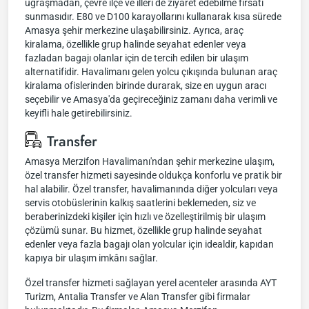
uğraşmadan, çevre ilçe ve illeri de ziyaret edebilme fırsatı
sunmasıdır. E80 ve D100 karayollarını kullanarak kısa sürede
Amasya şehir merkezine ulaşabilirsiniz. Ayrıca, araç
kiralama, özellikle grup halinde seyahat edenler veya
fazladan bagajı olanlar için de tercih edilen bir ulaşım
alternatifidir. Havalimanı gelen yolcu çıkışında bulunan araç
kiralama ofislerinden birinde durarak, size en uygun aracı
seçebilir ve Amasya'da geçireceğiniz zamanı daha verimli ve
keyifli hale getirebilirsiniz.
Transfer
Amasya Merzifon Havalimanı'ndan şehir merkezine ulaşım,
özel transfer hizmeti sayesinde oldukça konforlu ve pratik bir
hal alabilir. Özel transfer, havalimanında diğer yolcuları veya
servis otobüslerinin kalkış saatlerini beklemeden, siz ve
beraberinizdeki kişiler için hızlı ve özelleştirilmiş bir ulaşım
çözümü sunar. Bu hizmet, özellikle grup halinde seyahat
edenler veya fazla bagajı olan yolcular için idealdir, kapıdan
kapıya bir ulaşım imkânı sağlar.
Özel transfer hizmeti sağlayan yerel acenteler arasında AYT
Turizm, Antalia Transfer ve Alan Transfer gibi firmalar