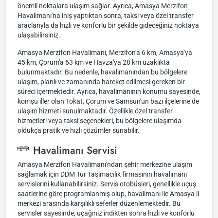
önemli noktalara ulaşım sağlar. Ayrıca, Amasya Merzifon
Havalimanı'na iniş yaptıktan sonra, taksi veya özel transfer
araçlarıyla da hızlı ve konforlu bir şekilde gideceğiniz noktaya
ulaşabilirsiniz.
Amasya Merzifon Havalimanı, Merzifon'a 6 km, Amasya'ya
45 km, Çorum'a 63 km ve Havza'ya 28 km uzaklıkta
bulunmaktadır. Bu nedenle, havalimanından bu bölgelere
ulaşım, planlı ve zamanında hareket edilmesi gereken bir
süreci içermektedir. Ayrıca, havalimanının konumu sayesinde,
komşu iller olan Tokat, Çorum ve Samsun'un bazı ilçelerine de
ulaşım hizmeti sunulmaktadır. Özellikle özel transfer
hizmetleri veya taksi seçenekleri, bu bölgelere ulaşımda
oldukça pratik ve hızlı çözümler sunabilir.
Havalimanı Servisi
Amasya Merzifon Havalimanı'ndan şehir merkezine ulaşım
sağlamak için DDM Tur Taşımacılık firmasının havalimanı
servislerini kullanabilirsiniz. Servis otobüsleri, genellikle uçuş
saatlerine göre programlanmış olup, havalimanı ile Amasya il
merkezi arasında karşılıklı seferler düzenlemektedir. Bu
servisler sayesinde, uçağınız indikten sonra hızlı ve konforlu