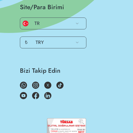
Site/Para Birimi
TR
₺
TRY
Bizi Takip Edin