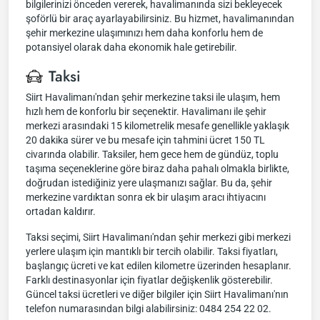
bilgilerinizi önceden vererek, havalimanında sizi bekleyecek
şoförlü bir araç ayarlayabilirsiniz. Bu hizmet, havalimanından
şehir merkezine ulaşımınızı hem daha konforlu hem de
potansiyel olarak daha ekonomik hale getirebilir.
Taksi
Siirt Havalimanı'ndan şehir merkezine taksi ile ulaşım, hem
hızlı hem de konforlu bir seçenektir. Havalimanı ile şehir
merkezi arasındaki 15 kilometrelik mesafe genellikle yaklaşık
20 dakika sürer ve bu mesafe için tahmini ücret 150 TL
civarında olabilir. Taksiler, hem gece hem de gündüz, toplu
taşıma seçeneklerine göre biraz daha pahalı olmakla birlikte,
doğrudan istediğiniz yere ulaşmanızı sağlar. Bu da, şehir
merkezine vardıktan sonra ek bir ulaşım aracı ihtiyacını
ortadan kaldırır.
Taksi seçimi, Siirt Havalimanı'ndan şehir merkezi gibi merkezi
yerlere ulaşım için mantıklı bir tercih olabilir. Taksi fiyatları,
başlangıç ücreti ve kat edilen kilometre üzerinden hesaplanır.
Farklı destinasyonlar için fiyatlar değişkenlik gösterebilir.
Güncel taksi ücretleri ve diğer bilgiler için Siirt Havalimanı'nın
telefon numarasından bilgi alabilirsiniz: 0484 254 22 02.