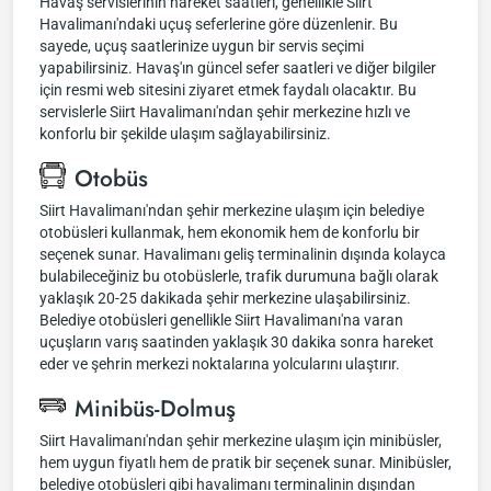
Havaş servislerinin hareket saatleri, genellikle Siirt
Havalimanı'ndaki uçuş seferlerine göre düzenlenir. Bu
sayede, uçuş saatlerinize uygun bir servis seçimi
yapabilirsiniz. Havaş'ın güncel sefer saatleri ve diğer bilgiler
için resmi web sitesini ziyaret etmek faydalı olacaktır. Bu
servislerle Siirt Havalimanı'ndan şehir merkezine hızlı ve
konforlu bir şekilde ulaşım sağlayabilirsiniz.
Otobüs
Siirt Havalimanı'ndan şehir merkezine ulaşım için belediye
otobüsleri kullanmak, hem ekonomik hem de konforlu bir
seçenek sunar. Havalimanı geliş terminalinin dışında kolayca
bulabileceğiniz bu otobüslerle, trafik durumuna bağlı olarak
yaklaşık 20-25 dakikada şehir merkezine ulaşabilirsiniz.
Belediye otobüsleri genellikle Siirt Havalimanı'na varan
uçuşların varış saatinden yaklaşık 30 dakika sonra hareket
eder ve şehrin merkezi noktalarına yolcularını ulaştırır.
Minibüs-Dolmuş
Siirt Havalimanı'ndan şehir merkezine ulaşım için minibüsler,
hem uygun fiyatlı hem de pratik bir seçenek sunar. Minibüsler,
belediye otobüsleri gibi havalimanı terminalinin dışından