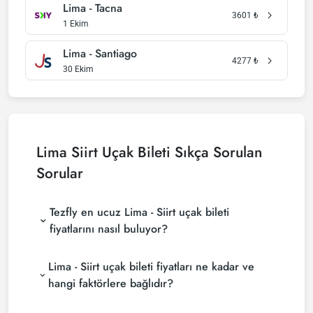
Lima - Tacna
3601
₺
1 Ekim
Lima - Santiago
4277
₺
30 Ekim
Lima Siirt Uçak Bileti Sıkça Sorulan
Sorular
Tezfly en ucuz Lima - Siirt uçak bileti
fiyatlarını nasıl buluyor?
Tezfly, en ucuz Lima - Siirt uçak bileti fiyatlarını
Lima - Siirt uçak bileti fiyatları ne kadar ve
bulmak için tur operatörleri, büyük rezervasyon
siteleri (konsolidatörler) ve yüzlerce havayolu
hangi faktörlere bağlıdır?
sitesini aramaktadır. Tezfly sitesinde yapacağın tek
Lima - Siirt uçak bileti fiyatları, havayolu şirketine,
bir aramada ile birçok tedarikçiyi arayarak ucuz