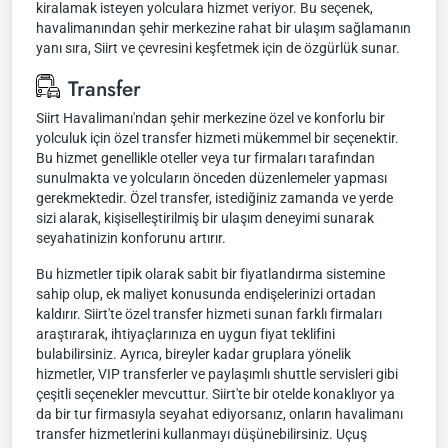
kiralamak isteyen yolculara hizmet veriyor. Bu seçenek,
havalimanından şehir merkezine rahat bir ulaşım sağlamanın
yanı sıra, Siirt ve çevresini keşfetmek için de özgürlük sunar.
Transfer
Siirt Havalimanı'ndan şehir merkezine özel ve konforlu bir
yolculuk için özel transfer hizmeti mükemmel bir seçenektir.
Bu hizmet genellikle oteller veya tur firmaları tarafından
sunulmakta ve yolcuların önceden düzenlemeler yapması
gerekmektedir. Özel transfer, istediğiniz zamanda ve yerde
sizi alarak, kişiselleştirilmiş bir ulaşım deneyimi sunarak
seyahatinizin konforunu artırır.
Bu hizmetler tipik olarak sabit bir fiyatlandırma sistemine
sahip olup, ek maliyet konusunda endişelerinizi ortadan
kaldırır. Siirt'te özel transfer hizmeti sunan farklı firmaları
araştırarak, ihtiyaçlarınıza en uygun fiyat teklifini
bulabilirsiniz. Ayrıca, bireyler kadar gruplara yönelik
hizmetler, VIP transferler ve paylaşımlı shuttle servisleri gibi
çeşitli seçenekler mevcuttur. Siirt'te bir otelde konaklıyor ya
da bir tur firmasıyla seyahat ediyorsanız, onların havalimanı
transfer hizmetlerini kullanmayı düşünebilirsiniz. Uçuş