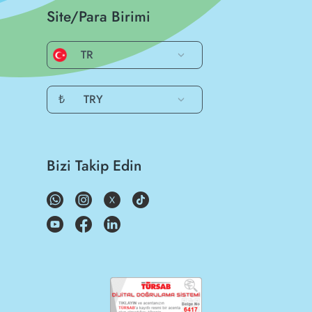
Site/Para Birimi
TR
₺
TRY
Bizi Takip Edin