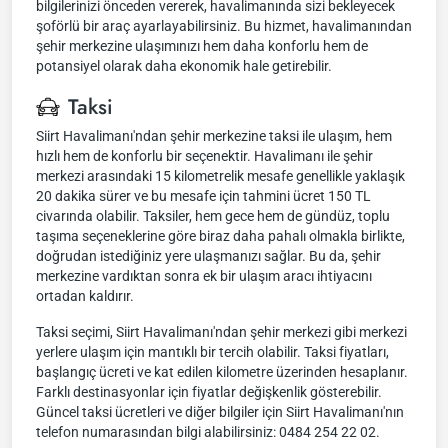
bilgilerinizi önceden vererek, havalimanında sizi bekleyecek
şoförlü bir araç ayarlayabilirsiniz. Bu hizmet, havalimanından
şehir merkezine ulaşımınızı hem daha konforlu hem de
potansiyel olarak daha ekonomik hale getirebilir.
Taksi
Siirt Havalimanı'ndan şehir merkezine taksi ile ulaşım, hem
hızlı hem de konforlu bir seçenektir. Havalimanı ile şehir
merkezi arasındaki 15 kilometrelik mesafe genellikle yaklaşık
20 dakika sürer ve bu mesafe için tahmini ücret 150 TL
civarında olabilir. Taksiler, hem gece hem de gündüz, toplu
taşıma seçeneklerine göre biraz daha pahalı olmakla birlikte,
doğrudan istediğiniz yere ulaşmanızı sağlar. Bu da, şehir
merkezine vardıktan sonra ek bir ulaşım aracı ihtiyacını
ortadan kaldırır.
Taksi seçimi, Siirt Havalimanı'ndan şehir merkezi gibi merkezi
yerlere ulaşım için mantıklı bir tercih olabilir. Taksi fiyatları,
başlangıç ücreti ve kat edilen kilometre üzerinden hesaplanır.
Farklı destinasyonlar için fiyatlar değişkenlik gösterebilir.
Güncel taksi ücretleri ve diğer bilgiler için Siirt Havalimanı'nın
telefon numarasından bilgi alabilirsiniz: 0484 254 22 02.