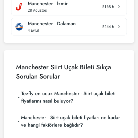
Manchester - İzmir
5168
₺
28 Ağustos
Manchester - Dalaman
5244
₺
4 Eylül
Manchester Siirt Uçak Bileti Sıkça
Sorulan Sorular
Tezfly en ucuz Manchester - Siirt uçak bileti
fiyatlarını nasıl buluyor?
Tezfly, en ucuz Manchester - Siirt uçak bileti
Manchester - Siirt uçak bileti fiyatları ne kadar
fiyatlarını bulmak için tur operatörleri, büyük
rezervasyon siteleri (konsolidatörler) ve yüzlerce
ve hangi faktörlere bağlıdır?
havayolu sitesini aramaktadır. Tezfly sitesinde
Manchester - Siirt uçak bileti fiyatları, havayolu
yapacağın tek bir aramada ile birçok tedarikçiyi