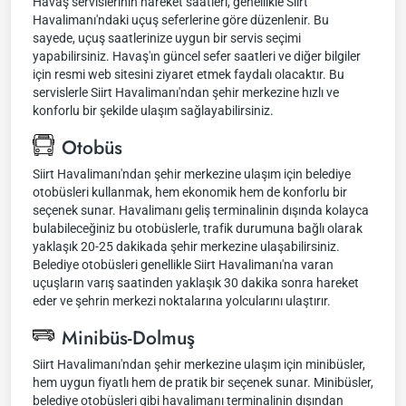
Havaş servislerinin hareket saatleri, genellikle Siirt
Havalimanı'ndaki uçuş seferlerine göre düzenlenir. Bu
sayede, uçuş saatlerinize uygun bir servis seçimi
yapabilirsiniz. Havaş'ın güncel sefer saatleri ve diğer bilgiler
için resmi web sitesini ziyaret etmek faydalı olacaktır. Bu
servislerle Siirt Havalimanı'ndan şehir merkezine hızlı ve
konforlu bir şekilde ulaşım sağlayabilirsiniz.
Otobüs
Siirt Havalimanı'ndan şehir merkezine ulaşım için belediye
otobüsleri kullanmak, hem ekonomik hem de konforlu bir
seçenek sunar. Havalimanı geliş terminalinin dışında kolayca
bulabileceğiniz bu otobüslerle, trafik durumuna bağlı olarak
yaklaşık 20-25 dakikada şehir merkezine ulaşabilirsiniz.
Belediye otobüsleri genellikle Siirt Havalimanı'na varan
uçuşların varış saatinden yaklaşık 30 dakika sonra hareket
eder ve şehrin merkezi noktalarına yolcularını ulaştırır.
Minibüs-Dolmuş
Siirt Havalimanı'ndan şehir merkezine ulaşım için minibüsler,
hem uygun fiyatlı hem de pratik bir seçenek sunar. Minibüsler,
belediye otobüsleri gibi havalimanı terminalinin dışından