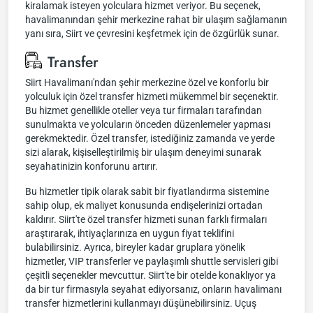
kiralamak isteyen yolculara hizmet veriyor. Bu seçenek,
havalimanından şehir merkezine rahat bir ulaşım sağlamanın
yanı sıra, Siirt ve çevresini keşfetmek için de özgürlük sunar.
Transfer
Siirt Havalimanı'ndan şehir merkezine özel ve konforlu bir
yolculuk için özel transfer hizmeti mükemmel bir seçenektir.
Bu hizmet genellikle oteller veya tur firmaları tarafından
sunulmakta ve yolcuların önceden düzenlemeler yapması
gerekmektedir. Özel transfer, istediğiniz zamanda ve yerde
sizi alarak, kişiselleştirilmiş bir ulaşım deneyimi sunarak
seyahatinizin konforunu artırır.
Bu hizmetler tipik olarak sabit bir fiyatlandırma sistemine
sahip olup, ek maliyet konusunda endişelerinizi ortadan
kaldırır. Siirt'te özel transfer hizmeti sunan farklı firmaları
araştırarak, ihtiyaçlarınıza en uygun fiyat teklifini
bulabilirsiniz. Ayrıca, bireyler kadar gruplara yönelik
hizmetler, VIP transferler ve paylaşımlı shuttle servisleri gibi
çeşitli seçenekler mevcuttur. Siirt'te bir otelde konaklıyor ya
da bir tur firmasıyla seyahat ediyorsanız, onların havalimanı
transfer hizmetlerini kullanmayı düşünebilirsiniz. Uçuş