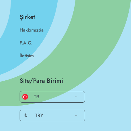
Şirket
Hakkımızda
F.A.Q
İletişim
Site/Para Birimi
TR
₺
TRY