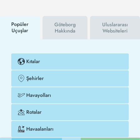
hem havayolu hem de Tezfly kampanyalarından ilk
siz haberdar olacaksınız. İndirim kuponu kullanarak
Mardin - Göteborg uçak biletinizi çok daha ucuza
satın alabilirsiniz.
Popüler
Göteborg
Uluslararası
Uçuşlar
Hakkında
Websiteleri
Kıtalar
Şehirler
Havayolları
Rotalar
Havaalanları