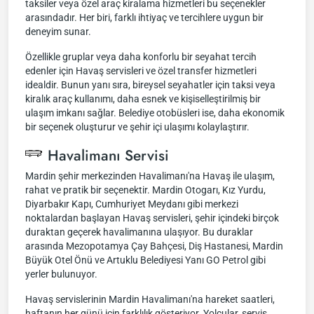
taksiler veya özel araç kiralama hizmetleri bu seçenekler
arasındadır. Her biri, farklı ihtiyaç ve tercihlere uygun bir
deneyim sunar.
Özellikle gruplar veya daha konforlu bir seyahat tercih
edenler için Havaş servisleri ve özel transfer hizmetleri
idealdir. Bunun yanı sıra, bireysel seyahatler için taksi veya
kiralık araç kullanımı, daha esnek ve kişiselleştirilmiş bir
ulaşım imkanı sağlar. Belediye otobüsleri ise, daha ekonomik
bir seçenek oluşturur ve şehir içi ulaşımı kolaylaştırır.
Havalimanı Servisi
Mardin şehir merkezinden Havalimanı'na Havaş ile ulaşım,
rahat ve pratik bir seçenektir. Mardin Otogarı, Kız Yurdu,
Diyarbakır Kapı, Cumhuriyet Meydanı gibi merkezi
noktalardan başlayan Havaş servisleri, şehir içindeki birçok
duraktan geçerek havalimanına ulaşıyor. Bu duraklar
arasında Mezopotamya Çay Bahçesi, Diş Hastanesi, Mardin
Büyük Otel Önü ve Artuklu Belediyesi Yanı GO Petrol gibi
yerler bulunuyor.
Havaş servislerinin Mardin Havalimanı'na hareket saatleri,
haftanın her günü için farklılık gösteriyor. Yolcular, servis