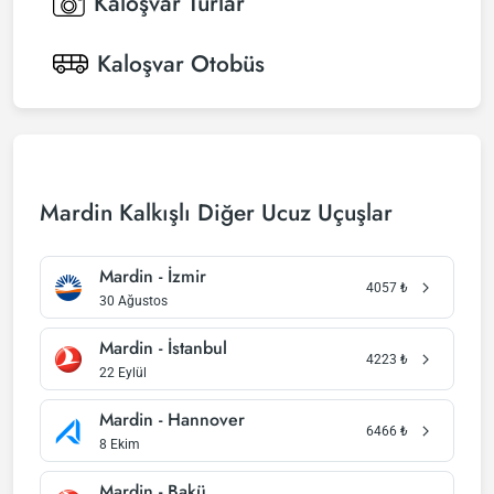
Kaloşvar
Turlar
Kaloşvar
Otobüs
Mardin Kalkışlı Diğer Ucuz Uçuşlar
Mardin - İzmir
4057
₺
30 Ağustos
Mardin - İstanbul
4223
₺
22 Eylül
Mardin - Hannover
6466
₺
8 Ekim
Mardin - Bakü