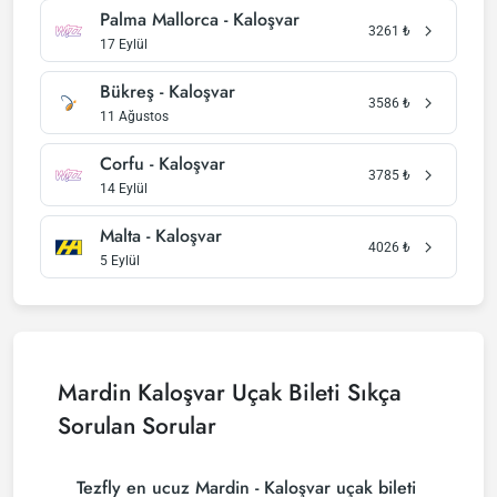
Palma Mallorca - Kaloşvar
3261
₺
17 Eylül
Bükreş - Kaloşvar
3586
₺
11 Ağustos
Corfu - Kaloşvar
3785
₺
14 Eylül
Malta - Kaloşvar
4026
₺
5 Eylül
Mardin Kaloşvar Uçak Bileti Sıkça
Sorulan Sorular
Tezfly en ucuz Mardin - Kaloşvar uçak bileti