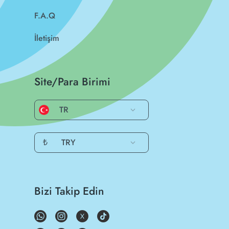
F.A.Q
İletişim
Site/Para Birimi
TR
₺
TRY
Bizi Takip Edin