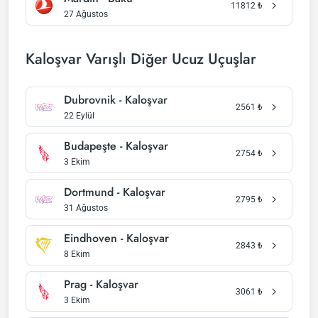
11812
₺
27 Ağustos
Kaloşvar Varışlı Diğer Ucuz Uçuşlar
Dubrovnik - Kaloşvar
2561
₺
22 Eylül
Budapeşte - Kaloşvar
2754
₺
3 Ekim
Dortmund - Kaloşvar
2795
₺
31 Ağustos
Eindhoven - Kaloşvar
2843
₺
8 Ekim
Prag - Kaloşvar
3061
₺
3 Ekim