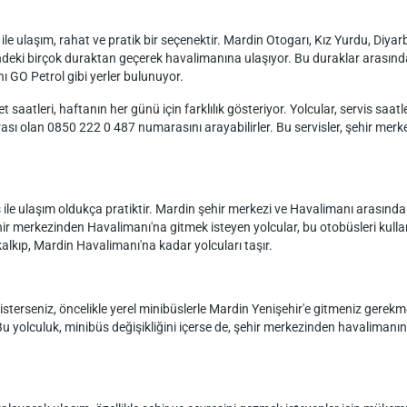
e ulaşım, rahat ve pratik bir seçenektir. Mardin Otogarı, Kız Yurdu, Diya
çindeki birçok duraktan geçerek havalimanına ulaşıyor. Bu duraklar aras
 GO Petrol gibi yerler bulunuyor.
aatleri, haftanın her günü için farklılık gösteriyor. Yolcular, servis saatl
ı olan 0850 222 0 487 numarasını arayabilirler. Bu servisler, şehir merkez
e ulaşım oldukça pratiktir. Mardin şehir merkezi ve Havalimanı arasında s
ehir merkezinden Havalimanı'na gitmek isteyen yolcular, bu otobüsleri kulla
lkıp, Mardin Havalimanı'na kadar yolcuları taşır.
terseniz, öncelikle yerel minibüslerle Mardin Yenişehir'e gitmeniz gerekm
yolculuk, minibüs değişikliğini içerse de, şehir merkezinden havalimanına 