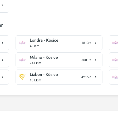
ar
Londra - Kösice
1813
₺
4 Ekim
Milano - Kösice
3601
₺
24 Ekim
Lizbon - Kösice
4215
₺
10 Ekim