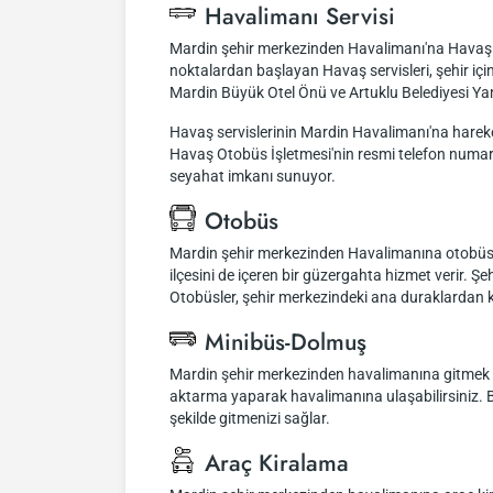
Havalimanı Servisi
Mardin şehir merkezinden Havalimanı'na Havaş il
noktalardan başlayan Havaş servisleri, şehir i
Mardin Büyük Otel Önü ve Artuklu Belediyesi Yanı
Havaş servislerinin Mardin Havalimanı'na hareket s
Havaş Otobüs İşletmesi'nin resmi telefon numaras
seyahat imkanı sunuyor.
Otobüs
Mardin şehir merkezinden Havalimanına otobüs il
ilçesini de içeren bir güzergahta hizmet verir. Ş
Otobüsler, şehir merkezindeki ana duraklardan ka
Minibüs-Dolmuş
Mardin şehir merkezinden havalimanına gitmek is
aktarma yaparak havalimanına ulaşabilirsiniz. Bu 
şekilde gitmenizi sağlar.
Araç Kiralama