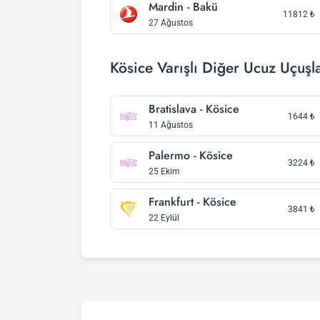
Mardin - Bakü
11812
₺
27 Ağustos
Kösice Varışlı Diğer Ucuz Uçuşl
Bratislava - Kösice
1644
₺
11 Ağustos
Palermo - Kösice
3224
₺
25 Ekim
Frankfurt - Kösice
3841
₺
22 Eylül