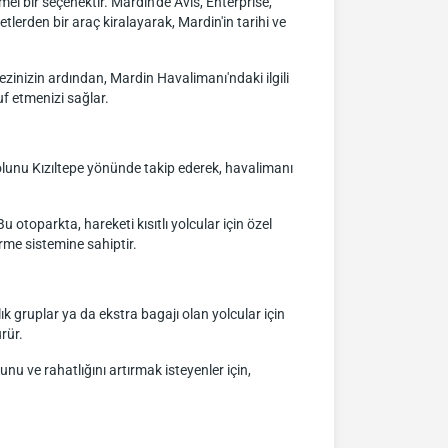
l bir seçenektir. Mardin'de Avis, Enterprise,
tlerden bir araç kiralayarak, Mardin'in tarihi ve
zinizin ardından, Mardin Havalimanı'ndaki ilgili
f etmenizi sağlar.
olunu Kızıltepe yönünde takip ederek, havalimanı
otoparkta, hareketi kısıtlı yolcular için özel
irme sistemine sahiptir.
ık gruplar ya da ekstra bagajı olan yolcular için
rür.
u ve rahatlığını artırmak isteyenler için,