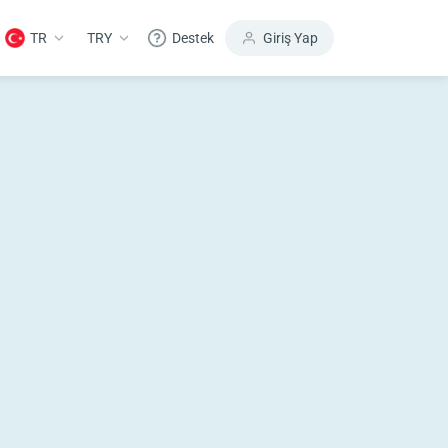
TR
TRY
Destek
Giriş Yap