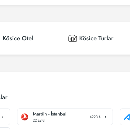
Kösice
Otel
Kösice
Turlar
lar
Mardin - İstanbul
4223
₺
22 Eylül