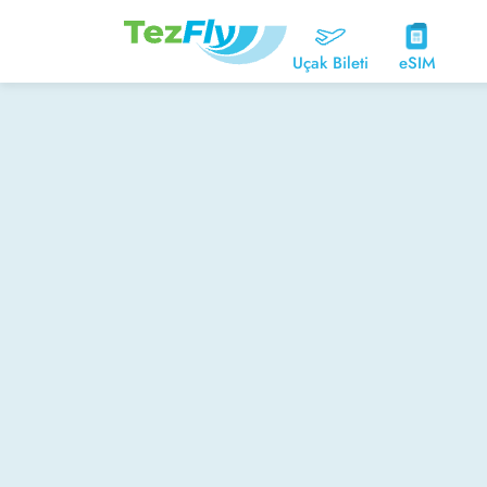
Uçak Bileti
eSIM