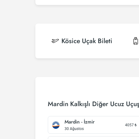
Kösice
Uçak Bileti
Mardin Kalkışlı Diğer Ucuz Uçuş
Mardin - İzmir
4057
₺
30 Ağustos