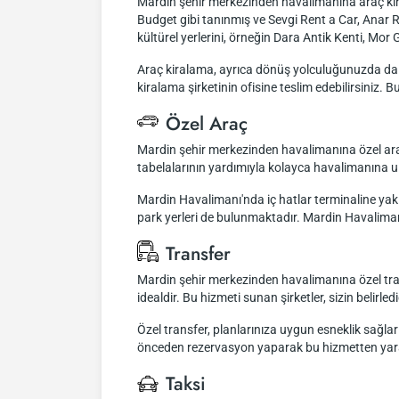
Mardin şehir merkezinden havalimanına araç kiral
Budget gibi tanınmış ve Sevgi Rent a Car, Anar Ren
kültürel yerlerini, örneğin Dara Antik Kenti, Mor 
Araç kiralama, ayrıca dönüş yolculuğunuzda da ko
kiralama şirketinin ofisine teslim edebilirsiniz
Özel Araç
Mardin şehir merkezinden havalimanına özel araç
tabelalarının yardımıyla kolayca havalimanına ul
Mardin Havalimanı'nda iç hatlar terminaline yakın
park yerleri de bulunmaktadır. Mardin Havalimanı'
Transfer
Mardin şehir merkezinden havalimanına özel transf
idealdir. Bu hizmeti sunan şirketler, sizin belir
Özel transfer, planlarınıza uygun esneklik sağla
önceden rezervasyon yaparak bu hizmetten y
Taksi