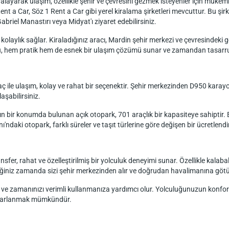
ayarak ulaşım, özellikle şehir ve çevresini gezmek isteyenler için mükemme
t a Car, Söz 1 Rent a Car gibi yerel kiralama şirketleri mevcuttur. Bu şirke
Gabriel Manastırı veya Midyat'ı ziyaret edebilirsiniz.
laylık sağlar. Kiraladığınız aracı, Mardin şehir merkezi ve çevresindeki ge
. Bu, hem pratik hem de esnek bir ulaşım çözümü sunar ve zamandan tasarru
 ile ulaşım, kolay ve rahat bir seçenektir. Şehir merkezinden D950 karay
aşabilirsiniz.
 bir konumda bulunan açık otopark, 701 araçlık bir kapasiteye sahiptir. Bu 
ndaki otopark, farklı süreler ve taşıt türlerine göre değişen bir ücretlend
er, rahat ve özelleştirilmiş bir yolculuk deneyimi sunar. Özellikle kalabal
lediğiniz zamanda sizi şehir merkezinden alır ve doğrudan havalimanına götü
r ve zamanınızı verimli kullanmanıza yardımcı olur. Yolculuğunuzun konforun
ararlanmak mümkündür.