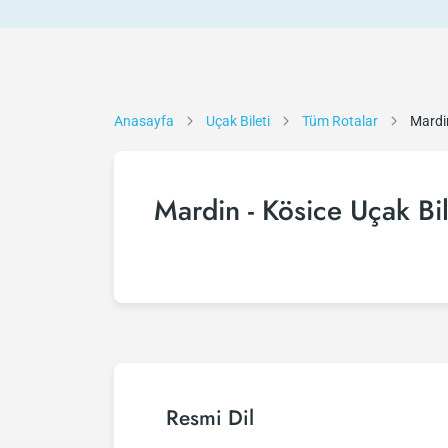
Anasayfa
Uçak Bileti
Tüm Rotalar
Mardin
Mardin - Kösice Uçak Bil
Resmi Dil