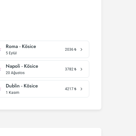
Roma - Kösice
2036
₺
5 Eylül
Napoli - Kösice
3782
₺
20 Ağustos
Dublin - Kösice
4217
₺
1 Kasım