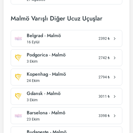
Malmö Varışlı Diğer Ucuz Uçuşlar
Belgrad - Malmö
2392
₺
16 Eylül
Podgorica - Malmö
2742
₺
3 Ekim
Kopenhag - Malmö
2794
₺
24 Ekim
Gdansk - Malmö
3011
₺
3 Ekim
Barselona - Malmö
3398
₺
23 Ekim
Budapeşte - Malmö