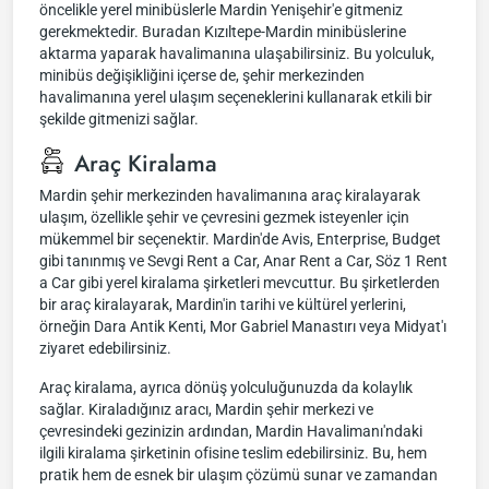
öncelikle yerel minibüslerle Mardin Yenişehir'e gitmeniz
gerekmektedir. Buradan Kızıltepe-Mardin minibüslerine
aktarma yaparak havalimanına ulaşabilirsiniz. Bu yolculuk,
minibüs değişikliğini içerse de, şehir merkezinden
havalimanına yerel ulaşım seçeneklerini kullanarak etkili bir
şekilde gitmenizi sağlar.
Araç Kiralama
Mardin şehir merkezinden havalimanına araç kiralayarak
ulaşım, özellikle şehir ve çevresini gezmek isteyenler için
mükemmel bir seçenektir. Mardin'de Avis, Enterprise, Budget
gibi tanınmış ve Sevgi Rent a Car, Anar Rent a Car, Söz 1 Rent
a Car gibi yerel kiralama şirketleri mevcuttur. Bu şirketlerden
bir araç kiralayarak, Mardin'in tarihi ve kültürel yerlerini,
örneğin Dara Antik Kenti, Mor Gabriel Manastırı veya Midyat'ı
ziyaret edebilirsiniz.
Araç kiralama, ayrıca dönüş yolculuğunuzda da kolaylık
sağlar. Kiraladığınız aracı, Mardin şehir merkezi ve
çevresindeki gezinizin ardından, Mardin Havalimanı'ndaki
ilgili kiralama şirketinin ofisine teslim edebilirsiniz. Bu, hem
pratik hem de esnek bir ulaşım çözümü sunar ve zamandan