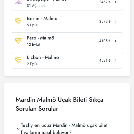
3467
₺
31 Ağustos
Berlin - Malmö
3575
₺
5 Eylül
Faro - Malmö
4195
₺
12 Eylül
Lizbon - Malmö
4531
₺
2 Eylül
Mardin Malmö Uçak Bileti Sıkça
Sorulan Sorular
Tezfly en ucuz Mardin - Malmö uçak bileti
fiyatlarını nasıl buluyor?