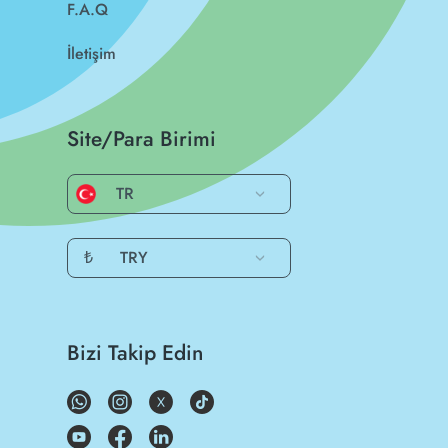
F.A.Q
İletişim
Site/Para Birimi
TR
₺
TRY
Bizi Takip Edin