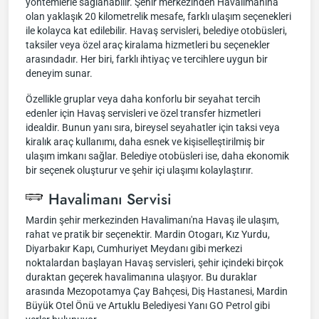
yöntemlerle sağlanabilir. Şehir merkezinden Havalimanına
olan yaklaşık 20 kilometrelik mesafe, farklı ulaşım seçenekleri
ile kolayca kat edilebilir. Havaş servisleri, belediye otobüsleri,
taksiler veya özel araç kiralama hizmetleri bu seçenekler
arasındadır. Her biri, farklı ihtiyaç ve tercihlere uygun bir
deneyim sunar.
Özellikle gruplar veya daha konforlu bir seyahat tercih
edenler için Havaş servisleri ve özel transfer hizmetleri
idealdir. Bunun yanı sıra, bireysel seyahatler için taksi veya
kiralık araç kullanımı, daha esnek ve kişiselleştirilmiş bir
ulaşım imkanı sağlar. Belediye otobüsleri ise, daha ekonomik
bir seçenek oluşturur ve şehir içi ulaşımı kolaylaştırır.
Havalimanı Servisi
Mardin şehir merkezinden Havalimanı'na Havaş ile ulaşım,
rahat ve pratik bir seçenektir. Mardin Otogarı, Kız Yurdu,
Diyarbakır Kapı, Cumhuriyet Meydanı gibi merkezi
noktalardan başlayan Havaş servisleri, şehir içindeki birçok
duraktan geçerek havalimanına ulaşıyor. Bu duraklar
arasında Mezopotamya Çay Bahçesi, Diş Hastanesi, Mardin
Büyük Otel Önü ve Artuklu Belediyesi Yanı GO Petrol gibi