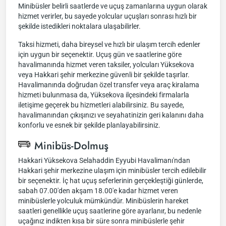
Minibüsler belirli saatlerde ve uçuş zamanlarına uygun olarak
hizmet verirler, bu sayede yolcular uçuşları sonrası hızlı bir
şekilde istedikleri noktalara ulaşabilirler.
Taksi hizmeti, daha bireysel ve hızlı bir ulaşım tercih edenler
için uygun bir seçenektir. Uçuş gün ve saatlerine göre
havalimanında hizmet veren taksiler, yolcuları Yüksekova
veya Hakkari şehir merkezine güvenli bir şekilde taşırlar.
Havalimanında doğrudan özel transfer veya araç kiralama
hizmeti bulunmasa da, Yüksekova ilçesindeki firmalarla
iletişime geçerek bu hizmetleri alabilirsiniz. Bu sayede,
havalimanından çıkışınızı ve seyahatinizin geri kalanını daha
konforlu ve esnek bir şekilde planlayabilirsiniz.
Minibüs-Dolmuş
Hakkari Yüksekova Selahaddin Eyyubi Havalimanı'ndan
Hakkari şehir merkezine ulaşım için minibüsler tercih edilebilir
bir seçenektir. İç hat uçuş seferlerinin gerçekleştiği günlerde,
sabah 07.00'den akşam 18.00'e kadar hizmet veren
minibüslerle yolculuk mümkündür. Minibüslerin hareket
saatleri genellikle uçuş saatlerine göre ayarlanır, bu nedenle
uçağınız indikten kısa bir süre sonra minibüslerle şehir