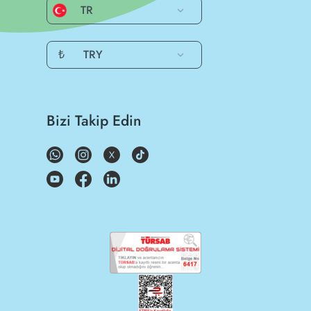
TR
₺
TRY
Bizi Takip Edin