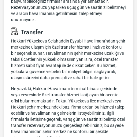
başvurabileceğiniz firmalar arasında yer almaktadır.
Rezervasyonunuzu yaparken uçuş gün ve saatinizi belirtmeyi
ve aracın havalimanına getirilmesini talep etmeyi
unutmayınız.
Transfer
Hakkari Yüksekova Selahaddin Eyyubi Havalimanı'ndan şehir
merkezine ulaşım için özel transfer hizmeti, hızlı ve konforlu
bir seçenek sunar. Havalimanının şehir merkezine uzaklığı ve
taksi ücretlerinin yüksek olmasının yanı sıra, özel transfer
hizmeti sabit fiyat avantajı ile de dikkat çeker. Bu hizmet,
yolculara güvence ve belirli bir maliyet bilgisi sağlayarak,
ulaşım sürecini daha prensipli ve rahat bir hale getirir.
Ne yazık ki, Hakkari Havalimanı terminal binası içerisinde
veya çevresinde özel transfer hizmeti sağlayan bir acente
ofisi bulunmamaktadır. Fakat, Yüksekova ilçe merkezi veya
Hakkari şehir merkezindeki bazı firmalardan bu hizmeti talep
edebilir ve havalimanına gelmelerini isteyebilirsiniz. İlgili
firmalarla iletişime geçerek, varış gün ve saatinizi belirtip özel
transfer rezervasyonunuzu gerçekleştirebilirsiniz, bu sayede
havalimanından şehir merkezine konforlu bir şekilde