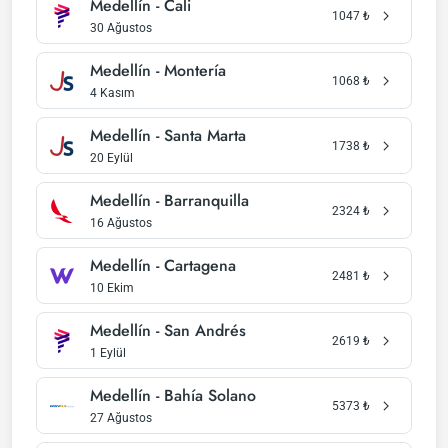
Medellín - Cali
1047
₺
30 Ağustos
Medellín - Montería
1068
₺
4 Kasım
Medellín - Santa Marta
1738
₺
20 Eylül
Medellín - Barranquilla
2324
₺
16 Ağustos
Medellín - Cartagena
2481
₺
10 Ekim
Medellín - San Andrés
2619
₺
1 Eylül
Medellín - Bahía Solano
5373
₺
27 Ağustos